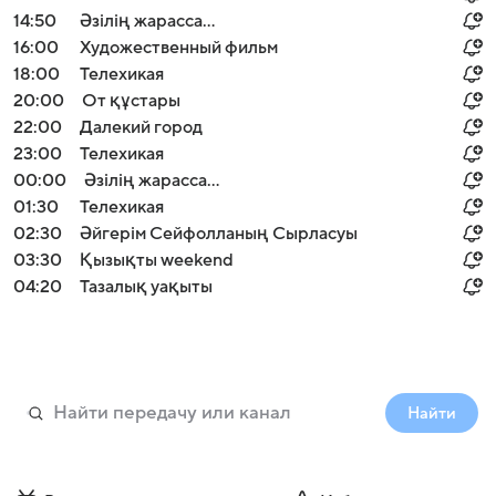
14:50
Әзілің жарасса…
16:00
Художественный фильм
18:00
Телехикая
20:00
От құстары
22:00
Далекий город
23:00
Телехикая
00:00
Әзілің жарасса…
01:30
Телехикая
02:30
Әйгерім Сейфолланың Сырласуы
03:30
Қызықты weekend
04:20
Тазалық уақыты
Найти