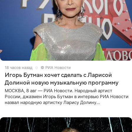
18 часов назад
© РИА Новости
Игорь Бутман хочет сделать с Ларисой
Долиной новую музыкальную программу
МОСКВА, 8 авг — РИА Новости. Народный артист
России, джазмен Игорь Бутман в интервью РИА Новости
назвал народную артистку Ларису Долину
великолепной певицей и рассказал о желании сделать с
ней новую совместную