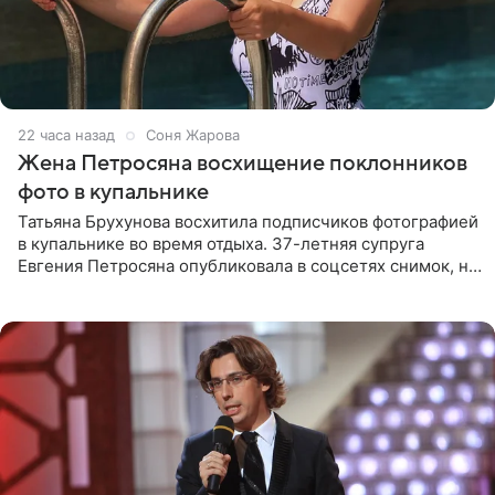
22 часа назад
Соня Жарова
Жена Петросяна восхищение поклонников
фото в купальнике
Татьяна Брухунова восхитила подписчиков фотографией
в купальнике во время отдыха. 37-летняя супруга
Евгения Петросяна опубликовала в соцсетях снимок, на
котором позирует у бассейна в белоснежном монокини
с