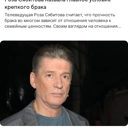
крепкого брака
Телеведущая Роза Сябитова считает, что прочность
брака во многом зависит от отношения человека к
семейным ценностям. Своим взглядом на отношения
телеведущая поделилась с корреспондентом Пятого
канала на