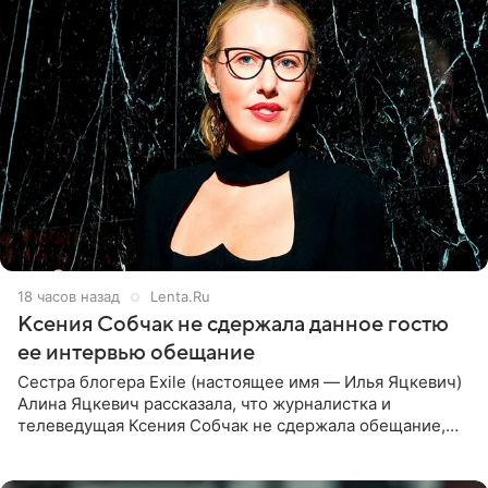
18 часов назад
Lenta.Ru
Ксения Собчак не сдержала данное гостю
ее интервью обещание
Сестра блогера Exile (настоящее имя — Илья Яцкевич)
Алина Яцкевич рассказала, что журналистка и
телеведущая Ксения Собчак не сдержала обещание,
которое дала ему во время интервью с ним. Об этом она
заявила в