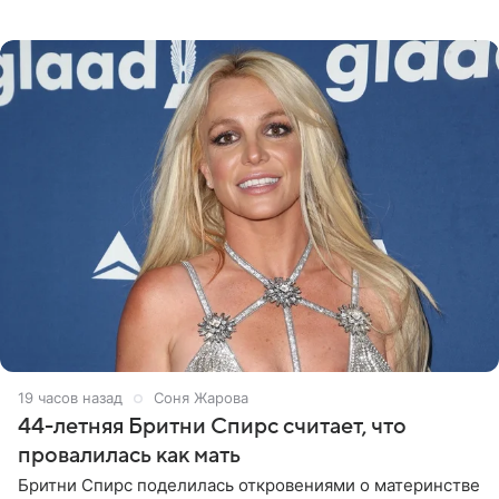
«Интервидение» могла бы представить молодая певица
Варвара Убель, так
19 часов назад
Соня Жарова
44-летняя Бритни Спирс считает, что
провалилась как мать
Бритни Спирс поделилась откровениями о материнстве