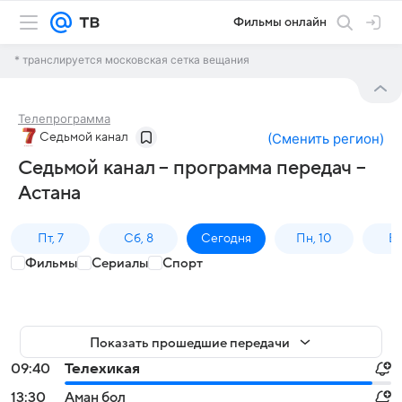
Фильмы онлайн
* транслируется московская сетка вещания
Телепрограмма
Седьмой канал
(
Сменить регион
)
Седьмой канал – программа передач –
Астана
Пт, 7
Сб, 8
Сегодня
Пн, 10
Вт,
Фильмы
Сериалы
Спорт
Показать прошедшие передачи
09:40
Телехикая
13:30
Аман бол