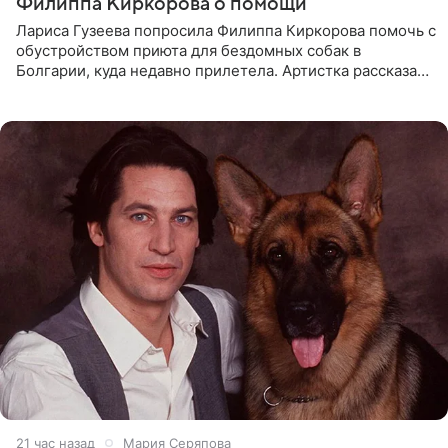
Филиппа Киркорова о помощи
Лариса Гузеева попросила Филиппа Киркорова помочь с
обустройством приюта для бездомных собак в
Болгарии, куда недавно прилетела. Артистка рассказала
о местных волонтерах, которые временно забирают
животных к
21 час назад
Мария Серяпова