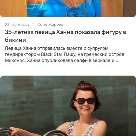
21 час назад
Соня Жарова
35-летняя певица Ханна показала фигуру в
бикини
Певица Ханна отправилась вместе с супругом,
гендиректором Black Star Пашу, на греческий остров
Миконос. Ханна опубликовала селфи в зеркале и
призналась, что сейчас особенно довольна собой. По
словам певицы, она