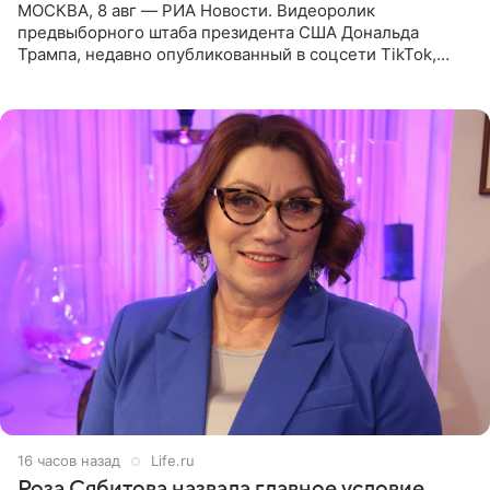
МОСКВА, 8 авг — РИА Новости. Видеоролик
предвыборного штаба президента США Дональда
Трампа, недавно опубликованный в соцсети TikTok,
остался без звуковой дорожки в виде песни August
(«Август») американской
16 часов назад
Life.ru
Роза Сябитова назвала главное условие