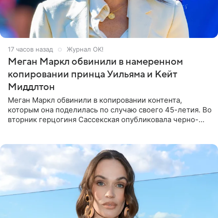
17 часов назад
Журнал OK!
Меган Маркл обвинили в намеренном
копировании принца Уильяма и Кейт
Миддлтон
Меган Маркл обвинили в копировании контента,
которым она поделилась по случаю своего 45-летия. Во
вторник герцогиня Сассекская опубликовала черно-
белую фотографию, на которой она прыгает в бассейн с
воздушными