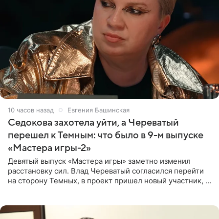
10 часов назад
Евгения Башинская
Седокова захотела уйти, а Череватый
перешел к Темным: что было в 9-м выпуске
«Мастера игры-2»
Девятый выпуск «Мастера игры» заметно изменил
расстановку сил. Влад Череватый согласился перейти
на сторону Темных, в проект пришел новый участник, а
Курбан Омаров и Анна Седокова оказались под таким
давлением.