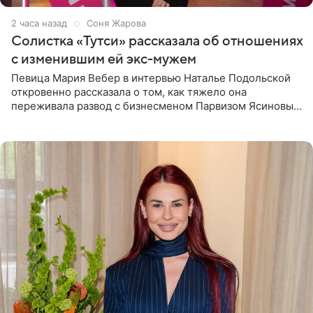
2 часа назад
Соня Жарова
Солистка «Тутси» рассказала об отношениях
с изменившим ей экс-мужем
Певица Мария Вебер в интервью Наталье Подольской
откровенно рассказала о том, как тяжело она
переживала развод с бизнесменом Парвизом Ясиновым.
Артистка призналась, что измена бывшего супруга стала
для нее