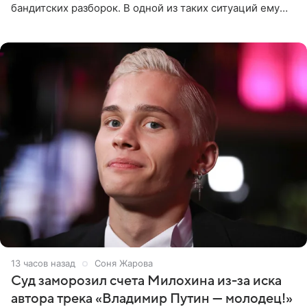
бандитских разборок. В одной из таких ситуаций ему
выдали тяжелый предмет и приказали вступить в драку,
однако он
13 часов назад
Соня Жарова
Суд заморозил счета Милохина из-за иска
автора трека «Владимир Путин — молодец!»