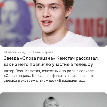
14 часов назад
Соня Жарова
Звезда «Слова пацана» Кемстач рассказал,
как на него повлияло участие в телешоу
Актер Леон Кемстач, известный по роли в сериале
«Слово пацана. Кровь на асфальте», признался, что
съемки в экстремальном шоу «Выживалити.
Наследники» кардинально повлияли на его образ жизни.
Подробностями он