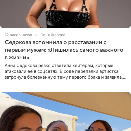
12 часов назад
Соня Жарова
Седокова вспомнила о расставании с
первым мужем: «Лишилась самого важного
в жизни»
Анна Седокова резко ответила хейтерам, которые
атаковали ее в соцсетях. В ходе перепалки артистка
затронула болезненную тему первого брака и заявила,
что чужие судьбы — не ее зона ответственности. От
Валентина