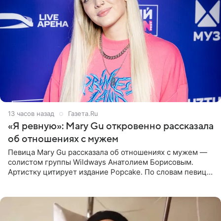
13 часов назад
Газета.Ru
«Я ревную»: Mary Gu откровенно рассказала
об отношениях с мужем
Певица Mary Gu рассказала об отношениях с мужем —
солистом группы Wildways Анатолием Борисовым.
Артистку цитирует издание Popcake. По словам певицы,
залог любви — это принять недостатки другого
человека. Также