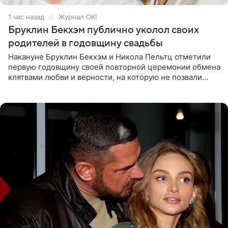
1 час назад
Журнал OK!
Бруклин Бекхэм публично уколол своих
родителей в годовщину свадьбы
Накануне Бруклин Бекхэм и Никола Пельтц отметили
первую годовщину своей повторной церемонии обмена
клятвами любви и верности, на которую не позвали
никого из клана Бекхэм. По словам инсайдеров, пара
считает это