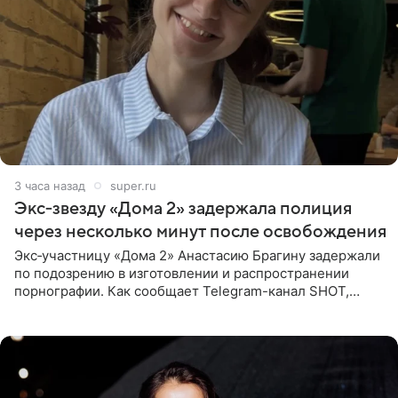
3 часа назад
super.ru
Экс‑звезду «Дома 2» задержала полиция
через несколько минут после освобождения
Экс‑участницу «Дома 2» Анастасию Брагину задержали
по подозрению в изготовлении и распространении
порнографии. Как сообщает Telegram-канал SHOT,
девушка может оказаться в СИЗО. Следствие
ходатайствует об