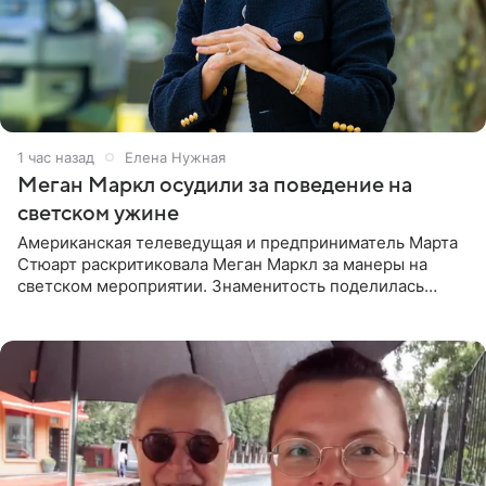
1 час назад
Елена Нужная
Меган Маркл осудили за поведение на
светском ужине
Американская телеведущая и предприниматель Марта
Стюарт раскритиковала Меган Маркл за манеры на
светском мероприятии. Знаменитость поделилась
деталями личной встречи с герцогиней Сассекской,
пишет PageSix. По