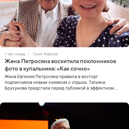
1 час назад
Соня Жарова
Жена Петросяна восхитила поклонников
фото в купальнике: «Как сочно»
Жена Евгения Петросяна привела в восторг
подписчиков новым снимком с отдыха. Татьяна
Брухунова предстала перед публикой в эффектном
черно-сиреневом монокини, позируя прямо в бассейне.
«Ох, как сочно», «Татьяна,