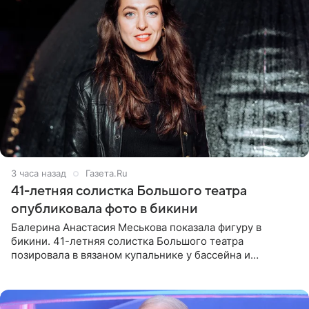
3 часа назад
Газета.Ru
41-летняя солистка Большого театра
опубликовала фото в бикини
Балерина Анастасия Меськова показала фигуру в
бикини. 41-летняя солистка Большого театра
позировала в вязаном купальнике у бассейна и
опубликовала фото в личном блоге. Артистка
поделилась кадрами с отдыха за