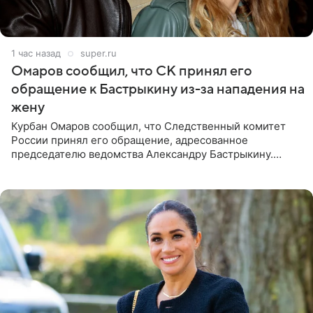
1 час назад
super.ru
Омаров сообщил, что СК принял его
обращение к Бастрыкину из-за нападения на
жену
Курбан Омаров сообщил, что Следственный комитет
России принял его обращение, адресованное
председателю ведомства Александру Бастрыкину.
Бизнесмен опубликовал ответ Информационного
центра СК в личном блоге. В