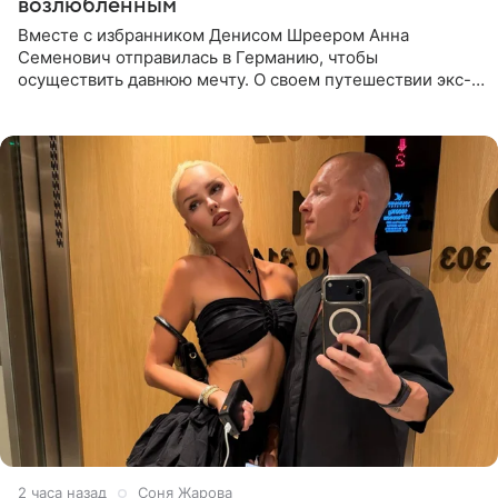
возлюбленным
Вместе с избранником Денисом Шреером Анна
Семенович отправилась в Германию, чтобы
осуществить давнюю мечту. О своем путешествии экс-
солистка «Блестящих» рассказала поклонникам на
личной странице в социальной
2 часа назад
Соня Жарова