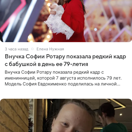
3 часа назад
Елена Нужная
Внучка Софии Ротару показала редкий кадр
с бабушкой в день ее 79-летия
Внучка Софии Ротару показала редкий кадр с
именинницей, которой 7 августа исполнилось 79 лет.
Модель София Евдокименко поделилась на личной
странице в социальной сети фотографией знаменитой
бабушки. На снимке