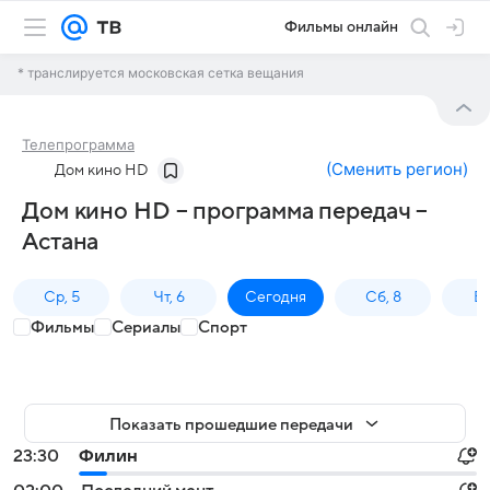
Фильмы онлайн
* транслируется московская сетка вещания
Телепрограмма
(
Сменить регион
)
Дом кино HD
Дом кино HD – программа передач –
Астана
Ср, 5
Чт, 6
Сегодня
Сб, 8
Вс
Фильмы
Сериалы
Спорт
Показать прошедшие передачи
23:30
Филин