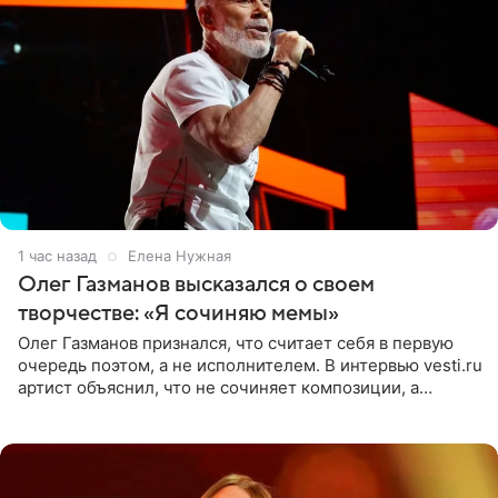
1 час назад
Елена Нужная
Олег Газманов высказался о своем
творчестве: «Я сочиняю мемы»
Олег Газманов признался, что считает себя в первую
очередь поэтом, а не исполнителем. В интервью vesti.ru
артист объяснил, что не сочиняет композиции, а
позволяет им появляться через себя. По словам
музыканта,