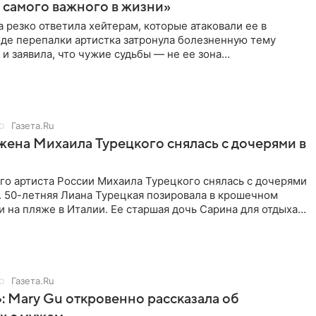
самого важного в жизни»
 резко ответила хейтерам, которые атаковали ее в
оде перепалки артистка затронула болезненную тему
 и заявила, что чужие судьбы — не ее зона
ти. От Валентина
Газета.Ru
жена Михаила Турецкого снялась с дочерями в
го артиста России Михаила Турецкого снялась с дочерями
. 50-летняя Лиана Турецкая позировала в крошечном
 на пляже в Италии. Ее старшая дочь Сарина для отдыха
о
Газета.Ru
: Mary Gu откровенно рассказала об