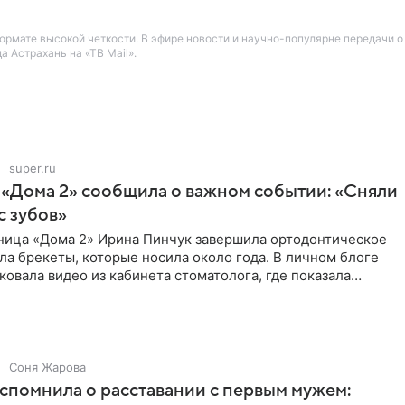
рмате высокой четкости. В эфире новости и научно-популярне передачи о
 Астрахань на «ТВ Mail».
super.ru
 «Дома 2» сообщила о важном событии: «Сняли
с зубов»
ница «Дома 2» Ирина Пинчук завершила ортодонтическое
ла брекеты, которые носила около года. В личном блоге
ковала видео из кабинета стоматолога, где показала
ия
Соня Жарова
спомнила о расставании с первым мужем: