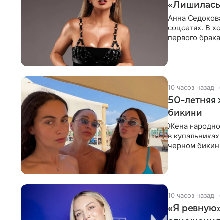
«Лишилась 
Анна Седокова
соцсетях. В х
первого брака
ответственнос
10 часов назад
50-летняя 
бикини
Жена народно
в купальниках
черном бикини
выбрала банд
10 часов назад
«Я ревную»