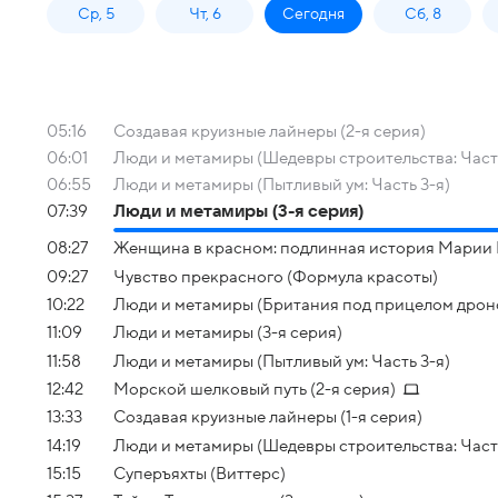
Ср, 5
Чт, 6
Сегодня
Сб, 8
05:16
Создавая круизные лайнеры (2-я серия)
06:01
Люди и метамиры (Шедевры строительства: Часть
06:55
Люди и метамиры (Пытливый ум: Часть 3-я)
07:39
Люди и метамиры (3-я серия)
08:27
Женщина в красном: подлинная история Марии
09:27
Чувство прекрасного (Формула красоты)
10:22
Люди и метамиры (Британия под прицелом дроно
11:09
Люди и метамиры (3-я серия)
11:58
Люди и метамиры (Пытливый ум: Часть 3-я)
12:42
Морской шелковый путь (2-я серия)
13:33
Создавая круизные лайнеры (1-я серия)
14:19
Люди и метамиры (Шедевры строительства: Часть
15:15
Суперъяхты (Виттерс)