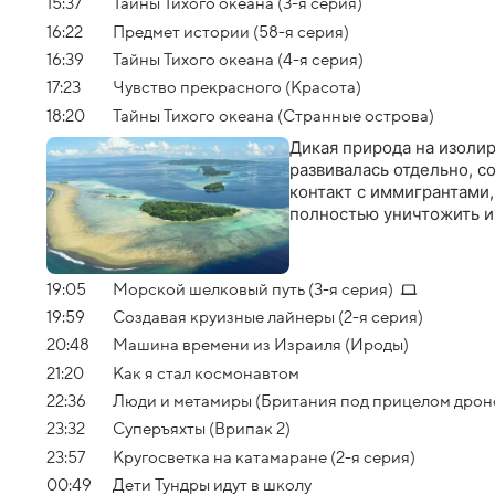
15:37
Тайны Тихого океана (3-я серия)
16:22
Предмет истории (58-я серия)
16:39
Тайны Тихого океана (4-я серия)
17:23
Чувство прекрасного (Красота)
18:20
Тайны Тихого океана (Странные острова)
Дикая природа на изоли
развивалась отдельно, с
контакт с иммигрантами
полностью уничтожить и
19:05
Морской шелковый путь (3-я серия)
19:59
Создавая круизные лайнеры (2-я серия)
20:48
Машина времени из Израиля (Ироды)
21:20
Как я стал космонавтом
22:36
Люди и метамиры (Британия под прицелом дроно
23:32
Суперъяхты (Врипак 2)
23:57
Кругосветка на катамаране (2-я серия)
00:49
Дети Тундры идут в школу