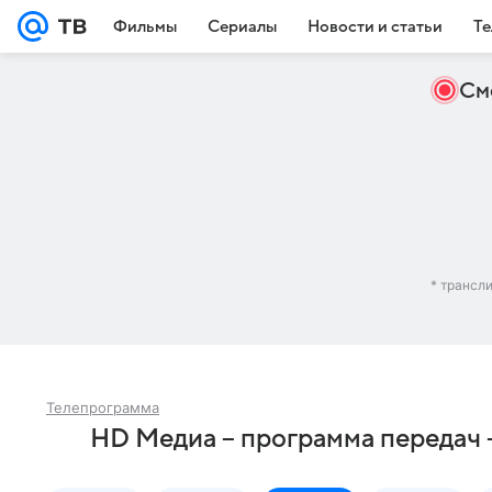
Фильмы
Сериалы
Новости и статьи
Те
См
* трансл
Телепрограмма
HD Медиа – программа передач 