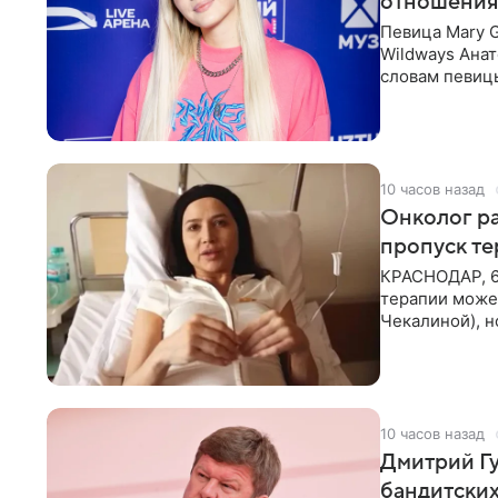
отношения
Певица Mary 
Wildways Анат
словам певицы
человека. Та
10 часов назад
Онколог ра
пропуск т
КРАСНОДАР, 6
терапии может
Чекалиной), 
здоровью не к
10 часов назад
Дмитрий Гу
бандитских