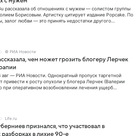
х с мужем
Gu рассказала об отношениях с мужем — солистом группы
олием Борисовым. Артистку цитирует издание Popcake. По
, залог любви — это принять недостатки другого
кже
© РИА Новости
ссказала, чем может грозить блогеру Лерчек
ерапии
 авг — РИА Новости. Однократный пропуск таргетной
 привести к росту опухоли у блогера Лерчек (Валерии
но при оперативном возобновлении лечения ущерб
ритичен,
Life.ru
берниев признался, что участвовал в
 разборках в лихие 90-е