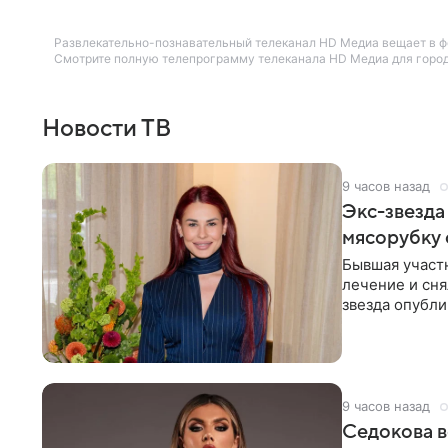
Развлекательно-познавательный телеканал HD Медиа вещает в фо
Смотрите полную телепрограмму телеканала HD Медиа для города
Новости ТВ
9 часов назад
Экс-звезда
мясорубку 
Бывшая участ
лечение и сня
звезда опубли
процесс снят
9 часов назад
Седокова в