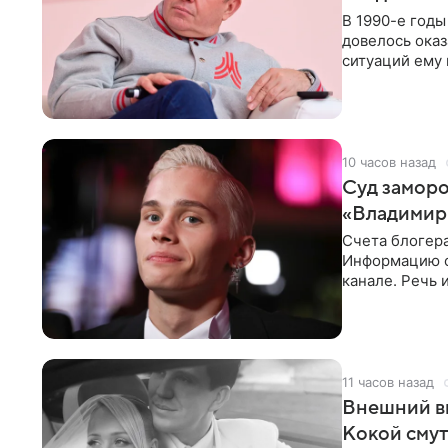
В 1990-е год
довелось оказ
ситуаций ему 
однако он
10 часов назад
Суд заморо
«Владимир
Счета блогер
Информацию о
канале. Речь 
разбирательст
11 часов назад
Внешний ви
Кокой смут