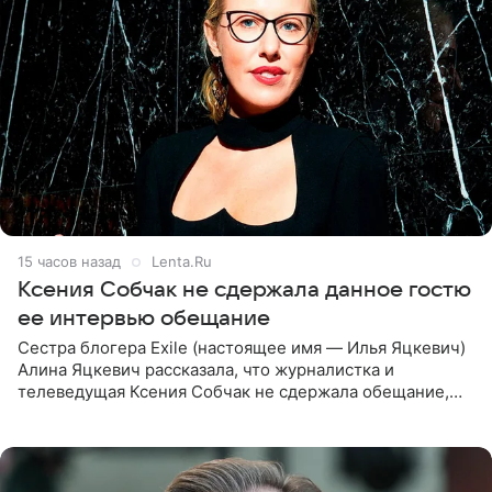
15 часов назад
Lenta.Ru
Ксения Собчак не сдержала данное гостю
ее интервью обещание
Сестра блогера Exile (настоящее имя — Илья Яцкевич)
Алина Яцкевич рассказала, что журналистка и
телеведущая Ксения Собчак не сдержала обещание,
которое дала ему во время интервью с ним. Об этом она
заявила в