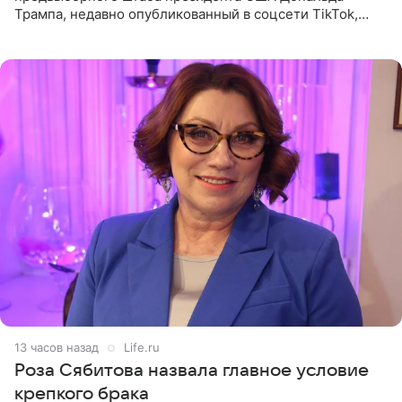
Трампа, недавно опубликованный в соцсети TikTok,
остался без звуковой дорожки в виде песни August
(«Август») американской
13 часов назад
Life.ru
Роза Сябитова назвала главное условие
крепкого брака