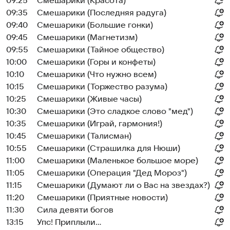
09:25
Смешарики (Красота)
09:35
Смешарики (Последняя радуга)
09:40
Смешарики (Большие гонки)
09:45
Смешарики (Магнетизм)
09:55
Смешарики (Тайное общество)
10:00
Смешарики (Горы и конфеты)
10:10
Смешарики (Что нужно всем)
10:15
Смешарики (Торжество разума)
10:25
Смешарики (Живые часы)
10:30
Смешарики (Это сладкое слово "мед")
10:35
Смешарики (Играй, гармония!)
10:45
Смешарики (Талисман)
10:55
Смешарики (Страшилка для Нюши)
11:00
Смешарики (Маленькое большое море)
11:05
Смешарики (Операция "Дед Мороз")
11:15
Смешарики (Думают ли о Вас на звездах?)
11:20
Смешарики (Приятные новости)
11:30
Сила девяти богов
13:15
Упс! Приплыли...