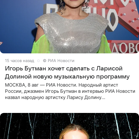
15 часов назад
© РИА Новости
Игорь Бутман хочет сделать с Ларисой
Долиной новую музыкальную программу
МОСКВА, 8 авг — РИА Новости. Народный артист
России, джазмен Игорь Бутман в интервью РИА Новости
назвал народную артистку Ларису Долину
великолепной певицей и рассказал о желании сделать с
ней новую совместную