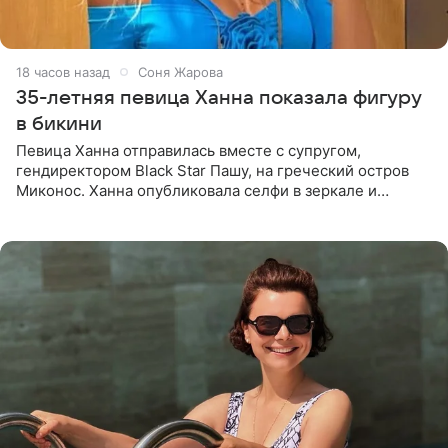
18 часов назад
Соня Жарова
35-летняя певица Ханна показала фигуру
в бикини
Певица Ханна отправилась вместе с супругом,
гендиректором Black Star Пашу, на греческий остров
Миконос. Ханна опубликовала селфи в зеркале и
призналась, что сейчас особенно довольна собой. По
словам певицы, она