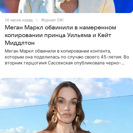
14 часов назад
Журнал OK!
Меган Маркл обвинили в намеренном
копировании принца Уильяма и Кейт
Миддлтон
Меган Маркл обвинили в копировании контента,
которым она поделилась по случаю своего 45-летия. Во
вторник герцогиня Сассекская опубликовала черно-
белую фотографию, на которой она прыгает в бассейн с
воздушными