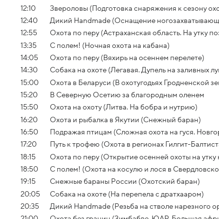
12:10
Звероловы (Подготовка снаряжения к сезону ох
12:40
Дикий Handmade (Оснащение ногозахватывающе
12:55
Охота по перу (Астраханская область. На утку п
13:35
С полем! (Ночная охота на кабана)
14:05
Охота по перу (Вяхирь на осеннем перелете)
14:30
Собака на охоте (Легавая. Дупель на заливных лу
15:00
Охота в Беларуси (В охотугодьях Гродненской зе
15:20
В Северную Осетию за благородным оленем
15:50
Охота на охоту (Литва. На бобра и нутрию)
16:20
Охота и рыбалка в Якутии (Снежный баран)
16:50
Подражая птицам (Сложная охота на гуся. Новго
17:20
Путь к трофею (Охота в регионах Гилгит-Балтис
18:15
Охота по перу (Открытие осенней охоты на утку
18:50
С полем! (Охота на косулю и лося в Свердловско
19:15
Снежные бараны России (Охотский баран)
20:05
Собака на охоте (На перепела с дратхааром)
20:35
Дикий Handmade (Резьба на стволе нарезного о
21:00
Охота без границ (Зимбабве. ЮАР. Большая афри