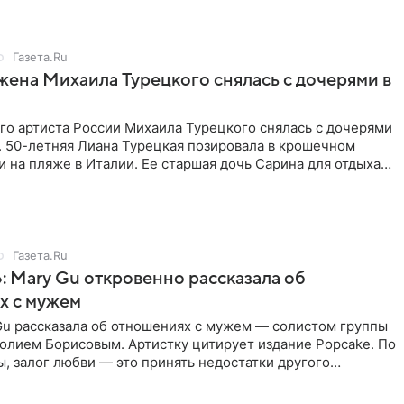
Газета.Ru
жена Михаила Турецкого снялась с дочерями в
го артиста России Михаила Турецкого снялась с дочерями
. 50-летняя Лиана Турецкая позировала в крошечном
 на пляже в Италии. Ее старшая дочь Сарина для отдыха
о
Газета.Ru
: Mary Gu откровенно рассказала об
х с мужем
Gu рассказала об отношениях с мужем — солистом группы
олием Борисовым. Артистку цитирует издание Popcake. По
, залог любви — это принять недостатки другого
кже