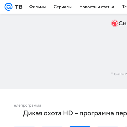
Фильмы
Сериалы
Новости и статьи
Те
См
* трансл
Телепрограмма
Дикая охота HD – программа пер