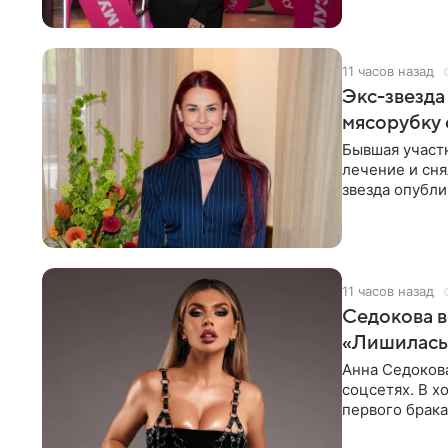
11 часов назад
Экс-звезда
мясорубку 
Бывшая участ
лечение и сня
звезда опубли
процесс снят
11 часов назад
Седокова в
«Лишилась 
Анна Седокова
соцсетях. В х
первого брака
ответственнос