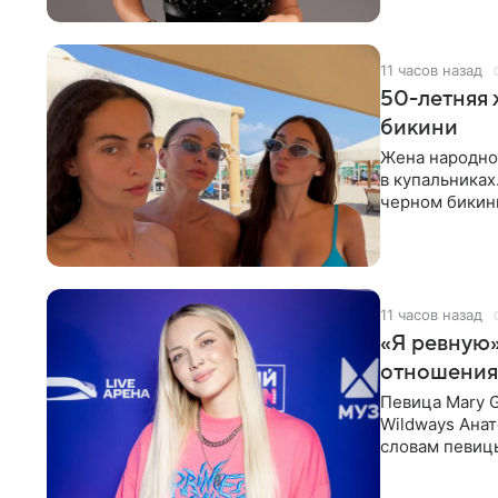
11 часов назад
50-летняя 
бикини
Жена народно
в купальниках
черном бикини
выбрала банд
11 часов назад
«Я ревную»
отношения
Певица Mary 
Wildways Анат
словам певицы
человека. Та