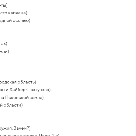
оты)
го капкана)
оздней осенью)
гах)
мли)
родская область)
тан и Хайбер-Пахтунхва)
 на Псковской земле)
й области)
ружия. Зачем?)
канская пятерка. Часть 1-я)