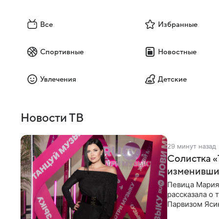
Все
Избранные
Спортивные
Новостные
Увлечения
Детские
Новости ТВ
29 минут назад
Солистка «
изменивши
Певица Мария
рассказала о 
Парвизом Ясин
стала для нее