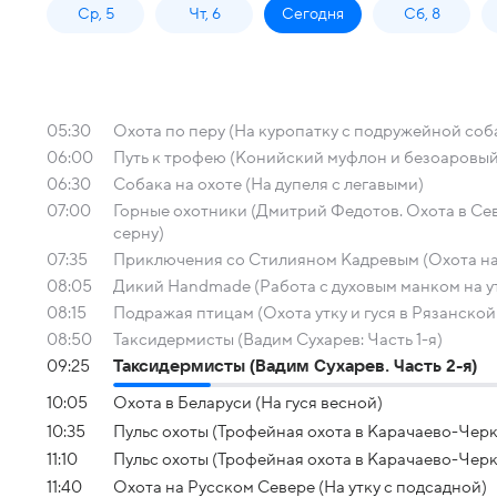
Ср, 5
Чт, 6
Сегодня
Сб, 8
05:30
Охота по перу (На куропатку с подружейной соб
06:00
Путь к трофею (Конийский муфлон и безоаровый 
06:30
Собака на охоте (На дупеля с легавыми)
07:00
Горные охотники (Дмитрий Федотов. Охота в Се
серну)
07:35
Приключения со Стилияном Кадревым (Охота на 
08:05
Дикий Handmade (Работа с духовым манком на ут
08:15
Подражая птицам (Охота утку и гуся в Рязанской
08:50
Таксидермисты (Вадим Сухарев: Часть 1-я)
09:25
Таксидермисты (Вадим Сухарев. Часть 2-я)
10:05
Охота в Беларуси (На гуся весной)
10:35
Пульс охоты (Трофейная охота в Карачаево-Чер
11:10
Пульс охоты (Трофейная охота в Карачаево-Чер
11:40
Охота на Русском Севере (На утку с подсадной)