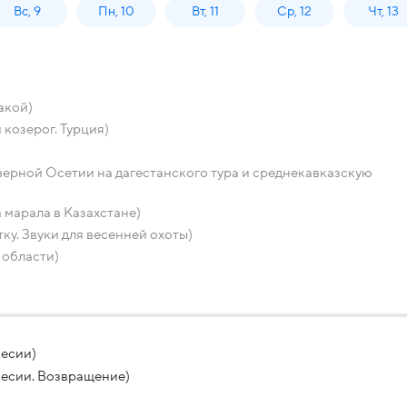
Вс, 9
Пн, 10
Вт, 11
Ср, 12
Чт, 13
акой)
козерог. Турция)
верной Осетии на дагестанского тура и среднекавказскую
марала в Казахстане)
ку. Звуки для весенней охоты)
 области)
кесии)
кесии. Возвращение)