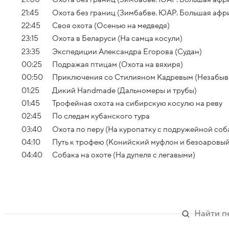
21:45
Охота без границ (Зимбабве. ЮАР. Большая афри
22:45
Своя охота (Осенью на медведя)
23:15
Охота в Беларуси (На самца косули)
23:35
Экспедиции Александра Егорова (Судан)
00:25
Подражая птицам (Охота на вяхиря)
00:50
Приключения со Стилияном Кадревым (Незабыва
01:25
Дикий Handmade (Дальномеры и трубы)
01:45
Трофейная охота на сибирскую косулю на реву
02:45
По следам кубанского тура
03:40
Охота по перу (На куропатку с подружейной соб
04:10
Путь к трофею (Конийский муфлон и безоаровый 
04:40
Собака на охоте (На дупеля с легавыми)