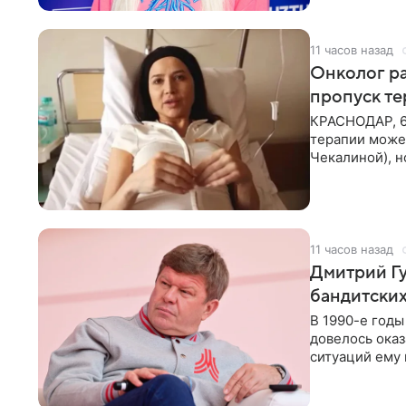
11 часов назад
Онколог ра
пропуск т
КРАСНОДАР, 6
терапии может
Чекалиной), 
здоровью не к
11 часов назад
Дмитрий Гу
бандитских
В 1990-е год
довелось оказ
ситуаций ему 
однако он