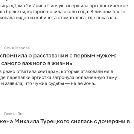
ница «Дома 2» Ирина Пинчук завершила ортодонтическое
ла брекеты, которые носила около года. В личном блоге
ковала видео из кабинета стоматолога, где показала
ия
Соня Жарова
спомнила о расставании с первым мужем:
самого важного в жизни»
 резко ответила хейтерам, которые атаковали ее в
оде перепалки артистка затронула болезненную тему
 и заявила, что чужие судьбы — не ее зона
ти. От Валентина
Газета.Ru
жена Михаила Турецкого снялась с дочерями в