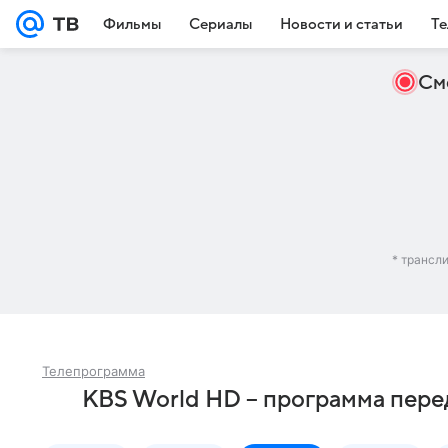
Фильмы
Сериалы
Новости и статьи
Те
См
* трансл
Телепрограмма
KBS World HD – программа пере