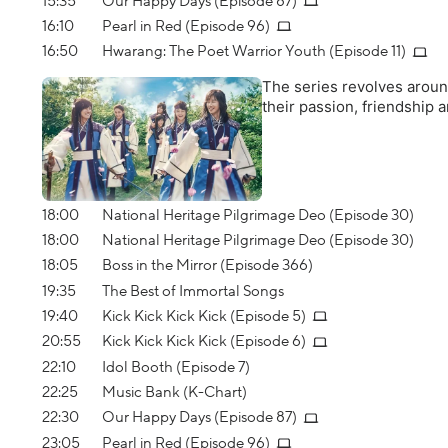
15:35
Our Happy Days (Episode 87)
16:10
Pearl in Red (Episode 96)
16:50
Hwarang: The Poet Warrior Youth (Episode 11)
The series revolves aroun
their passion, friendship a
18:00
National Heritage Pilgrimage Deo (Episode 30)
18:00
National Heritage Pilgrimage Deo (Episode 30)
18:05
Boss in the Mirror (Episode 366)
19:35
The Best of Immortal Songs
19:40
Kick Kick Kick Kick (Episode 5)
20:55
Kick Kick Kick Kick (Episode 6)
22:10
Idol Booth (Episode 7)
22:25
Music Bank (K-Chart)
22:30
Our Happy Days (Episode 87)
23:05
Pearl in Red (Episode 96)