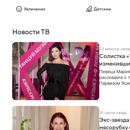
Увлечения
Детские
Новости ТВ
23 минуты наза
Солистка «
изменивши
Певица Мария
рассказала о 
Парвизом Ясин
стала для нее
10 часов назад
Экс-звезда
мясорубку 