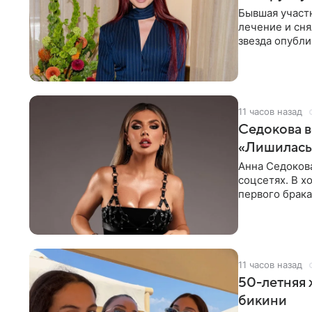
Бывшая участ
лечение и сня
звезда опубли
процесс снят
11 часов назад
Седокова в
«Лишилась 
Анна Седокова
соцсетях. В х
первого брака
ответственнос
11 часов назад
50-летняя 
бикини