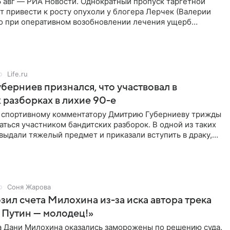
 авг — РИА Новости. Однократный пропуск таргетной
 привести к росту опухоли у блогера Лерчек (Валерии
но при оперативном возобновлении лечения ущерб
ритичен,
Life.ru
берниев признался, что участвовал в
 разборках в лихие 90-е
ы спортивному комментатору Дмитрию Губерниеву трижды
аться участником бандитских разборок. В одной из таких
выдали тяжелый предмет и приказали вступить в драку,
Соня Жарова
зил счета Милохина из-за иска автора трека
 Путин — молодец!»
а Дани Милохина оказались заморожены по решению суда.