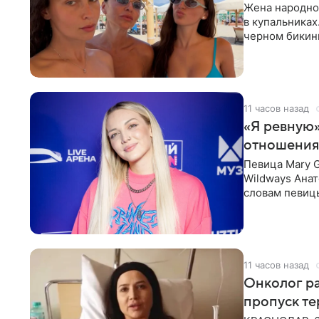
Жена народно
в купальниках
черном бикини
выбрала банд
11 часов назад
«Я ревную»
отношения
Певица Mary 
Wildways Анат
словам певицы
человека. Та
11 часов назад
Онколог ра
пропуск т