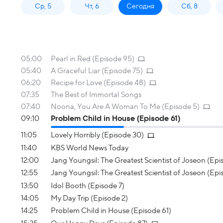
Ср, 5
Чт, 6
Сегодня
Сб, 8
05:00
Pearl in Red (Episode 95)
05:40
A Graceful Liar (Episode 75)
06:20
Recipe for Love (Episode 48)
07:35
The Best of Immortal Songs
07:40
Noona, You Are A Woman To Me (Episode 5)
09:10
Problem Child in House (Episode 61)
11:05
Lovely Horribly (Episode 30)
11:40
KBS World News Today
12:00
Jang Youngsil: The Greatest Scientist of Joseon (Epi
12:55
Jang Youngsil: The Greatest Scientist of Joseon (Epi
13:50
Idol Booth (Episode 7)
14:05
My Day Trip (Episode 2)
14:25
Problem Child in House (Episode 61)