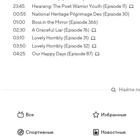
23:45
Hwarang: The Poet Warrior Youth (Episode 11)
00:55
National Heritage Pilgrimage Deo (Episode 30)
01:00
Boss in the Mirror (Episode 366)
02:30
A Graceful Liar (Episode 76)
03:10
Lovely Horribly (Episode 31)
03:50
Lovely Horribly (Episode 32)
04:25
Our Happy Days (Episode 87)
Все
Избранные
Спортивные
Новостные