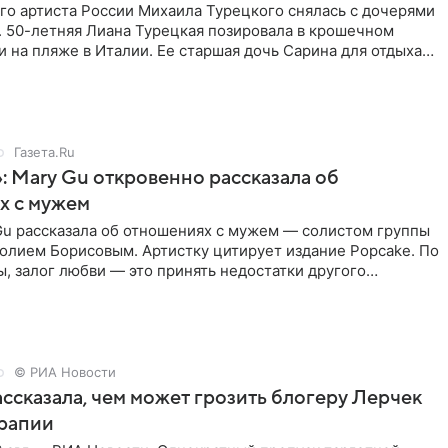
го артиста России Михаила Турецкого снялась с дочерями
. 50-летняя Лиана Турецкая позировала в крошечном
 на пляже в Италии. Ее старшая дочь Сарина для отдыха
о
Газета.Ru
: Mary Gu откровенно рассказала об
х с мужем
Gu рассказала об отношениях с мужем — солистом группы
олием Борисовым. Артистку цитирует издание Popcake. По
, залог любви — это принять недостатки другого
кже
© РИА Новости
ссказала, чем может грозить блогеру Лерчек
ерапии