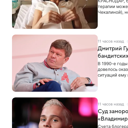
КРАСНОДАР, 6
терапии может
Чекалиной), 
здоровью не к
11 часов назад
Дмитрий Гу
бандитских
В 1990-е год
довелось оказ
ситуаций ему 
однако он
11 часов назад
Суд заморо
«Владимир
Счета блогер