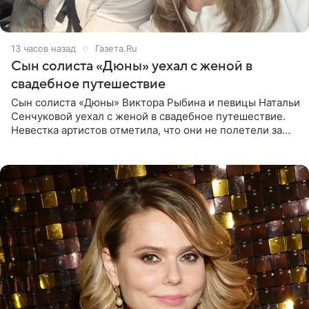
13 часов назад
Газета.Ru
Сын солиста «Дюны» уехал с женой в
свадебное путешествие
Сын солиста «Дюны» Виктора Рыбина и певицы Натальи
Сенчуковой уехал с женой в свадебное путешествие.
Невестка артистов отметила, что они не полетели за
границу, а выбрали для отдыха эко-комплекс в
Калужской