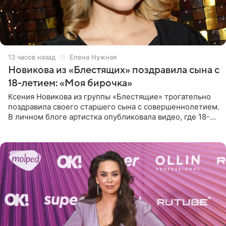
13 часов назад
Елена Нужная
Новикова из «Блестящих» поздравила сына с
18-летием: «Моя бирочка»
Ксения Новикова из группы «Блестящие» трогательно
поздравила своего старшего сына с совершеннолетием.
В личном блоге артистка опубликовала видео, где 18-
летний Мирон легко подхватил маму на руки и закружил
во