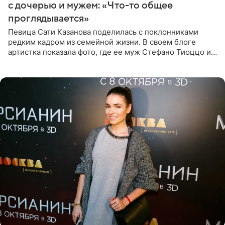
с дочерью и мужем: «Что-то общее
проглядывается»
Певица Сати Казанова поделилась с поклонниками
редким кадром из семейной жизни. В своем блоге
артистка показала фото, где ее муж Стефано Тиоццо и
их маленькая дочь спят рядом. На снимке отец и
малышка лежат в