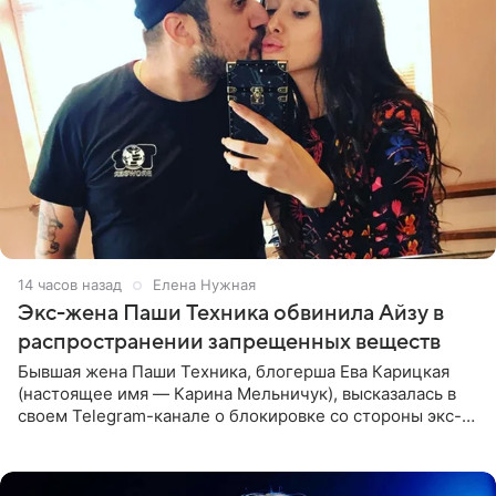
14 часов назад
Елена Нужная
Экс-жена Паши Техника обвинила Айзу в
распространении запрещенных веществ
Бывшая жена Паши Техника, блогерша Ева Карицкая
(настоящее имя — Карина Мельничук), высказалась в
своем Telegram-канале о блокировке со стороны экс-
супруги Гуфа Айзы-Лилуны Ай. Карицкая утверждает,
что ее