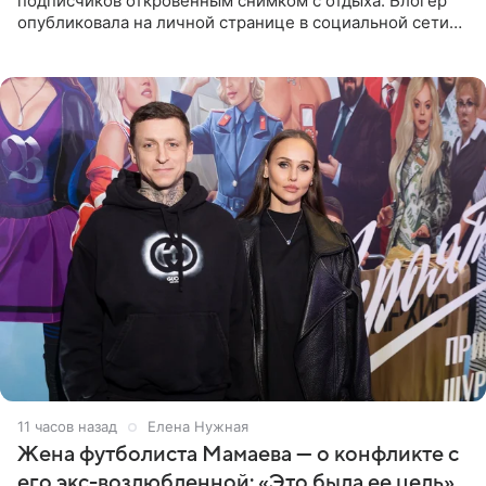
подписчиков откровенным снимком с отдыха. Блогер
опубликовала на личной странице в социальной сети
фото в ярком бикини, позируя на пирсе во время отпуска
в Турции,
11 часов назад
Елена Нужная
Жена футболиста Мамаева — о конфликте с
его экс-возлюбленной: «Это была ее цель»