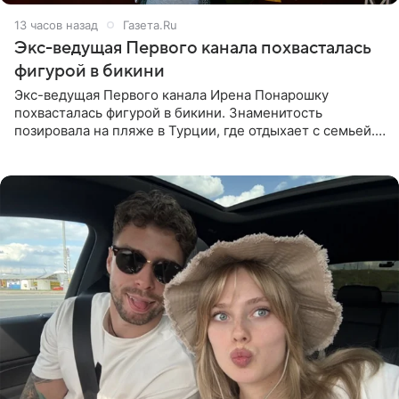
13 часов назад
Газета.Ru
Экс-ведущая Первого канала похвасталась
фигурой в бикини
Экс-ведущая Первого канала Ирена Понарошку
похвасталась фигурой в бикини. Знаменитость
позировала на пляже в Турции, где отдыхает с семьей.
Она поделилась кадрами с отдыха в Instagram (владелец
компания Meta