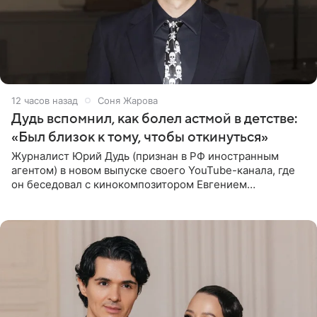
12 часов назад
Соня Жарова
Дудь вспомнил, как болел астмой в детстве:
«Был близок к тому, чтобы откинуться»
Журналист Юрий Дудь (признан в РФ иностранным
агентом) в новом выпуске своего YouTube-канала, где
он беседовал с кинокомпозитором Евгением
Гальпериным, поделился личной историей о борьбе с
бронхиальной астмой в