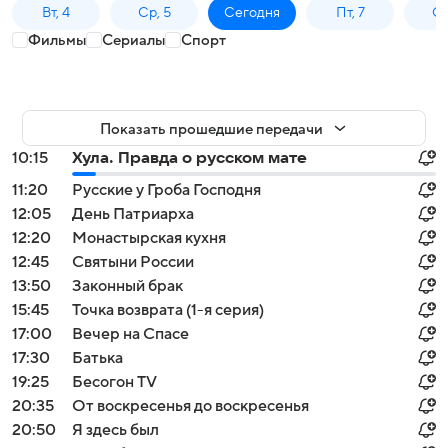
Вт, 4
Ср, 5
Сегодня
Пт, 7
Сб
Фильмы
Сериалы
Спорт
Показать прошедшие передачи
10:15
Хула. Правда о русском мате
11:20
Русские у Гроба Господня
12:05
День Патриарха
12:20
Монастырская кухня
12:45
Святыни России
13:50
Законный брак
15:45
Точка возврата (1-я серия)
17:00
Вечер на Спасе
17:30
Батька
19:25
Бесогон TV
20:35
От воскресенья до воскресенья
20:50
Я здесь был