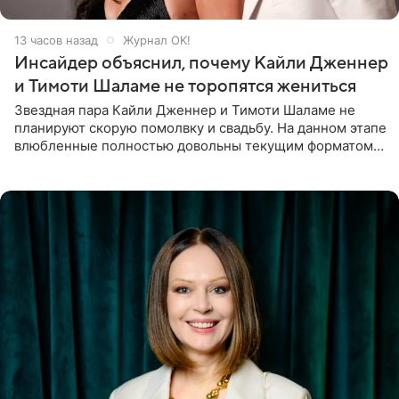
13 часов назад
Журнал OK!
Инсайдер объяснил, почему Кайли Дженнер
и Тимоти Шаламе не торопятся жениться
Звездная пара Кайли Дженнер и Тимоти Шаламе не
планируют скорую помолвку и свадьбу. На данном этапе
влюбленные полностью довольны текущим форматом
своих отношений и сознательно не хотят торопить
события. Сейчас