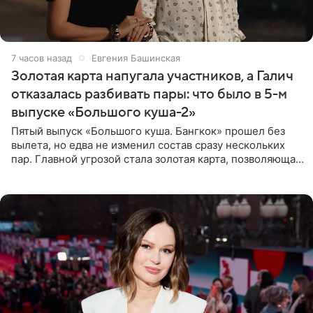
7 часов назад
Евгения Башинская
Золотая карта напугала участников, а Галич
отказалась разбивать пары: что было в 5-м
выпуске «Большого куша-2»
Пятый выпуск «Большого куша. Бангкок» прошел без
вылета, но едва не изменил состав сразу нескольких
пар. Главной угрозой стала золотая карта, позволяющая
разлучить один из дуэтов и поменять участников
местами.