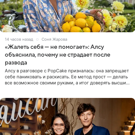
14 часов назад
Соня Жарова
«Жалеть себя — не помогает»: Алсу
объяснила, почему не страдает после
развода
Алсу в разговоре с PopCake призналась: она запрещает
себе паниковать и раскисать. Ее метод прост — делать
все возможное своими руками, а итог доверять высшим
силам. Певица утверждает, что истерики и потеря