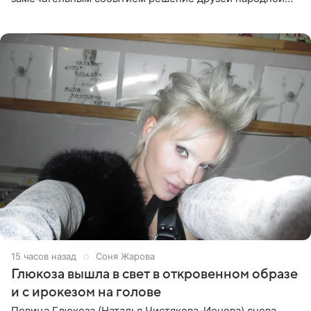
артистки РФ Ларисы Долиной подарить ей квартиру.
Ранее Долина
15 часов назад
Соня Жарова
Глюкоза вышла в свет в откровенном образе
и с ирокезом на голове
Певица Глюкоза (Наталья Чистякова-Ионова) снова