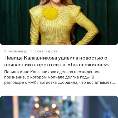
9 часов назад
Соня Жарова
Певица Калашникова удивила новостью о
появлении второго сына: «Так сложилось»
Певица Анна Калашникова сделала неожиданное
признание, о котором молчала долгие годы. В
разговоре с «МК» артистка сообщила, что воспитывает
не одного, а сразу двух сыновей. «На самом деле я
всегда мечтала, что