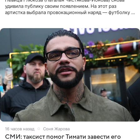
удивила публику своим появлением. На этот раз
артистка выбрала провокационный наряд — футболку с
принтом, имитирующим полуобнаженную грудь. Свой
образ Глюкоза
16 часов назад
Соня Жарова
СМИ: таксист помог Тимати завести его