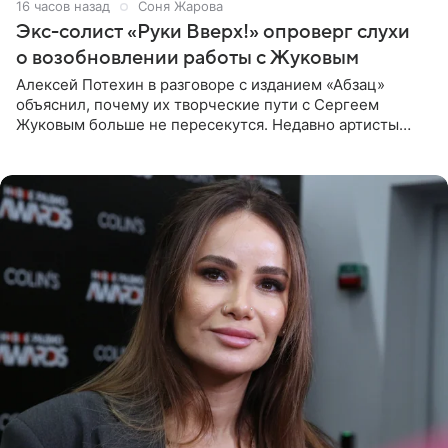
16 часов назад
Соня Жарова
Экс-солист «Руки Вверх!» опроверг слухи
о возобновлении работы с Жуковым
Алексей Потехин в разговоре с изданием «Абзац»
объяснил, почему их творческие пути с Сергеем
Жуковым больше не пересекутся. Недавно артисты
воссоединились на большом концерте «30 нам уже!»,
который прошел в