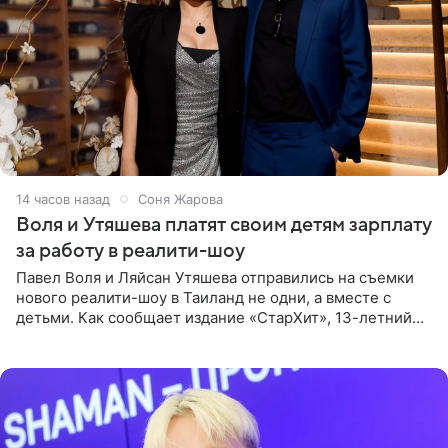
14 часов назад
Соня Жарова
Воля и Утяшева платят своим детям зарплату
за работу в реалити-шоу
Павел Воля и Ляйсан Утяшева отправились на съемки
нового реалити-шоу в Таиланд не одни, а вместе с
детьми. Как сообщает издание «СтарХит», 13-летний
Роберт и 11-летняя София не просто сопровождают
родителей, а