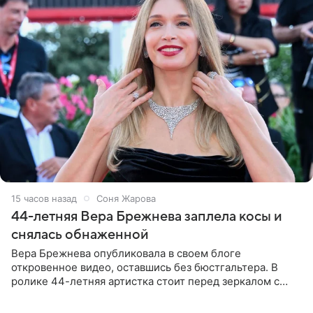
15 часов назад
Соня Жарова
44-летняя Вера Брежнева заплела косы и
снялась обнаженной
Вера Брежнева опубликовала в своем блоге
откровенное видео, оставшись без бюстгальтера. В
ролике 44-летняя артистка стоит перед зеркалом с
обнаженной грудью. Волосы певица собрала в косы и
надела головной убор.