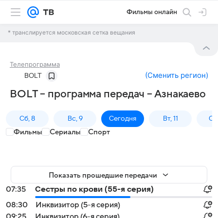
Фильмы онлайн
* транслируется московская сетка вещания
Телепрограмма
(
Сменить регион
)
BOLT
BOLT – программа передач – Азнакаево
Сб, 8
Вс, 9
Сегодня
Вт, 11
Ср,
Фильмы
Сериалы
Спорт
Показать прошедшие передачи
07:35
Сестры по крови (55-я серия)
08:30
Инквизитор (5-я серия)
09:25
Инквизитор (6-я серия)