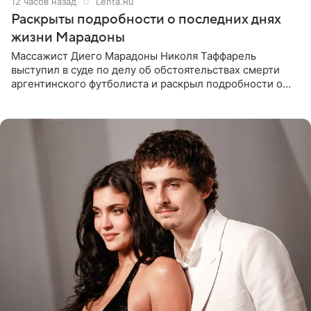
12 часов назад
Lenta.Ru
Раскрыты подробности о последних днях
жизни Марадоны
Массажист Диего Марадоны Николя Таффарель
выступил в суде по делу об обстоятельствах смерти
аргентинского футболиста и раскрыл подробности о
последних днях его жизни. Его слова приводит AFP. На
заседании