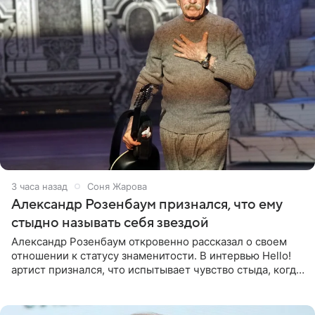
3 часа назад
Соня Жарова
Александр Розенбаум признался, что ему
стыдно называть себя звездой
Александр Розенбаум откровенно рассказал о своем
отношении к статусу знаменитости. В интервью Hello!
артист признался, что испытывает чувство стыда, когда
его называют звездой. «По молодости я как‑то по пьяни