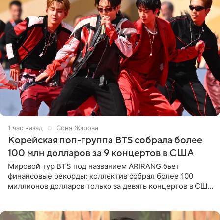
1 час назад
Соня Жарова
Корейская поп-группа BTS собрала более
100 млн долларов за 9 концертов в США
Мировой тур BTS под названием ARIRANG бьет
финансовые рекорды: коллектив собрал более 100
миллионов долларов только за девять концертов в США.
Как сообщает Pop Core, это один из самых
стремительных результатов