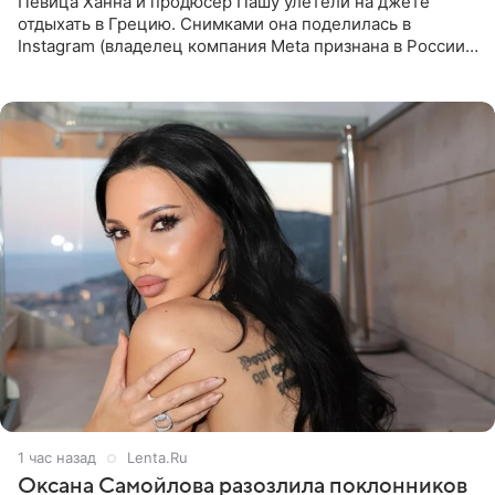
Певица Ханна и продюсер Пашу улетели на джете
отдыхать в Грецию. Снимками она поделилась в
Instagram (владелец компания Meta признана в России
экстремистской и запрещена). Ханна и Пашу показали
серию снимков,
1 час назад
Lenta.Ru
Оксана Самойлова разозлила поклонников