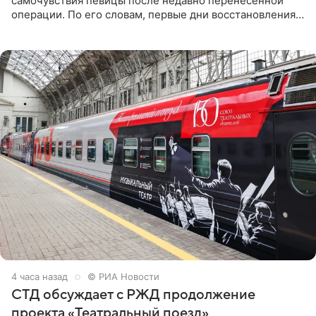
самочувствия певицы после недавно перенесенной
операции. По его словам, первые дни восстановления
дались артистке непросто: она боялась, что больше не
сможет вести
4 часа назад
© РИА Новости
СТД обсуждает с РЖД продолжение
проекта «Театральный поезд»