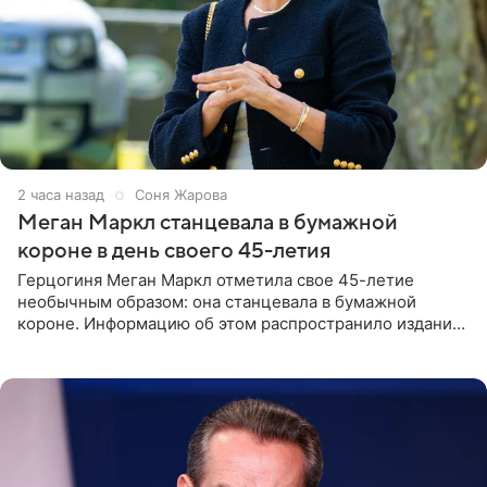
2 часа назад
Соня Жарова
Меган Маркл станцевала в бумажной
короне в день своего 45-летия
Герцогиня Меган Маркл отметила свое 45-летие
необычным образом: она станцевала в бумажной
короне. Информацию об этом распространило издание
People. На праздновании в своем особняке в Монтесито
именинница