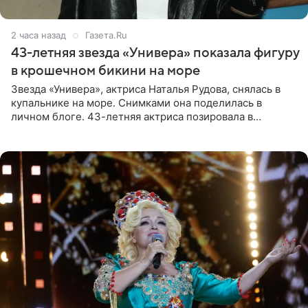
2 часа назад
Газета.Ru
43-летняя звезда «Универа» показала фигуру
в крошечном бикини на море
Звезда «Универа», актриса Наталья Рудова, снялась в
купальнике на море. Снимками она поделилась в
личном блоге. 43-летняя актриса позировала в
бордовом крошечном бикини с золотыми деталями.
Волосы Рудова