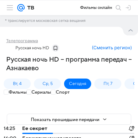
Фильмы онлайн
* транслируется московская сетка вещания
Телепрограмма
(
Сменить регион
)
Русская ночь HD
Русская ночь HD – программа передач –
Азнакаево
Вт, 4
Ср, 5
Сегодня
Пт, 7
Сб
Фильмы
Сериалы
Спорт
Показать прошедшие передачи
14:25
Ее секрет