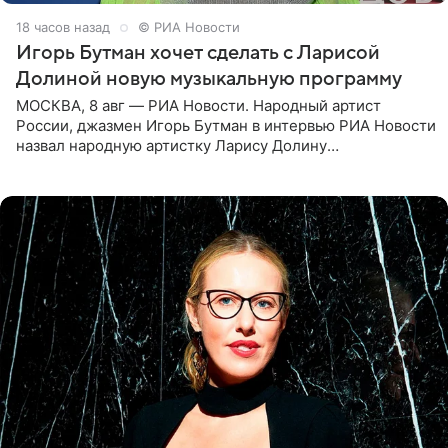
18 часов назад
© РИА Новости
Игорь Бутман хочет сделать с Ларисой
Долиной новую музыкальную программу
МОСКВА, 8 авг — РИА Новости. Народный артист
России, джазмен Игорь Бутман в интервью РИА Новости
назвал народную артистку Ларису Долину
великолепной певицей и рассказал о желании сделать с
ней новую совместную