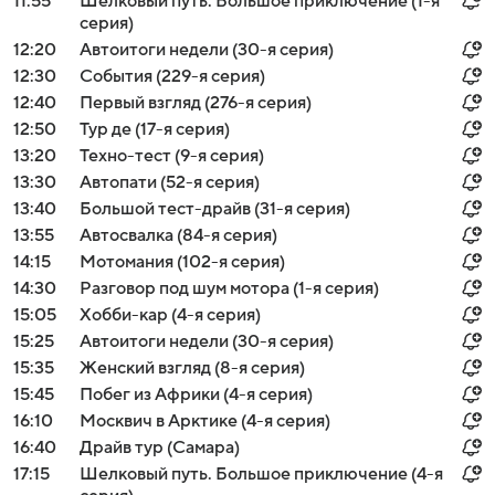
11:55
Шелковый путь. Большое приключение (1-я
серия)
12:20
Автоитоги недели (30-я серия)
12:30
События (229-я серия)
12:40
Первый взгляд (276-я серия)
12:50
Тур де (17-я серия)
13:20
Техно-тест (9-я серия)
13:30
Автопати (52-я серия)
13:40
Большой тест-драйв (31-я серия)
13:55
Автосвалка (84-я серия)
14:15
Мотомания (102-я серия)
14:30
Разговор под шум мотора (1-я серия)
15:05
Хобби-кар (4-я серия)
15:25
Автоитоги недели (30-я серия)
15:35
Женский взгляд (8-я серия)
15:45
Побег из Африки (4-я серия)
16:10
Москвич в Арктике (4-я серия)
16:40
Драйв тур (Самара)
17:15
Шелковый путь. Большое приключение (4-я