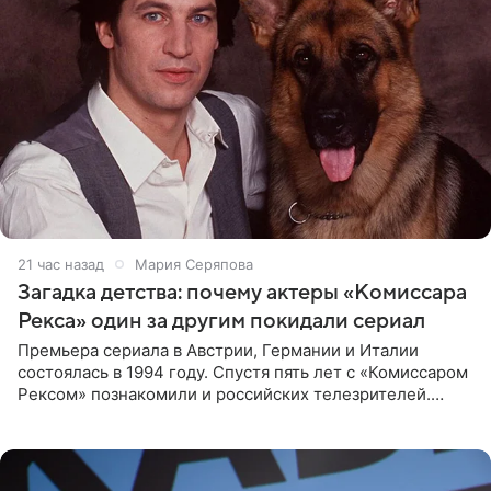
21 час назад
Мария Серяпова
Загадка детства: почему актеры «Комиссара
Рекса» один за другим покидали сериал
Премьера сериала в Австрии, Германии и Италии
состоялась в 1994 году. Спустя пять лет с «Комиссаром
Рексом» познакомили и российских телезрителей.
Необычайно умная собака мгновенно влюбляла в себя
публику. Но и