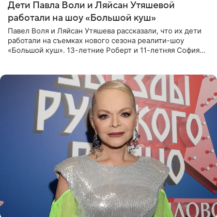
Дети Павла Воли и Ляйсан Утяшевой
работали на шоу «Большой куш»
Павел Воля и Ляйсан Утяшева рассказали, что их дети
работали на съемках нового сезона реалити-шоу
«Большой куш». 13-летние Роберт и 11-летняя София
отправились вместе с родителями в Таиланд и успели
поработать