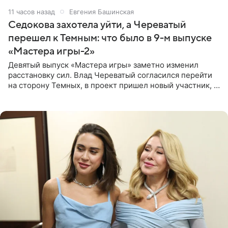
11 часов назад
Евгения Башинская
Седокова захотела уйти, а Череватый
перешел к Темным: что было в 9-м выпуске
«Мастера игры-2»
Девятый выпуск «Мастера игры» заметно изменил
расстановку сил. Влад Череватый согласился перейти
на сторону Темных, в проект пришел новый участник, а
Курбан Омаров и Анна Седокова оказались под таким
давлением.