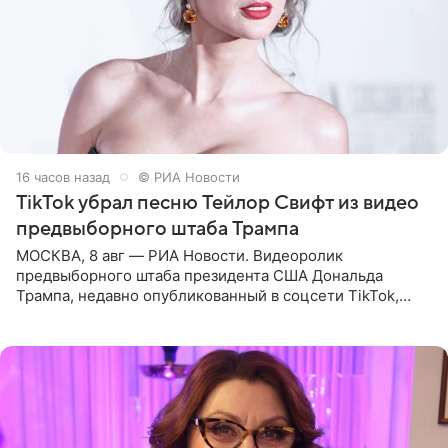
16 часов назад
© РИА Новости
TikTok убрал песню Тейлор Свифт из видео
предвыборного штаба Трампа
МОСКВА, 8 авг — РИА Новости. Видеоролик
предвыборного штаба президента США Дональда
Трампа, недавно опубликованный в соцсети TikTok,
остался без звуковой дорожки в виде песни August
(«Август») американской