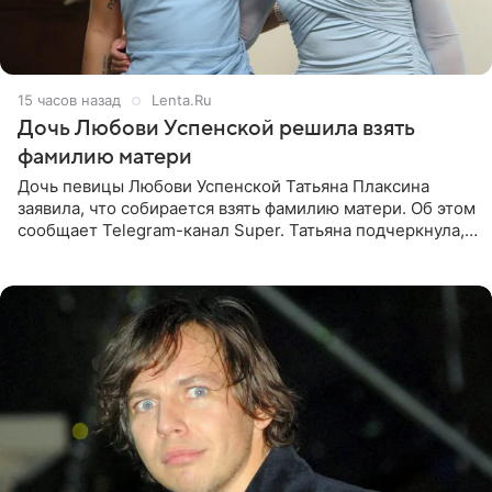
15 часов назад
Lenta.Ru
Дочь Любови Успенской решила взять
фамилию матери
Дочь певицы Любови Успенской Татьяна Плаксина
заявила, что собирается взять фамилию матери. Об этом
сообщает Telegram-канал Super. Татьяна подчеркнула,
что приняла решение о смене фамилии, поскольку
именно от