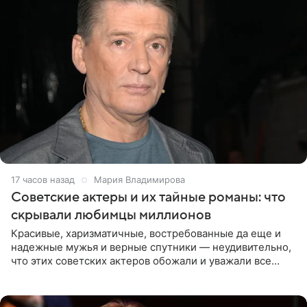
17 часов назад
Мария Владимирова
Советские актеры и их тайные романы: что
скрывали любимцы миллионов
Красивые, харизматичные, востребованные да еще и
надежные мужья и верные спутники — неудивительно,
что этих советских актеров обожали и уважали все
женщины большой страны, и наверняка не раз ставили
их в