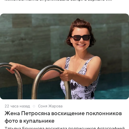
призналась, что сейчас особенно довольна собой. По
словам певицы, она
22 часа назад
Соня Жарова
Жена Петросяна восхищение поклонников
фото в купальнике
Татьяна Брухунова восхитила подписчиков фотографией