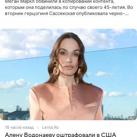
Меган Маркл обвинили в копировании контента,
которым она поделилась по случаю своего 45-летия. Во
вторник герцогиня Сассекская опубликовала черно-
белую фотографию, на которой она прыгает в бассейн с
воздушными
18 часов назад
Lenta.Ru
Алену Водонаеву оштрафовали в США