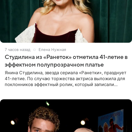
7 часов назад
Елена Нужная
Студилина из «Ранеток» отметила 41-летие в
эффектном полупрозрачном платье
Янина Студилина, звезда сериала «Ранетки», празднует
41-летие. По случаю торжества актриса выложила для
поклонников эффектный ролик, который записали
прошлой ночью. В кадре артистка предстала в
вечернем