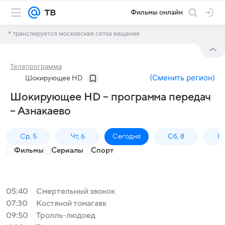
Фильмы онлайн
* транслируется московская сетка вещания
Телепрограмма
(
Сменить регион
)
Шокирующее HD
Шокирующее HD – программа передач
– Азнакаево
Ср, 5
Чт, 6
Сегодня
Сб, 8
Вс
Фильмы
Сериалы
Спорт
05:40
Смертельный звонок
07:30
Костяной томагавк
09:50
Тролль-людоед