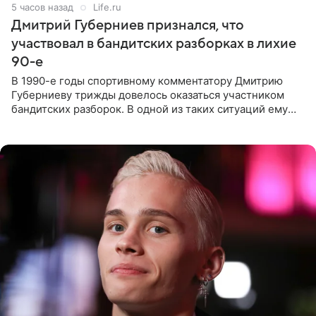
5 часов назад
Life.ru
Дмитрий Губерниев признался, что
участвовал в бандитских разборках в лихие
90-е
В 1990-е годы спортивному комментатору Дмитрию
Губерниеву трижды довелось оказаться участником
бандитских разборок. В одной из таких ситуаций ему
выдали тяжелый предмет и приказали вступить в драку,
однако он