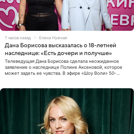
7 часов назад
Елена Нужная
Дана Борисова высказалась о 18-летней
наследнице: «Есть дочери и получше»
Телеведущая Дана Борисова сделала неожиданное
заявление о наследнице Полине Аксеновой, которое
может задеть ее чувства. В эфире «Шоу Воли» 50-
летняя знаменитость откровенно призналась, что не
считает свою дочь