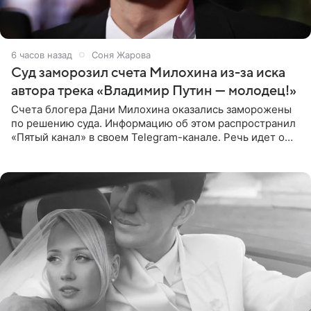
6 часов назад
Соня Жарова
Суд заморозил счета Милохина из-за иска
автора трека «Владимир Путин — молодец!»
Счета блогера Дани Милохина оказались заморожены
по решению суда. Информацию об этом распространил
«Пятый канал» в своем Telegram-канале. Речь идет о
сумме в 407,2 тыс. рублей. Причиной разбирательства
стал