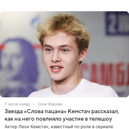
сообщает Telegram-канал «Звездач» в рубрике «По
домам». По
7 часов назад
Соня Жарова
Звезда «Слова пацана» Кемстач рассказал,
как на него повлияло участие в телешоу
Актер Леон Кемстач, известный по роли в сериале