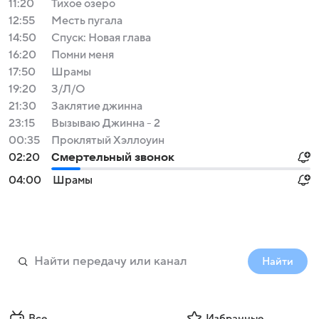
11:20
Тихое озеро
12:55
Месть пугала
14:50
Спуск: Новая глава
16:20
Помни меня
17:50
Шрамы
19:20
З/Л/О
21:30
Заклятие джинна
23:15
Вызываю Джинна - 2
00:35
Проклятый Хэллоуин
02:20
Смертельный звонок
04:00
Шрамы
Найти
Все
Избранные