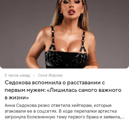
5 часов назад
Соня Жарова
Седокова вспомнила о расставании с
первым мужем: «Лишилась самого важного
в жизни»
Анна Седокова резко ответила хейтерам, которые
атаковали ее в соцсетях. В ходе перепалки артистка
затронула болезненную тему первого брака и заявила,
что чужие судьбы — не ее зона ответственности. От
Валентина