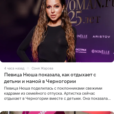
4 часа назад
Соня Жарова
Певица Нюша показала, как отдыхает с
детьми и мамой в Черногории
Певица Нюша поделилась с поклонниками свежими
кадрами из семейного отпуска. Артистка сейчас
отдыхает в Черногории вместе с детьми. Она показала,
как они гуляют по старинным улочкам местных городов.
Старшей