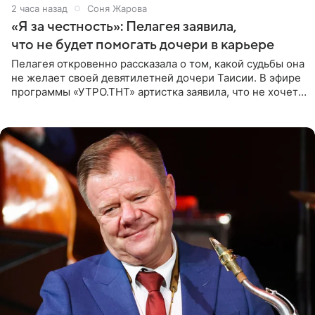
2 часа назад
Соня Жарова
«Я за честность»: Пелагея заявила,
что не будет помогать дочери в карьере
Пелагея откровенно рассказала о том, какой судьбы она
не желает своей девятилетней дочери Таисии. В эфире
программы «УТРО.ТНТ» артистка заявила, что не хочет
для наследницы карьеры исполнительницы. Пелагея