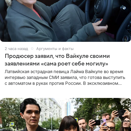
2 часа назад
Аргументы и факты
Продюсер заявил, что Вайкуле своими
заявлениями «сама роет себе могилу»
Латвийская эстрадная певица Лайма Вайкуле во время
интервью западным СМИ заявила, что готова выступить
с автоматом в руках против России. В эксклюзивном
комментарии aif.ru продюсер Сергей Дворцов отметил,
что