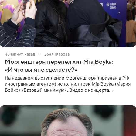
40 минут назад
Соня Жарова
Моргенштерн перепел хит Mia Boyka:
«И что вы мне сделаете?»
На недавнем выступлении Моргенштерн (признан в РФ
иностранным агентом) исполнил трек Mia Boyka (Мария
Бойко) «Базовый минимум». Видео с концерта
опубликовала Алена Жигалова в своем Telegram-
канале. «Доброе утро