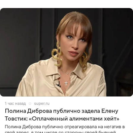
глубин. В
1 час назад
super.ru
Полина Диброва публично задела Елену
Товстик: «Оплаченный алиментами хейт»
Полина Диброва публично отреагировала на негатив в
свой адрес, в том числе со стороны своей бывшей