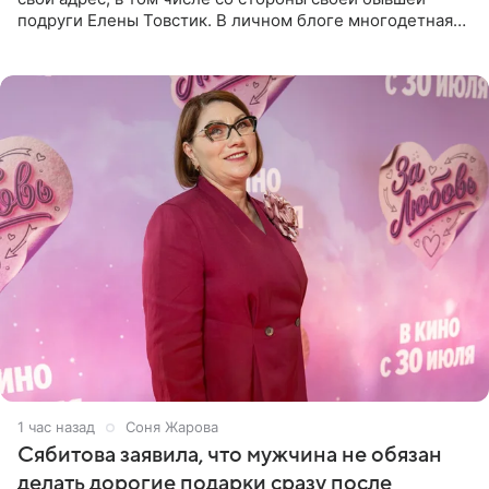
подруги Елены Товстик. В личном блоге многодетная
мама дала понять, что считает экс‑супругу Романа
Товстика
1 час назад
Соня Жарова
Сябитова заявила, что мужчина не обязан
делать дорогие подарки сразу после