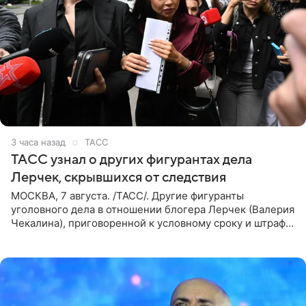
3 часа назад
ТАСС
ТАСС узнал о других фигурантах дела
Лерчек, скрывшихся от следствия
МОСКВА, 7 августа. /ТАСС/. Другие фигуранты
уголовного дела в отношении блогера Лерчек (Валерия
Чекалина), приговоренной к условному сроку и штрафу,
а также ее бывшего супруга и его бывшего бизнес-
партнера,