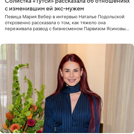
Солистка «Тутси» рассказала об отношениях
с изменившим ей экс-мужем
Певица Мария Вебер в интервью Наталье Подольской
откровенно рассказала о том, как тяжело она
переживала развод с бизнесменом Парвизом Ясиновым.
Артистка призналась, что измена бывшего супруга стала
для нее