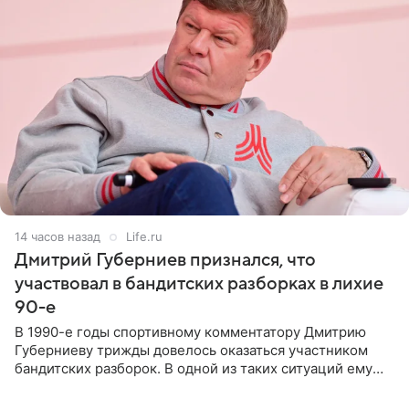
14 часов назад
Life.ru
Дмитрий Губерниев признался, что
участвовал в бандитских разборках в лихие
90-е
В 1990-е годы спортивному комментатору Дмитрию
Губерниеву трижды довелось оказаться участником
бандитских разборок. В одной из таких ситуаций ему
выдали тяжелый предмет и приказали вступить в драку,
однако он