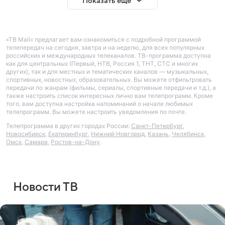
Показать еще
«ТВ Mail» предлагает вам ознакомиться с подробной программой
телепередач на сегодня, завтра и на неделю, для всех популярных
российских и международных телеканалов. ТВ-программа доступна
как для центральных (Первый, НТВ, Россия 1, ТНТ, СТС и многих
других), так и для местных и тематических каналов — музыкальных,
спортивных, новостных, образовательных. Вы можете отфильтровать
передачи по жанрам (фильмы, сериалы, спортивные передачи и т.д.), а
также настроить список интересных лично вам телепрограмм. Кроме
того, вам доступна настройка напоминаний о начале любимых
телепрограмм. Вы можете настроить уведомления по почте.
Телепрограмма в других городах России:
Санкт-Петербург
,
Новосибирск
,
Екатеринбург
,
Нижний Новгород
,
Казань
,
Челябинск
,
Омск
,
Самара
,
Ростов-на-Дону
.
Новости ТВ