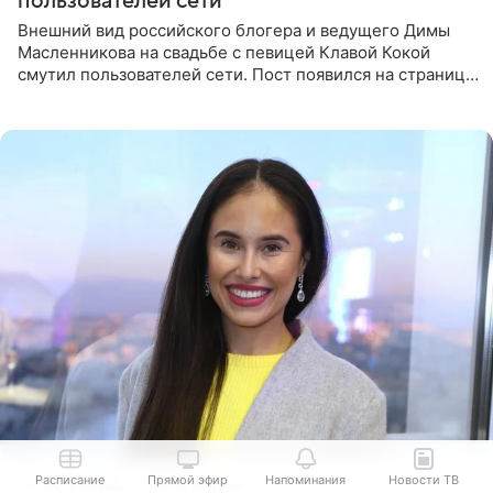
пользователей сети
Внешний вид российского блогера и ведущего Димы
Масленникова на свадьбе с певицей Клавой Кокой
смутил пользователей сети. Пост появился на странице
артистки в Instagram (принадлежит компании Meta,
признанной
Расписание
Прямой эфир
Напоминания
Новости ТВ
14 часов назад
Соня Жарова