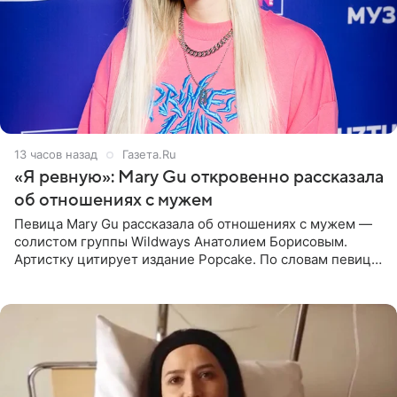
13 часов назад
Газета.Ru
«Я ревную»: Mary Gu откровенно рассказала
об отношениях с мужем
Певица Mary Gu рассказала об отношениях с мужем —
солистом группы Wildways Анатолием Борисовым.
Артистку цитирует издание Popcake. По словам певицы,
залог любви — это принять недостатки другого
человека. Также