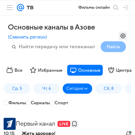
Фильмы онлайн
Основные каналы в Азове
(
Сменить регион
)
Найти
Все
Избранные
Основные
Централ
Ср, 5
Чт, 6
Сегодня
Сб, 8
Фильмы
Сериалы
Спорт
Первый канал
10:15
Жить здорово!