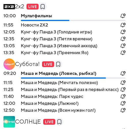
2x2
10:00
Мультфильмы
11:55
Новости 2Х2
12:05
Кунг-фу Панда 3 (Голодные игры)
12:35
Кунг-фу Панда 3 (Петля времени)
13:05
Кунг-фу Панда 3 (Извечный аккорд)
13:35
Кунг-фу Панда 3 (Преемник Яо)
Суббота!
09:20
Маша и Медведь (Ловись, рыбка!)
11:15
Маша и Медведь (Мечтать полезно)
11:25
Маша и Медведь (Первый раз в первый класс)
11:40
Маша и Медведь: Парк чудес
12:00
Маша и Медведь (Лыжню!)
12:50
Маша и Медведь (Всем нужен гол!)
СОЛНЦЕ