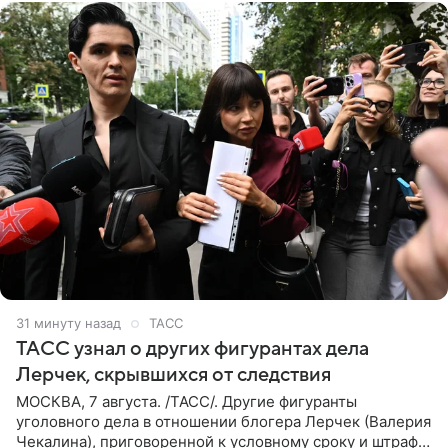
31 минуту назад
ТАСС
ТАСС узнал о других фигурантах дела
Лерчек, скрывшихся от следствия
МОСКВА, 7 августа. /ТАСС/. Другие фигуранты
уголовного дела в отношении блогера Лерчек (Валерия
Чекалина), приговоренной к условному сроку и штрафу,