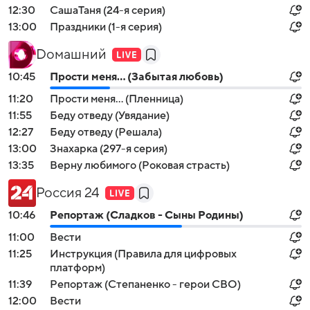
12:30
CaшаТаня (24-я серия)
13:00
Праздники (1-я серия)
Dомашний
10:45
Прости меня... (Забытая любовь)
11:20
Прости меня... (Пленница)
11:55
Беду отведу (Увядание)
12:27
Беду отведу (Решала)
13:00
Знaхaрка (297-я серия)
13:35
Верну любимого (Роковая страсть)
Россия 24
10:46
Репортаж (Сладков - Сыны Родины)
11:00
Вести
11:25
Инструкция (Правила для цифровых
платформ)
11:39
Репортаж (Степаненко - герои СВО)
12:00
Вести