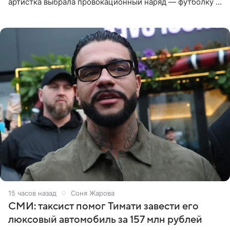
артистка выбрала провокационный наряд — футболку с
принтом, имитирующим полуобнаженную грудь. Свой
образ Глюкоза
15 часов назад
Соня Жарова
СМИ: таксист помог Тимати завести его
люксовый автомобиль за 157 млн рублей