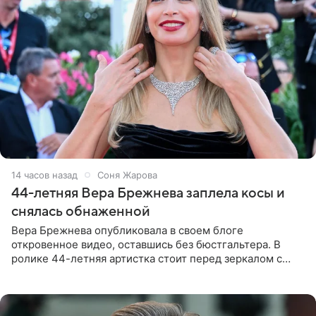
14 часов назад
Соня Жарова
44-летняя Вера Брежнева заплела косы и
снялась обнаженной
Вера Брежнева опубликовала в своем блоге
откровенное видео, оставшись без бюстгальтера. В
ролике 44-летняя артистка стоит перед зеркалом с
обнаженной грудью. Волосы певица собрала в косы и
надела головной убор.