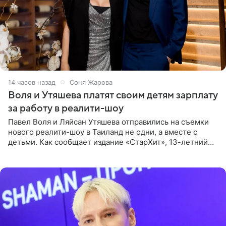
14 часов назад
Соня Жарова
Воля и Утяшева платят своим детям зарплату
за работу в реалити-шоу
Павел Воля и Ляйсан Утяшева отправились на съемки
нового реалити-шоу в Таиланд не одни, а вместе с
детьми. Как сообщает издание «СтарХит», 13-летний
Роберт и 11-летняя София не просто сопровождают
родителей, а