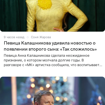
9 часов назад
Соня Жарова
Певица Калашникова удивила новостью о
появлении второго сына: «Так сложилось»
Певица Анна Калашникова сделала неожиданное
признание, о котором молчала долгие годы. В
разговоре с «МК» артистка сообщила, что воспитывает
не одного, а сразу двух сыновей. «На самом деле я
всегда мечтала, что