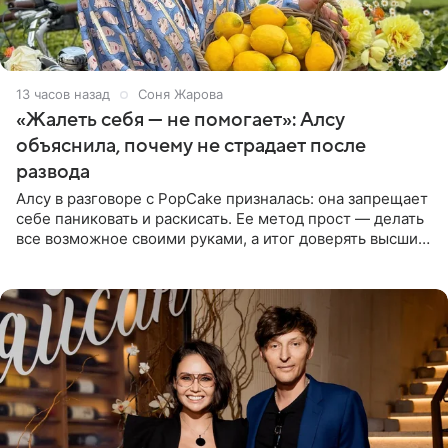
13 часов назад
Соня Жарова
«Жалеть себя — не помогает»: Алсу
объяснила, почему не страдает после
развода
Алсу в разговоре с PopCake призналась: она запрещает
себе паниковать и раскисать. Ее метод прост — делать
все возможное своими руками, а итог доверять высшим
силам. Певица утверждает, что истерики и потеря