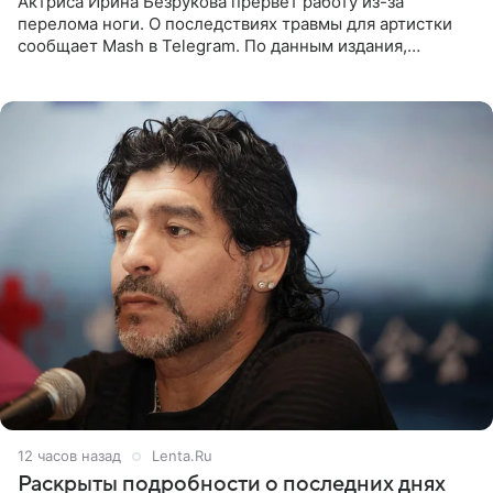
Актриса Ирина Безрукова прервет работу из-за
перелома ноги. О последствиях травмы для артистки
сообщает Mash в Telegram. По данным издания,
Безрукова пропустит 15 спектаклей — восемь показов
«Женитьбы Фигаро»,
12 часов назад
Lenta.Ru
Раскрыты подробности о последних днях