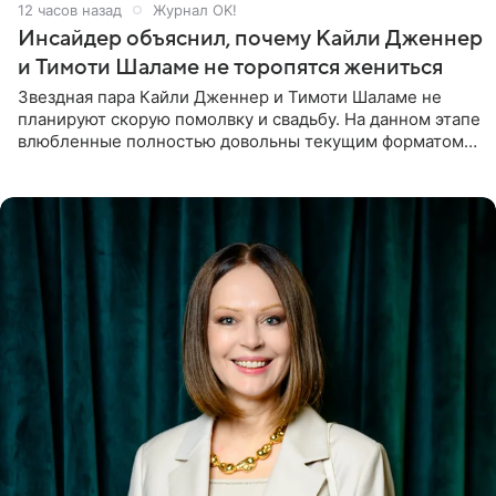
12 часов назад
Журнал OK!
Инсайдер объяснил, почему Кайли Дженнер
и Тимоти Шаламе не торопятся жениться
Звездная пара Кайли Дженнер и Тимоти Шаламе не
планируют скорую помолвку и свадьбу. На данном этапе
влюбленные полностью довольны текущим форматом
своих отношений и сознательно не хотят торопить
события. Сейчас