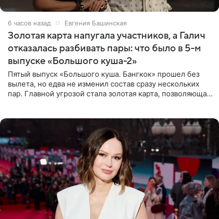
6 часов назад
Евгения Башинская
Золотая карта напугала участников, а Галич
отказалась разбивать пары: что было в 5-м
выпуске «Большого куша-2»
Пятый выпуск «Большого куша. Бангкок» прошел без
вылета, но едва не изменил состав сразу нескольких
пар. Главной угрозой стала золотая карта, позволяющая
разлучить один из дуэтов и поменять участников
местами.