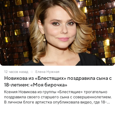
12 часов назад
Елена Нужная
Новикова из «Блестящих» поздравила сына с
18-летием: «Моя бирочка»
Ксения Новикова из группы «Блестящие» трогательно
поздравила своего старшего сына с совершеннолетием.
В личном блоге артистка опубликовала видео, где 18-
летний Мирон легко подхватил маму на руки и закружил
во