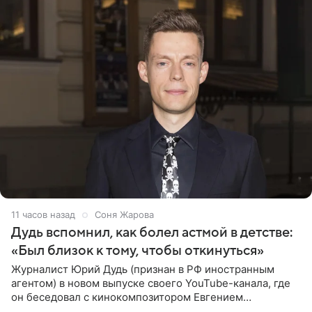
11 часов назад
Соня Жарова
Дудь вспомнил, как болел астмой в детстве:
«Был близок к тому, чтобы откинуться»
Журналист Юрий Дудь (признан в РФ иностранным
агентом) в новом выпуске своего YouTube-канала, где
он беседовал с кинокомпозитором Евгением
Гальпериным, поделился личной историей о борьбе с