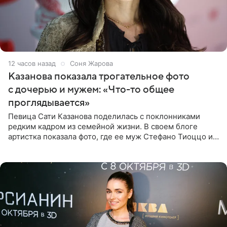
12 часов назад
Соня Жарова
Казанова показала трогательное фото
с дочерью и мужем: «Что-то общее
проглядывается»
Певица Сати Казанова поделилась с поклонниками
редким кадром из семейной жизни. В своем блоге
артистка показала фото, где ее муж Стефано Тиоццо и
их маленькая дочь спят рядом. На снимке отец и
малышка лежат в