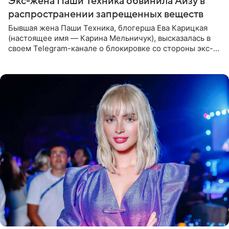
Экс-жена Паши Техника обвинила Айзу в
распространении запрещенных веществ
Бывшая жена Паши Техника, блогерша Ева Карицкая
(настоящее имя — Карина Мельничук), высказалась в
своем Telegram-канале о блокировке со стороны экс-
супруги Гуфа Айзы-Лилуны Ай. Карицкая утверждает,
что ее