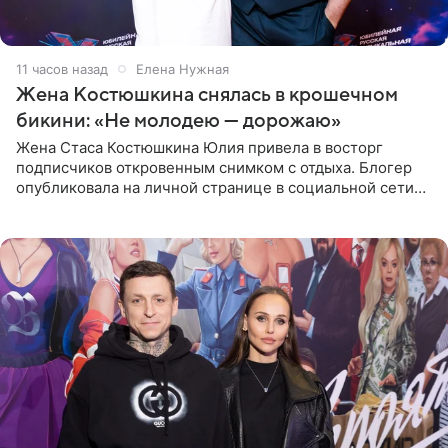
11 часов назад
Елена Нужная
Жена Костюшкина снялась в крошечном
бикини: «Не молодею — дорожаю»
Жена Стаса Костюшкина Юлия привела в восторг
подписчиков откровенным снимком с отдыха. Блогер
опубликовала на личной странице в социальной сети
фото в ярком бикини, позируя на пирсе во время отпуска
в Турции,