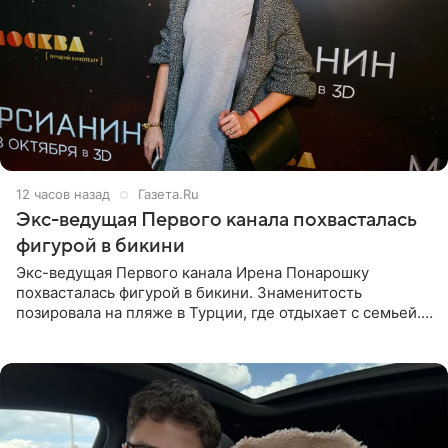
12 часов назад
Газета.Ru
Экс-ведущая Первого канала похвасталась
фигурой в бикини
Экс-ведущая Первого канала Ирена Понарошку
похвасталась фигурой в бикини. Знаменитость
позировала на пляже в Турции, где отдыхает с семьей.
Она поделилась кадрами с отдыха в Instagram (владелец
компания Meta