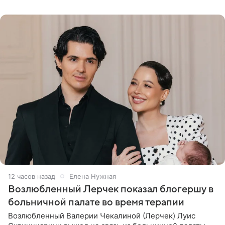
бронхиальной астмой в
12 часов назад
Елена Нужная
Возлюбленный Лерчек показал блогершу в
больничной палате во время терапии
Возлюбленный Валерии Чекалиной (Лерчек) Луис