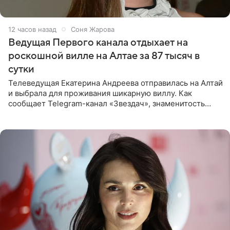
12 часов назад
Соня Жарова
Ведущая Первого канала отдыхает на
роскошной вилле на Алтае за 87 тысяч в
сутки
Телеведущая Екатерина Андреева отправилась на Алтай
и выбрала для проживания шикарную виллу. Как
сообщает Telegram-канал «Звездач», знаменитость
сняла двухэтажный дом, где ночь обходится минимум в
87 тысяч