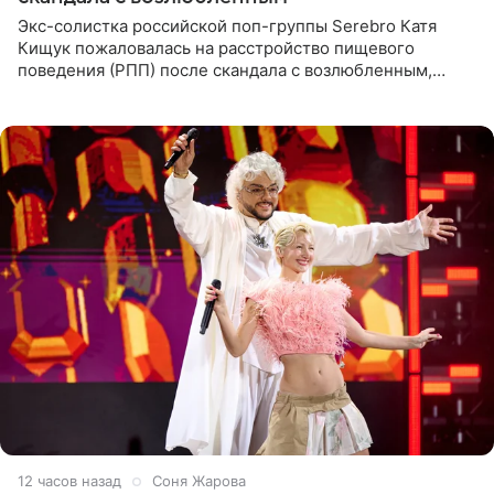
Экс-солистка российской поп-группы Serebro Катя
Кищук пожаловалась на расстройство пищевого
поведения (РПП) после скандала с возлюбленным,
популярным рэпером 9mice (настоящее имя — Сергей
Дмитриев).
12 часов назад
Соня Жарова