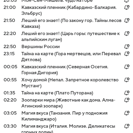
20:05
Мон-Сен-Мишель: чудо на горе
21:00
Кавказский пленник (Кабардино-Балкария.
Эльбрус)
21:50
Леший его знает! (По закону гор. Тайны лесов
Кавказа)
22:20
Леший его знает! (Царь горы: путешествие к
альпийским лугам)
22:50
Вершины России
23:15
Тайна на карте (Гора мертвецов, или Перевал
Дятлова)
00:05
Кавказский пленник (Северная Осетия.
Горная Дигория)
00:55
Хочу домой (Непал. Запретное королевство
Мустанг)
01:35
Тайна на карте (Плато Путорана)
02:20
Зоопарки мира (Животные как дома. Алма-
Атинский зоопарк)
03:05
Магия вкуса (Танзания. Пир у подножия
Килиманджаро)
03:30
Магия вкуса (Италия. Молизе. Деликатесы
горных долин)