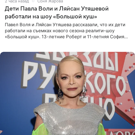
2 часа назад
Соня Жарова
Дети Павла Воли и Ляйсан Утяшевой
работали на шоу «Большой куш»
Павел Воля и Ляйсан Утяшева рассказали, что их дети
работали на съемках нового сезона реалити-шоу
«Большой куш». 13-летние Роберт и 11-летняя София
отправились вместе с родителями в Таиланд и успели
поработать