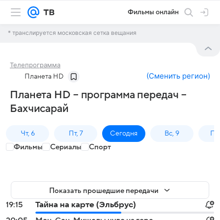
Фильмы онлайн
* транслируется московская сетка вещания
Телепрограмма
(
Сменить регион
)
Планета HD
Планета HD – программа передач –
Бахчисарай
Чт, 6
Пт, 7
Сегодня
Вс, 9
Пн,
Фильмы
Сериалы
Спорт
Показать прошедшие передачи
19:15
Тайна на карте (Эльбрус)