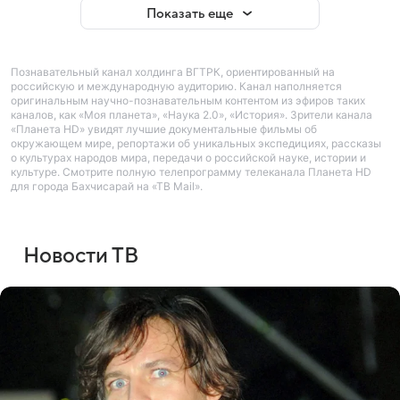
Показать еще
Познавательный канал холдинга ВГТРК, ориентированный на
российскую и международную аудиторию. Канал наполняется
оригинальным научно-познавательным контентом из эфиров таких
каналов, как «Моя планета», «Наука 2.0», «История». Зрители канала
«Планета HD» увидят лучшие документальные фильмы об
окружающем мире, репортажи об уникальных экспедициях, рассказы
о культурах народов мира, передачи о российской науке, истории и
культуре. Смотрите полную телепрограмму телеканала Планета HD
для города Бахчисарай на «ТВ Mail».
Новости ТВ