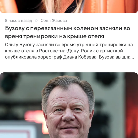
8 часов назад
Соня Жарова
Бузову с перевязанным коленом засняли во
время тренировки на крыше отеля
Ольгу Бузову засняли во время утренней тренировки на
крыше отеля в Ростове-на-Дону. Ролик с артисткой
опубликовала хореограф Диана Кобзева. Бузова вышла
на занятие спортом в 32-градусную жару ранним утром,