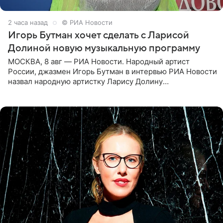
2 часа назад
© РИА Новости
Игорь Бутман хочет сделать с Ларисой
Долиной новую музыкальную программу
МОСКВА, 8 авг — РИА Новости. Народный артист
России, джазмен Игорь Бутман в интервью РИА Новости
назвал народную артистку Ларису Долину
великолепной певицей и рассказал о желании сделать с
ней новую совместную