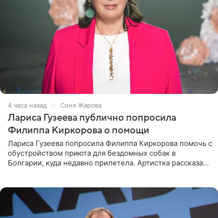
4 часа назад
Соня Жарова
Лариса Гузеева публично попросила
Филиппа Киркорова о помощи
Лариса Гузеева попросила Филиппа Киркорова помочь с
обустройством приюта для бездомных собак в
Болгарии, куда недавно прилетела. Артистка рассказала
о местных волонтерах, которые временно забирают
животных к