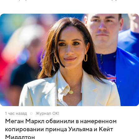
Кремлевском дворце, а вместе с ним на сцену выйдут
его друзья —
1 час назад
Журнал OK!
Меган Маркл обвинили в намеренном
копировании принца Уильяма и Кейт
Миддлтон