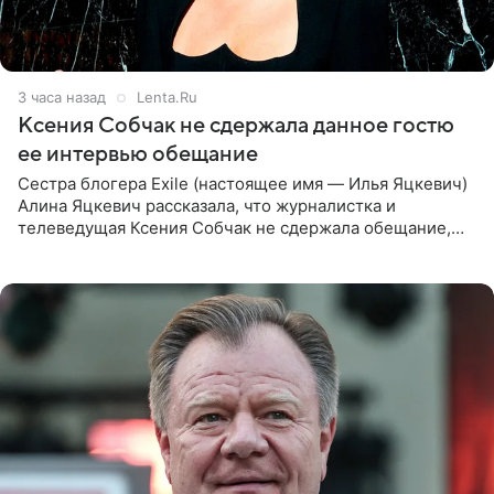
3 часа назад
Lenta.Ru
Ксения Собчак не сдержала данное гостю
ее интервью обещание
Сестра блогера Exile (настоящее имя — Илья Яцкевич)
Алина Яцкевич рассказала, что журналистка и
телеведущая Ксения Собчак не сдержала обещание,
которое дала ему во время интервью с ним. Об этом она
заявила в