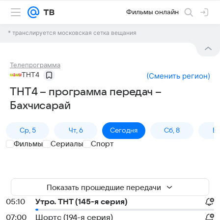
Фильмы онлайн
* транслируется московская сетка вещания
Телепрограмма
ТНТ4
(
Сменить регион
)
ТНТ4 – программа передач –
Бахчисарай
Ср, 5
Чт, 6
Сегодня
Сб, 8
Вс
Фильмы
Сериалы
Спорт
Показать прошедшие передачи
05:10
Утро. ТНТ (145-я серия)
07:00
Шортс (194-я серия)