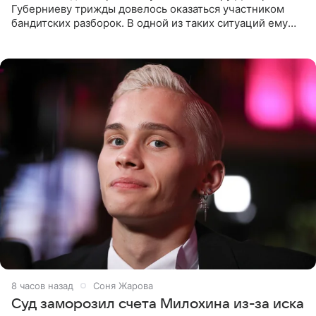
Губерниеву трижды довелось оказаться участником
бандитских разборок. В одной из таких ситуаций ему
выдали тяжелый предмет и приказали вступить в драку,
однако он
8 часов назад
Соня Жарова
Суд заморозил счета Милохина из-за иска