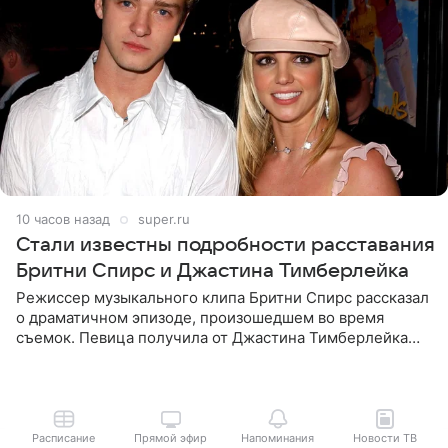
10 часов назад
super.ru
Стали известны подробности расставания
Бритни Спирс и Джастина Тимберлейка
Режиссер музыкального клипа Бритни Спирс рассказал
о драматичном эпизоде, произошедшем во время
съемок. Певица получила от Джастина Тимберлейка
сообщение о расставании прямо на площадке. По
словам постановщика,
Расписание
Прямой эфир
Напоминания
Новости ТВ