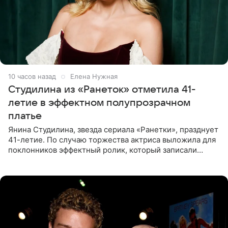
10 часов назад
Елена Нужная
Студилина из «Ранеток» отметила 41-
летие в эффектном полупрозрачном
платье
Янина Студилина, звезда сериала «Ранетки», празднует
41-летие. По случаю торжества актриса выложила для
поклонников эффектный ролик, который записали
прошлой ночью. В кадре артистка предстала в
вечернем