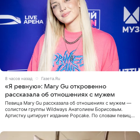
8 часов назад
Газета.Ru
«Я ревную»: Mary Gu откровенно
рассказала об отношениях с мужем
Певица Mary Gu рассказала об отношениях с мужем —
солистом группы Wildways Анатолием Борисовым.
Артистку цитирует издание Popcake. По словам певицы,
залог любви — это принять недостатки другого
человека. Также