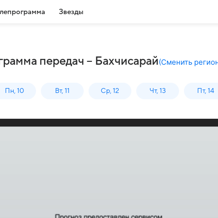
лепрограмма
Звезды
грамма передач – Бахчисарай
(
Сменить регио
Пн, 10
Вт, 11
Ср, 12
Чт, 13
Пт, 14