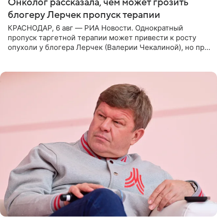
Онколог рассказала, чем может грозить
блогеру Лерчек пропуск терапии
КРАСНОДАР, 6 авг — РИА Новости. Однократный
пропуск таргетной терапии может привести к росту
опухоли у блогера Лерчек (Валерии Чекалиной), но при
оперативном возобновлении лечения ущерб здоровью
не критичен,