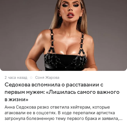
2 часа назад
Соня Жарова
Седокова вспомнила о расставании с
первым мужем: «Лишилась самого важного
в жизни»
Анна Седокова резко ответила хейтерам, которые
атаковали ее в соцсетях. В ходе перепалки артистка
затронула болезненную тему первого брака и заявила,
что чужие судьбы — не ее зона ответственности. От