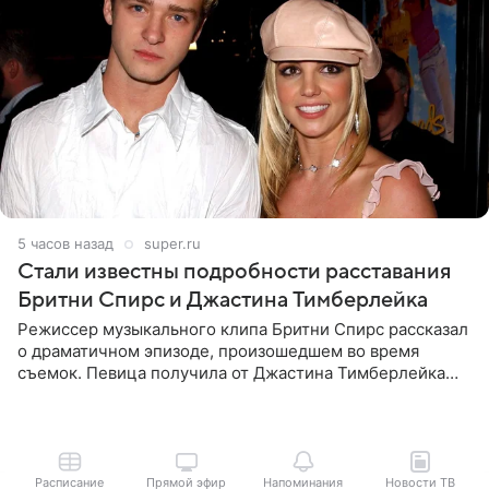
5 часов назад
super.ru
Стали известны подробности расставания
Бритни Спирс и Джастина Тимберлейка
Режиссер музыкального клипа Бритни Спирс рассказал
о драматичном эпизоде, произошедшем во время
съемок. Певица получила от Джастина Тимберлейка
сообщение о расставании прямо на площадке. По
словам постановщика,
Расписание
Прямой эфир
Напоминания
Новости ТВ