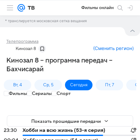
Фильмы онлайн
* транслируется московская сетка вещания
Телепрограмма
(
Сменить регион
)
Кинозал 8
Кинозал 8 – программа передач –
Бахчисарай
Вт, 4
Ср, 5
Сегодня
Пт, 7
Сб
Фильмы
Сериалы
Спорт
Показать прошедшие передачи
23:30
Хобби на всю жизнь (53-я серия)