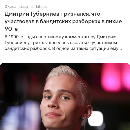
3 часа назад
Life.ru
Дмитрий Губерниев признался, что
участвовал в бандитских разборках в лихие
90-е
В 1990-е годы спортивному комментатору Дмитрию
Губерниеву трижды довелось оказаться участником
бандитских разборок. В одной из таких ситуаций ему
выдали тяжелый предмет и приказали вступить в драку,
однако он