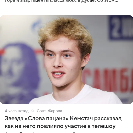
Горе и апартаменты класса люкс в Дубае. Об этом
сообщает Telegram-канал «Звездач» в рубрике «По
домам». По
4 часа назад
Соня Жарова
Звезда «Слова пацана» Кемстач рассказал,
как на него повлияло участие в телешоу