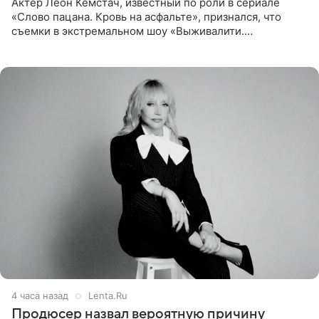
Актер Леон Кемстач, известный по роли в сериале
«Слово пацана. Кровь на асфальте», признался, что
съемки в экстремальном шоу «Выживалити.
Наследники» кардинально повлияли на его образ жизни.
Подробностями он
4 часа назад
Lenta.Ru
Продюсер назвал вероятную причину