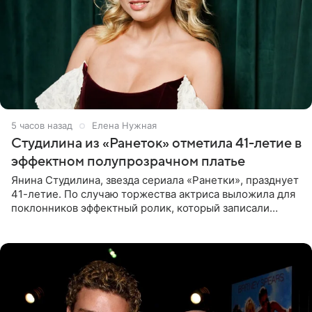
5 часов назад
Елена Нужная
Студилина из «Ранеток» отметила 41-летие в
эффектном полупрозрачном платье
Янина Студилина, звезда сериала «Ранетки», празднует
41-летие. По случаю торжества актриса выложила для
поклонников эффектный ролик, который записали
прошлой ночью. В кадре артистка предстала в
вечернем