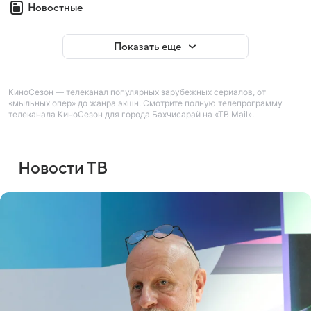
Новостные
Показать еще
КиноСезон — телеканал популярных зарубежных сериалов, от
«мыльных опер» до жанра экшн. Смотрите полную телепрограмму
телеканала КиноСезон для города Бахчисарай на «ТВ Mail».
Новости ТВ