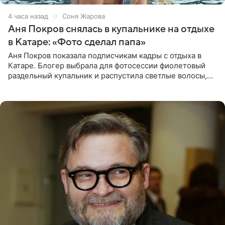
4 часа назад
Соня Жарова
Аня Покров снялась в купальнике на отдыхе
в Катаре: «Фото сделал папа»
Аня Покров показала подписчикам кадры с отдыха в
Катаре. Блогер выбрала для фотосессии фиолетовый
раздельный купальник и распустила светлые волосы,
уложив их мягкими волнами. На снимках она
запечатлена на фоне