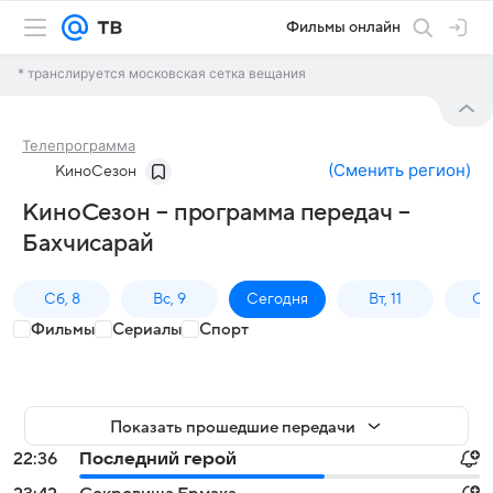
Фильмы онлайн
* транслируется московская сетка вещания
Телепрограмма
(
Сменить регион
)
КиноСезон
КиноСезон – программа передач –
Бахчисарай
Сб, 8
Вс, 9
Сегодня
Вт, 11
Ср,
Фильмы
Сериалы
Спорт
Показать прошедшие передачи
22:36
Последний герой