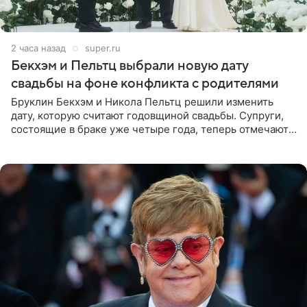
2 часа назад
super.ru
Бекхэм и Пельтц выбрали новую дату
свадьбы на фоне конфликта с родителями
Бруклин Бекхэм и Никола Пельтц решили изменить
дату, которую считают годовщиной свадьбы. Супруги,
состоящие в браке уже четыре года, теперь отмечают
не день своей роскошной свадьбы в апреле 2022-го, а
дату