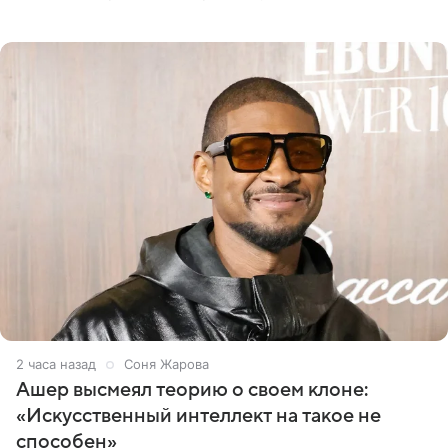
кинотеатра START, который совместно с VK Добром и
МАЕР запустил социальный
2 часа назад
Соня Жарова
Ашер высмеял теорию о своем клоне:
«Искусственный интеллект на такое не
способен»