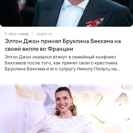
2 часа назад
super.ru
Элтон Джон принял Бруклина Бекхэма на
своей вилле во Франции
Элтон Джон оказался втянут в семейный конфликт
Бекхэмов после того, как принял своего крестника
Бруклина Бекхэма и его супругу Николу Пельтц на
своей вилле во Франции. Как сообщает
RadarOnline.com, встреча