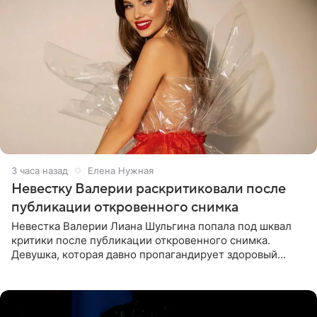
3 часа назад
Елена Нужная
Невестку Валерии раскритиковали после
публикации откровенного снимка
Невестка Валерии Лиана Шульгина попала под шквал
критики после публикации откровенного снимка.
Девушка, которая давно пропагандирует здоровый
образ жизни, выложила в личном блоге фото в ярко-
розовом