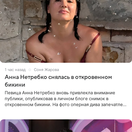
1 час назад
Соня Жарова
Анна Нетребко снялась в откровенном
бикини
Певица Анна Нетребко вновь привлекла внимание
публики, опубликовав в личном блоге снимок в
откровенном бикини. На фото оперная дива запечатлена
в термальном источнике. В подписи артистка сообщила
поклонникам,