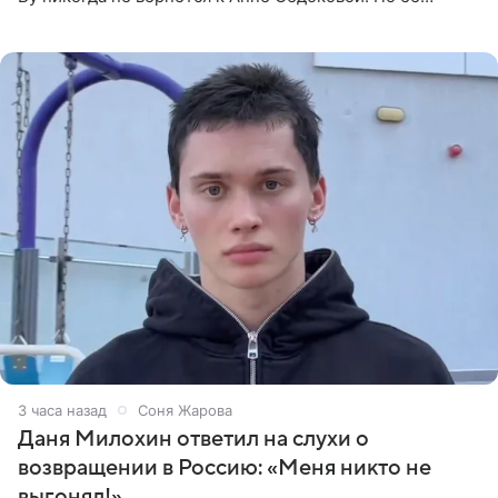
словам, животное ненавидит певицу. Гаврилова
ответила на
3 часа назад
Соня Жарова
Даня Милохин ответил на слухи о
возвращении в Россию: «Меня никто не
выгонял!»