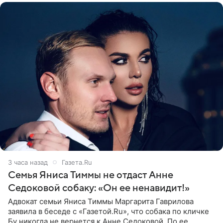
3 часа назад
Газета.Ru
Семья Яниса Тиммы не отдаст Анне
Седоковой собаку: «Он ее ненавидит!»
Адвокат семьи Яниса Тиммы Маргарита Гаврилова
заявила в беседе с «Газетой.Ru», что собака по кличке
Бу никогда не вернется к Анне Седоковой. По ее