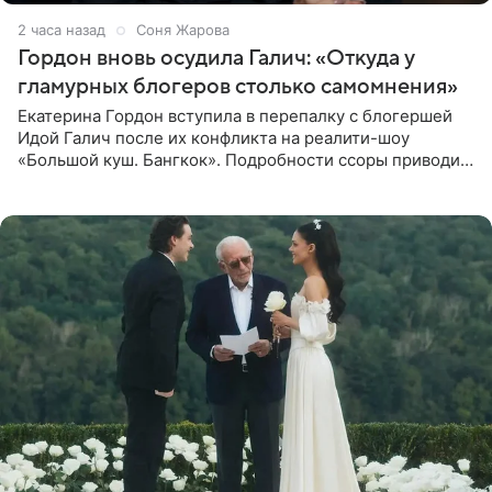
2 часа назад
Соня Жарова
Гордон вновь осудила Галич: «Откуда у
гламурных блогеров столько самомнения»
Екатерина Гордон вступила в перепалку с блогершей
Идой Галич после их конфликта на реалити-шоу
«Большой куш. Бангкок». Подробности ссоры приводит
«СтарХит». Гордон подчеркнула, что не намерена
прислушиваться к