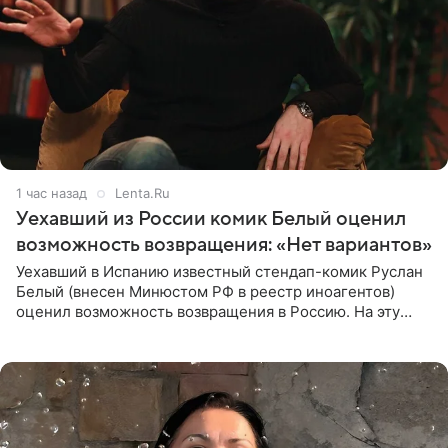
1 час назад
Lenta.Ru
Уехавший из России комик Белый оценил
возможность возвращения: «Нет вариантов»
Уехавший в Испанию известный стендап-комик Руслан
Белый (внесен Минюстом РФ в реестр иноагентов)
оценил возможность возвращения в Россию. На эту
тему юморист высказался в подкасте «От реки до
моря», выпуск