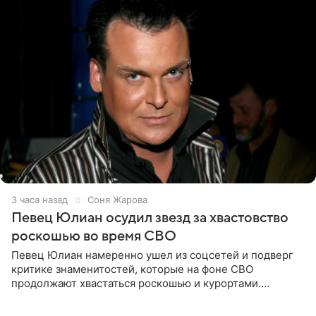
3 часа назад
Соня Жарова
Певец Юлиан осудил звезд за хвастовство
роскошью во время СВО
Певец Юлиан намеренно ушел из соцсетей и подверг
критике знаменитостей, которые на фоне СВО
продолжают хвастаться роскошью и курортами.
Заслуженный артист России признался, что устроил
себе настоящий «детокс» и