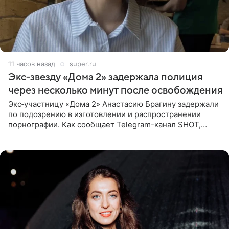
11 часов назад
super.ru
Экс‑звезду «Дома 2» задержала полиция
через несколько минут после освобождения
Экс‑участницу «Дома 2» Анастасию Брагину задержали
по подозрению в изготовлении и распространении
порнографии. Как сообщает Telegram-канал SHOT,
девушка может оказаться в СИЗО. Следствие
ходатайствует об