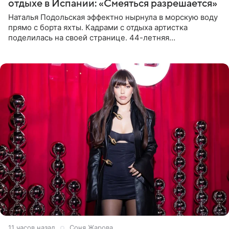
отдыхе в Испании: «Смеяться разрешается»
Наталья Подольская эффектно нырнула в морскую воду
прямо с борта яхты. Кадрами с отдыха артистка
поделилась на своей странице. 44-летняя
знаменитость предстала перед поклонниками в ярком
розовом купальнике с
11 часов назад
Соня Жарова