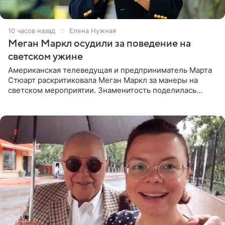
10 часов назад
Елена Нужная
Меган Маркл осудили за поведение на
светском ужине
Американская телеведущая и предприниматель Марта
Стюарт раскритиковала Меган Маркл за манеры на
светском мероприятии. Знаменитость поделилась
деталями личной встречи с герцогиней Сассекской,
пишет PageSix. По