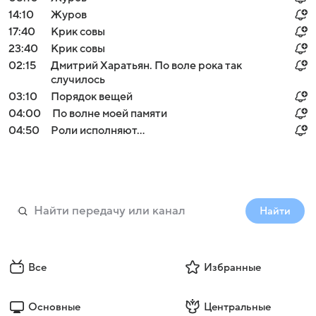
14:10
Журов
17:40
Крик совы
23:40
Крик совы
02:15
Дмитрий Харатьян. По воле рока так
случилось
03:10
Порядок вещей
04:00
По волне моей памяти
04:50
Роли исполняют...
Найти
Все
Избранные
Основные
Центральные