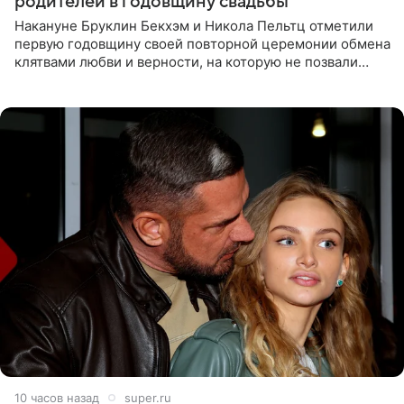
родителей в годовщину свадьбы
Накануне Бруклин Бекхэм и Никола Пельтц отметили
первую годовщину своей повторной церемонии обмена
клятвами любви и верности, на которую не позвали
никого из клана Бекхэм. По словам инсайдеров, пара
считает это
10 часов назад
super.ru