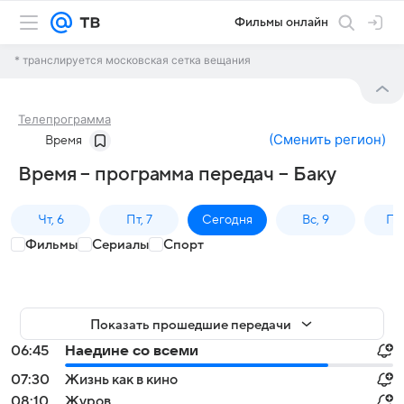
Фильмы онлайн
* транслируется московская сетка вещания
Телепрограмма
(
Сменить регион
)
Время
Время – программа передач – Баку
Чт, 6
Пт, 7
Сегодня
Вс, 9
Пн,
Фильмы
Сериалы
Спорт
Показать прошедшие передачи
06:45
Наедине со всеми
07:30
Жизнь как в кино
08:10
Журов