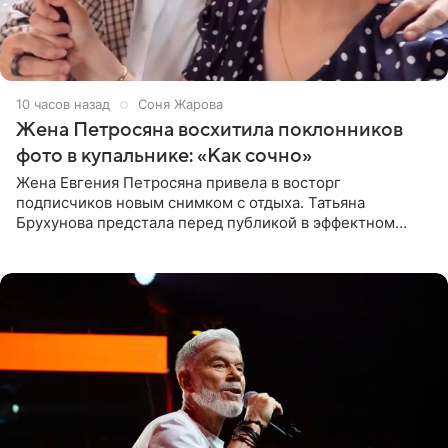
10 часов назад
Соня Жарова
Жена Петросяна восхитила поклонников
фото в купальнике: «Как сочно»
Жена Евгения Петросяна привела в восторг
подписчиков новым снимком с отдыха. Татьяна
Брухунова предстала перед публикой в эффектном
черно-сиреневом монокини, позируя прямо в бассейне.
«Ох, как сочно», «Татьяна,