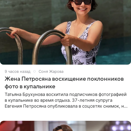
9 часов назад
Соня Жарова
Жена Петросяна восхищение поклонников
фото в купальнике
Татьяна Брухунова восхитила подписчиков фотографией
в купальнике во время отдыха. 37-летняя супруга
Евгения Петросяна опубликовала в соцсетях снимок, на
котором позирует у бассейна в белоснежном монокини
с