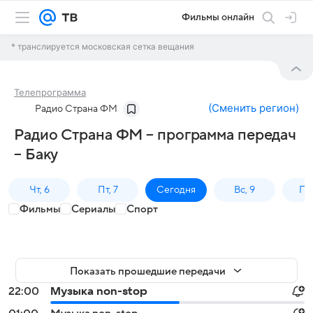
Фильмы онлайн
* транслируется московская сетка вещания
Телепрограмма
(
Сменить регион
)
Радио Страна ФМ
Радио Страна ФМ – программа передач
– Баку
Чт, 6
Пт, 7
Сегодня
Вс, 9
Пн,
Фильмы
Сериалы
Спорт
Показать прошедшие передачи
22:00
Музыка non-stop