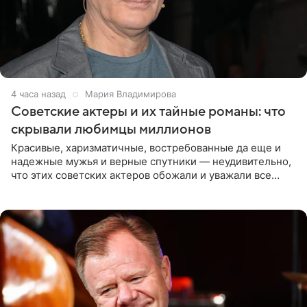
4 часа назад
Мария Владимирова
Советские актеры и их тайные романы: что
скрывали любимцы миллионов
Красивые, харизматичные, востребованные да еще и
надежные мужья и верные спутники — неудивительно,
что этих советских актеров обожали и уважали все
женщины большой страны, и наверняка не раз ставили
их в