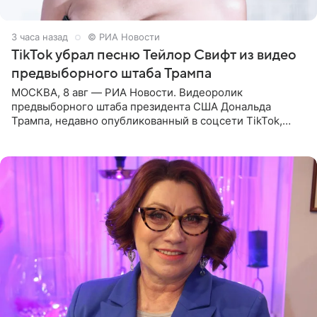
3 часа назад
© РИА Новости
TikTok убрал песню Тейлор Свифт из видео
предвыборного штаба Трампа
МОСКВА, 8 авг — РИА Новости. Видеоролик
предвыборного штаба президента США Дональда
Трампа, недавно опубликованный в соцсети TikTok,
остался без звуковой дорожки в виде песни August
(«Август») американской