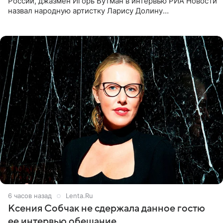
России, джазмен Игорь Бутман в интервью РИА Новости
назвал народную артистку Ларису Долину
великолепной певицей и рассказал о желании сделать с
ней новую совместную
6 часов назад
Lenta.Ru
Ксения Собчак не сдержала данное гостю
ее интервью обещание