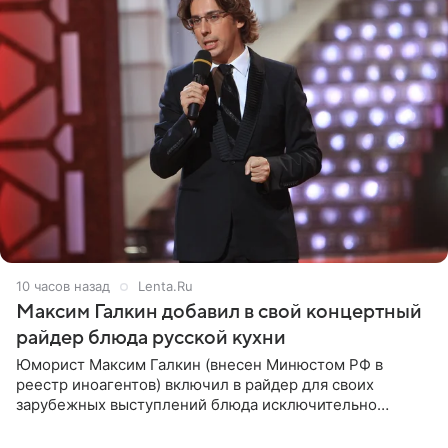
10 часов назад
Lenta.Ru
Максим Галкин добавил в свой концертный
райдер блюда русской кухни
Юморист Максим Галкин (внесен Минюстом РФ в
реестр иноагентов) включил в райдер для своих
зарубежных выступлений блюда исключительно
русской кухни. Об этом сообщает РИА Новости.
Согласно документу, в гримерную