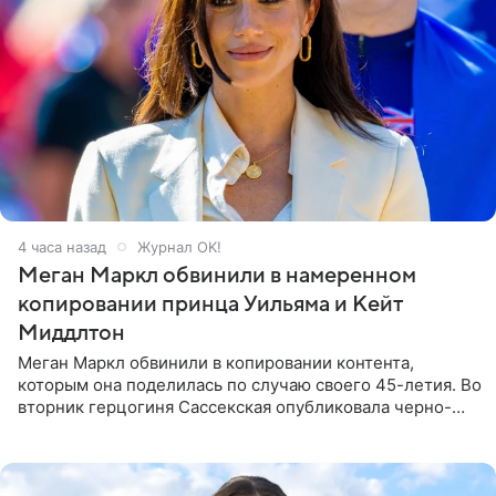
4 часа назад
Журнал OK!
Меган Маркл обвинили в намеренном
копировании принца Уильяма и Кейт
Миддлтон
Меган Маркл обвинили в копировании контента,
которым она поделилась по случаю своего 45-летия. Во
вторник герцогиня Сассекская опубликовала черно-
белую фотографию, на которой она прыгает в бассейн с
воздушными