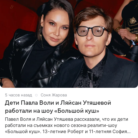
5 часов назад
Соня Жарова
Дети Павла Воли и Ляйсан Утяшевой
работали на шоу «Большой куш»
Павел Воля и Ляйсан Утяшева рассказали, что их дети
работали на съемках нового сезона реалити-шоу
«Большой куш». 13-летние Роберт и 11-летняя София
отправились вместе с родителями в Таиланд и успели