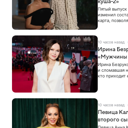
куша-2»
Пятый выпуск 
изменил соста
карта, позвол
местами.
10 часов назад
Ирина Безр
«Мужчины б
Ирина Безрук
и сломавшая н
кто приходит 
10 часов назад
Певица Кал
второго сы
Певица Анна 