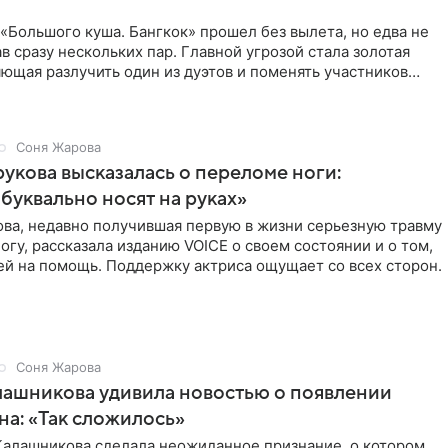
«Большого куша. Бангкок» прошел без вылета, но едва не
в сразу нескольких пар. Главной угрозой стала золотая
яющая разлучить один из дуэтов и поменять участников
Соня Жарова
укова высказалась о переломе ноги:
уквально носят на руках»
ова, недавно получившая первую в жизни серьезную травму
огу, рассказала изданию VOICE о своем состоянии и о том,
ей на помощь. Поддержку актриса ощущает со всех сторон.
Соня Жарова
ашникова удивила новостью о появлении
на: «Так сложилось»
Калашникова сделала неожиданное признание, о котором