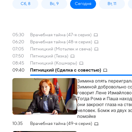
Сб, 8
Вс, 9
Сегодня
Вт, 11
05:30
Врачебная тайна (47-я серия)
06:20
Врачебная тайна (48-я серия)
07:05
Пятницкий (Мотылек и свеча)
07:50
Пятницкий (Тезка)
08:45
Пятницкий (Кошмары)
09:40
Пятницкий (Сделка с совестью)
Зимина опять переиграла
Зиминой добровольно соз
говорит Лене Измайловой
Тогда Рома и Паша наход
они закроют глаза на ст
человек. Бомж из двух з
помойке
10:35
Врачебная тайна (49-я серия)