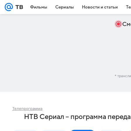
Фильмы
Сериалы
Новости и статьи
Те
См
* трансл
Телепрограмма
НТВ Сериал – программа переда