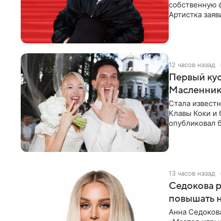
собственную ф
Артистка зая
огромна. При
12 часов назад
Первый кус
Масленнико
Стала известн
Клавы Коки и
опубликовал б
(принадлежит
13 часов назад
Седокова р
повышать н
Анна Седоков