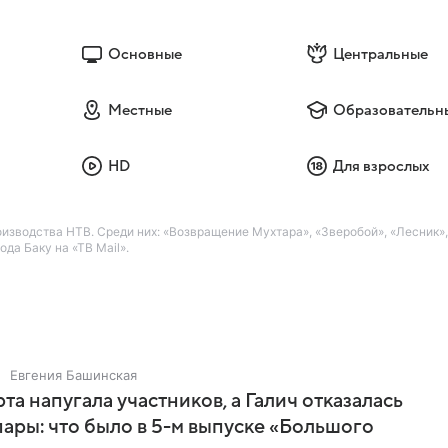
Основные
Центральные
Местные
Образовательн
HD
Для взрослых
водства НТВ. Среди них: «Возвращение Мухтара», «Зверобой», «Лесник», «
а Баку на «ТВ Mail».
Евгения Башинская
та напугала участников, а Галич отказалась
пары: что было в 5-м выпуске «Большого