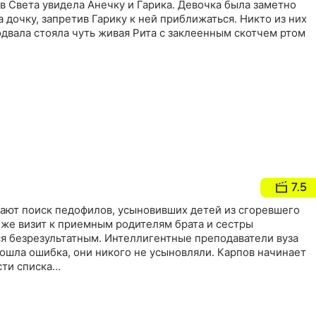
в Света увидела Анечку и Гарика. Девочка была заметно
а дочку, запретив Гарику к ней приближаться. Никто из них
подвала стояла чуть живая Рита с заклеенным скотчем ртом
7.5
нают поиск педофилов, усыновивших детей из сгоревшего
 же визит к приемным родителям брата и сестры
я безрезультатным. Интеллигентные преподаватели вуза
ошла ошибка, они никого не усыновляли. Карпов начинает
сти списка…