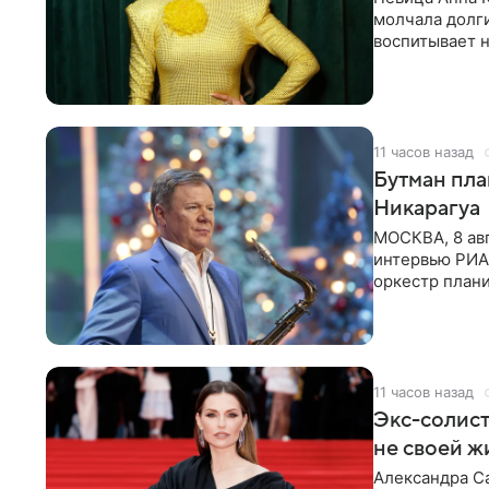
молчала долги
воспитывает н
мечтала, что
11 часов назад
Бутман пла
Никарагуа
МОСКВА, 8 ав
интервью РИА 
оркестр плани
и Никарагуа.
11 часов назад
Экс-солист
не своей 
Александра Са