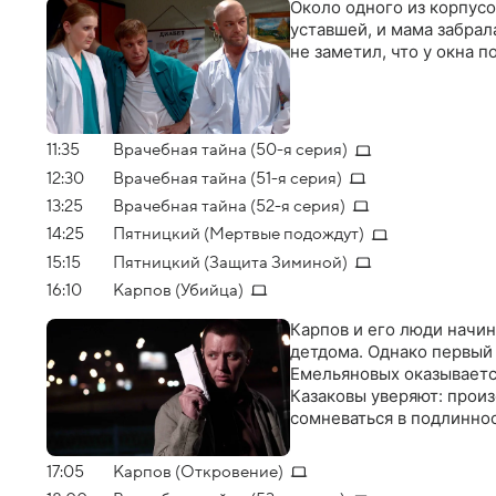
Около одного из корпусо
уставшей, и мама забрал
не заметил, что у окна 
11:35
Врачебная тайна (50-я серия)
12:30
Врачебная тайна (51-я серия)
13:25
Врачебная тайна (52-я серия)
14:25
Пятницкий (Мертвые подождут)
15:15
Пятницкий (Защита Зиминой)
16:10
Карпов (Убийца)
Карпов и его люди начи
детдома. Однако первый
Емельяновых оказываетс
Казаковы уверяют: произ
сомневаться в подлинно
17:05
Карпов (Откровение)