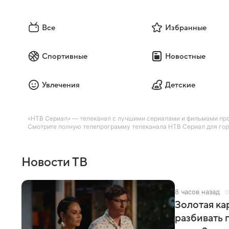
Все
Избранные
Спортивные
Новостные
Увлечения
Детские
«НТВ Сериал» — телеканал с лучшими сериалами и фильмами произ
Смотрите полную телепрограмму телеканала НТВ Сериал для город
Новости ТВ
8 часов назад
Золотая кар
разбивать 