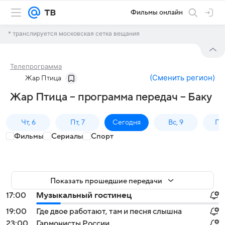
Фильмы онлайн
* транслируется московская сетка вещания
Телепрограмма
(
Сменить регион
)
Жар Птица
Жар Птица – программа передач – Баку
Чт, 6
Пт, 7
Сегодня
Вс, 9
Пн,
Фильмы
Сериалы
Спорт
Показать прошедшие передачи
17:00
Музыкальный гостинец
19:00
Где двое работают, там и песня слышна
23:00
Гармонисты России