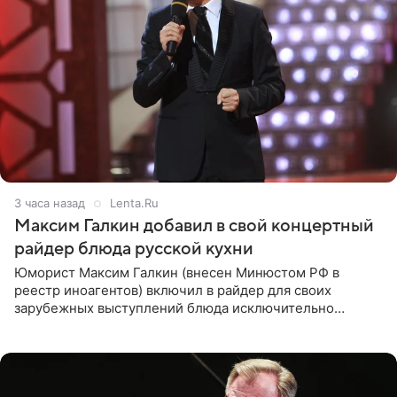
3 часа назад
Lenta.Ru
Максим Галкин добавил в свой концертный
райдер блюда русской кухни
Юморист Максим Галкин (внесен Минюстом РФ в
реестр иноагентов) включил в райдер для своих
зарубежных выступлений блюда исключительно
русской кухни. Об этом сообщает РИА Новости.
Согласно документу, в гримерную