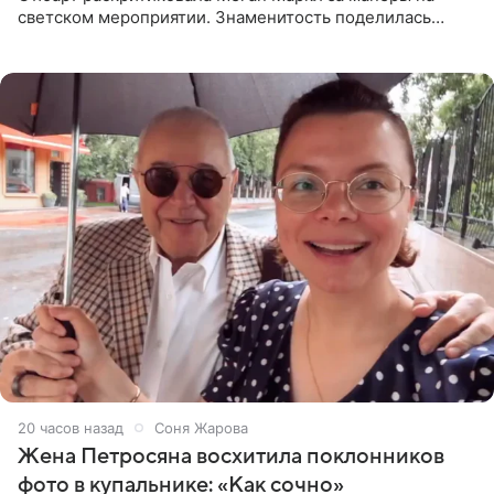
светском мероприятии. Знаменитость поделилась
деталями личной встречи с герцогиней Сассекской,
пишет PageSix. По
20 часов назад
Соня Жарова
Жена Петросяна восхитила поклонников
фото в купальнике: «Как сочно»