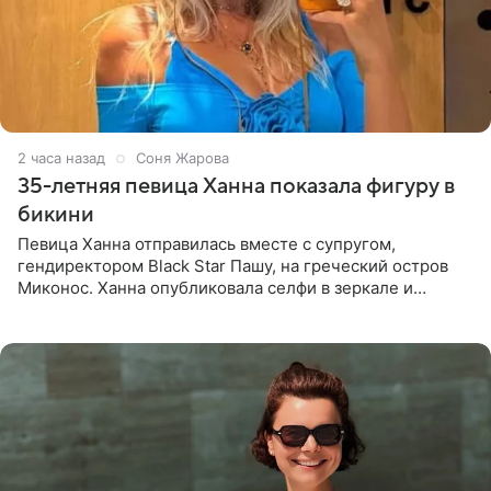
2 часа назад
Соня Жарова
35-летняя певица Ханна показала фигуру в
бикини
Певица Ханна отправилась вместе с супругом,
гендиректором Black Star Пашу, на греческий остров
Миконос. Ханна опубликовала селфи в зеркале и
призналась, что сейчас особенно довольна собой. По
словам певицы, она