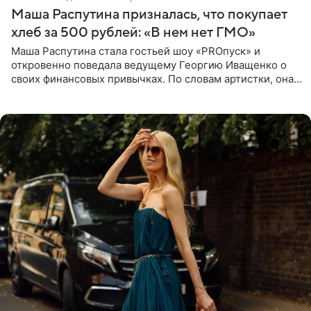
Маша Распутина призналась, что покупает
хлеб за 500 рублей: «В нем нет ГМО»
Маша Распутина стала гостьей шоу «PROпуск» и
откровенно поведала ведущему Георгию Иващенко о
своих финансовых привычках. По словам артистки, она
давно перестала следить за тратами и может позволить
себе жить,