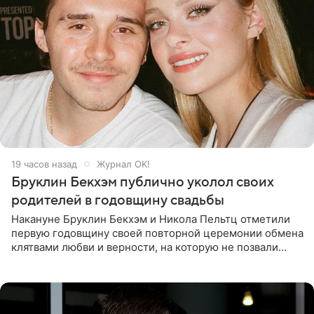
19 часов назад
Журнал OK!
Бруклин Бекхэм публично уколол своих
родителей в годовщину свадьбы
Накануне Бруклин Бекхэм и Никола Пельтц отметили
первую годовщину своей повторной церемонии обмена
клятвами любви и верности, на которую не позвали
никого из клана Бекхэм. По словам инсайдеров, пара
считает это