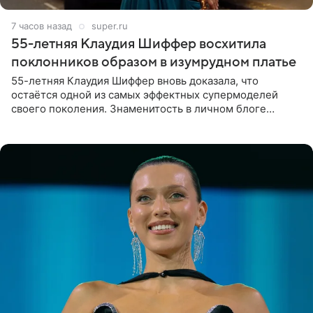
7 часов назад
super.ru
55-летняя Клаудия Шиффер восхитила
поклонников образом в изумрудном платье
55-летняя Клаудия Шиффер вновь доказала, что
остаётся одной из самых эффектных супермоделей
своего поколения. Знаменитость в личном блоге
поделилась фотографиями с недавней свадьбы, где
появилась в роли гостьи,