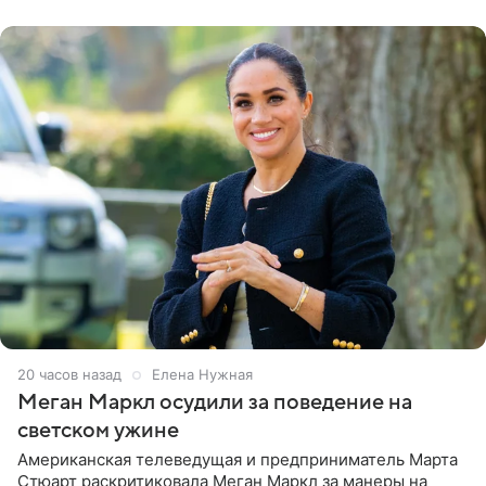
центра СК в личном блоге. В
20 часов назад
Елена Нужная
Меган Маркл осудили за поведение на
светском ужине
Американская телеведущая и предприниматель Марта
Стюарт раскритиковала Меган Маркл за манеры на