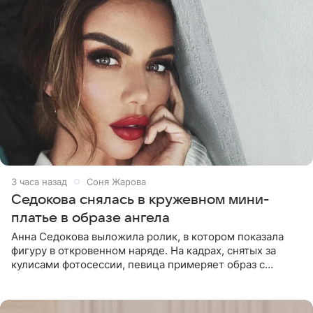
3 часа назад
Соня Жарова
Седокова снялась в кружевном мини-
платье в образе ангела
Анна Седокова выложила ролик, в котором показала
фигуру в откровенном наряде. На кадрах, снятых за
кулисами фотосессии, певица примеряет образ с
ангельскими крыльями за спиной. Главным акцентом
наряда стало