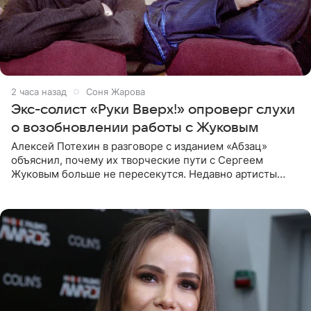
2 часа назад
Соня Жарова
Экс-солист «Руки Вверх!» опроверг слухи
о возобновлении работы с Жуковым
Алексей Потехин в разговоре с изданием «Абзац»
объяснил, почему их творческие пути с Сергеем
Жуковым больше не пересекутся. Недавно артисты
воссоединились на большом концерте «30 нам уже!»,
который прошел в