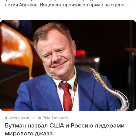
летия Абакана. Инцидент произошел прямо на сцене,
подробности сообщает «Абзац». Толпа поклонников
навалилась на
4 часа назад
© РИА Новости
Бутман назвал США и Россию лидерами
мирового джаза