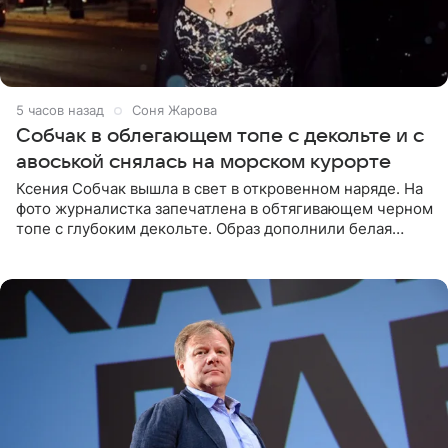
5 часов назад
Соня Жарова
Собчак в облегающем топе с декольте и с
авоськой снялась на морском курорте
Ксения Собчак вышла в свет в откровенном наряде. На
фото журналистка запечатлена в обтягивающем черном
топе с глубоким декольте. Образ дополнили белая
юбка-миди, вьетнамки на платформе и соломенная
шляпа.