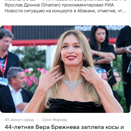
Ярослав Дронов (Shaman) прокомментировал РИА
Новости ситуацию на концерте в Абакане, отметив, что
во время исполнения песни «Братья-славяне» он
обменивался
45 минут назад
Соня Жарова
44-летняя Вера Брежнева заплела косы и