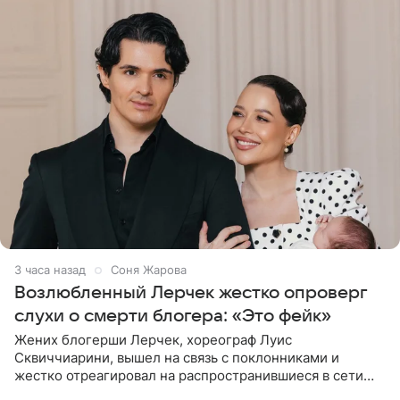
3 часа назад
Соня Жарова
Возлюбленный Лерчек жестко опроверг
слухи о смерти блогера: «Это фейк»
Жених блогерши Лерчек, хореограф Луис
Сквиччиарини, вышел на связь с поклонниками и
жестко отреагировал на распространившиеся в сети
слухи о смерти Валерии Чекалиной. «Это фейк! Я в