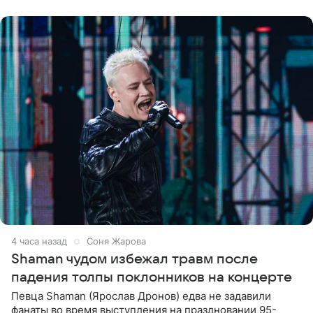
шоке, что такие люди
4 часа назад
Соня Жарова
Shaman чудом избежал травм после
падения толпы поклонников на концерте
Певца Shaman (Ярослав Дронов) едва не задавили
фанаты во время выступления на праздновании 95-