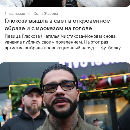
1 час назад
Соня Жарова
Глюкоза вышла в свет в откровенном
образе и с ирокезом на голове
Певица Глюкоза (Наталья Чистякова-Ионова) снова
удивила публику своим появлением. На этот раз
артистка выбрала провокационный наряд — футболку с
принтом, имитирующим полуобнаженную грудь. Свой
образ Глюкоза