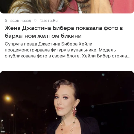
5 часов назад
Газета.Ru
Жена Джастина Бибера показала фото в
бархатном желтом бикини
Супруга певца Джастина Бибера Хейли
продемонстрирвала фигуру в купальнике. Модель
опубликовала фото в своем блоге. Хейли Бибер стояла
перед зеркалом в желтом крошечном бархатном
бикини, которое дополнила