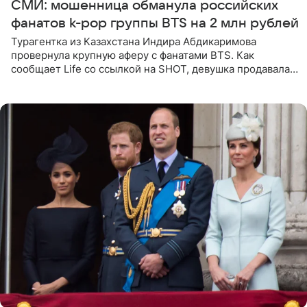
СМИ: мошенница обманула российских
фанатов k-pop группы BTS на 2 млн рублей
Турагентка из Казахстана Индира Абдикаримова
провернула крупную аферу с фанатами BTS. Как
сообщает Life со ссылкой на SHOT, девушка продавала
поддельные туры на концерт группы в Пусане. По
данным издания,