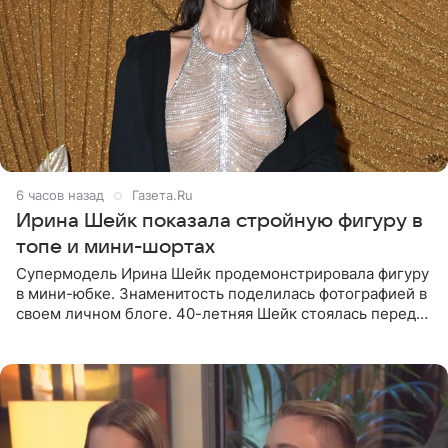
6 часов назад
Газета.Ru
Ирина Шейк показала стройную фигуру в
топе и мини-шортах
Супермодель Ирина Шейк продемонстрировала фигуру
в мини-юбке. Знаменитость поделилась фотографией в
своем личном блоге. 40-летняя Шейк стоялась перед
зеркалом в черном топе с кружевом, который
дополнила