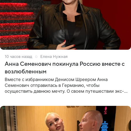
10 часов назад
Елена Нужная
Анна Семенович покинула Россию вместе с
возлюбленным
Вместе с избранником Денисом Шреером Анна
Семенович отправилась в Германию, чтобы
осуществить давнюю мечту. О своем путешествии экс-
солистка «Блестящих» рассказала поклонникам на
личной странице в социальной