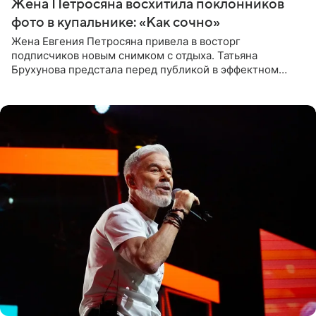
Жена Петросяна восхитила поклонников
фото в купальнике: «Как сочно»
Жена Евгения Петросяна привела в восторг
подписчиков новым снимком с отдыха. Татьяна
Брухунова предстала перед публикой в эффектном
черно-сиреневом монокини, позируя прямо в бассейне.
«Ох, как сочно», «Татьяна,