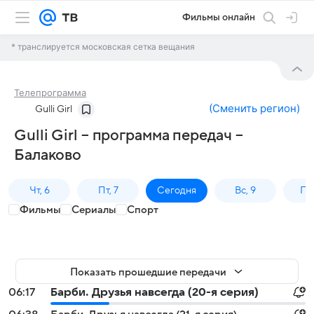
Фильмы онлайн
* транслируется московская сетка вещания
Телепрограмма
(
Сменить регион
)
Gulli Girl
Gulli Girl – программа передач –
Балаково
Чт, 6
Пт, 7
Сегодня
Вс, 9
Пн,
Фильмы
Сериалы
Спорт
Показать прошедшие передачи
06:17
Барби. Друзья навсегда (20-я серия)