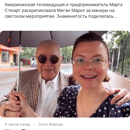
Американская телеведущая и предприниматель Марта
Стюарт раскритиковала Меган Маркл за манеры на
светском мероприятии. Знаменитость поделилась
деталями личной встречи с герцогиней Сассекской,
пишет PageSix. По
9 часов назад
Соня Жарова