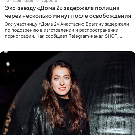
10 часов назад
super.ru
Экс‑звезду «Дома 2» задержала полиция
через несколько минут после освобождения
Экс‑участницу «Дома 2» Анастасию Брагину задержали
по подозрению в изготовлении и распространении
порнографии. Как сообщает Telegram-канал SHOT,
девушка может оказаться в СИЗО. Следствие
ходатайствует об