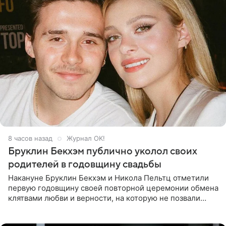
8 часов назад
Журнал OK!
Бруклин Бекхэм публично уколол своих
родителей в годовщину свадьбы
Накануне Бруклин Бекхэм и Никола Пельтц отметили
первую годовщину своей повторной церемонии обмена
клятвами любви и верности, на которую не позвали
никого из клана Бекхэм. По словам инсайдеров, пара
считает это