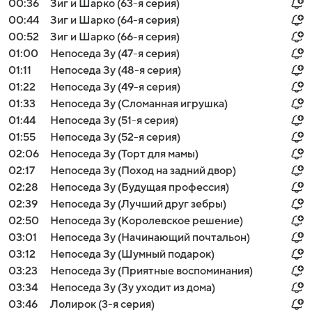
00:36
Зиг и Шарко (63-я серия)
00:44
Зиг и Шарко (64-я серия)
00:52
Зиг и Шарко (66-я серия)
01:00
Непоседа Зу (47-я серия)
01:11
Непоседа Зу (48-я серия)
01:22
Непоседа Зу (49-я серия)
01:33
Непоседа Зу (Сломанная игрушка)
01:44
Непоседа Зу (51-я серия)
01:55
Непоседа Зу (52-я серия)
02:06
Непоседа Зу (Торт для мамы)
02:17
Непоседа Зу (Поход на задний двор)
02:28
Непоседа Зу (Будущая профессия)
02:39
Непоседа Зу (Лучший друг зебры)
02:50
Непоседа Зу (Королевское решение)
03:01
Непоседа Зу (Начинающий почтальон)
03:12
Непоседа Зу (Шумный подарок)
03:23
Непоседа Зу (Приятные воспоминания)
03:34
Непоседа Зу (Зу уходит из дома)
03:46
Лолирок (3-я серия)