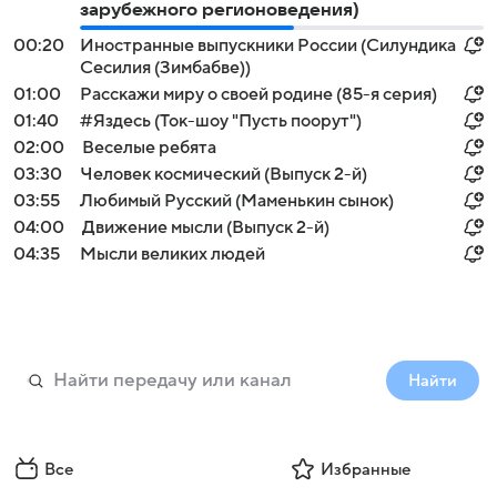
зарубежного регионоведения)
00:20
Иностранные выпускники России (Силундика
Сесилия (Зимбабве))
01:00
Расскажи миру о своей родине (85-я серия)
01:40
#Яздесь (Ток-шоу "Пусть поорут")
02:00
Веселые ребята
03:30
Человек космический (Выпуск 2-й)
03:55
Любимый Русский (Маменькин сынок)
04:00
Движение мысли (Выпуск 2-й)
04:35
Мысли великих людей
Найти
Все
Избранные