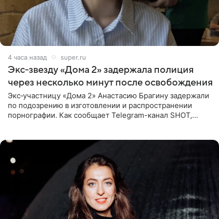
4 часа назад
super.ru
Экс‑звезду «Дома 2» задержала полиция
через несколько минут после освобождения
Экс‑участницу «Дома 2» Анастасию Брагину задержали
по подозрению в изготовлении и распространении
порнографии. Как сообщает Telegram-канал SHOT,
девушка может оказаться в СИЗО. Следствие
ходатайствует об