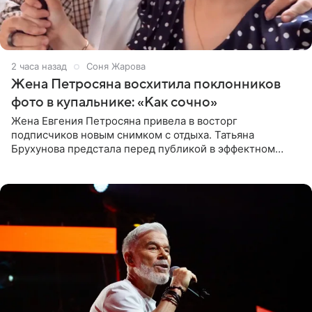
2 часа назад
Соня Жарова
Жена Петросяна восхитила поклонников
фото в купальнике: «Как сочно»
Жена Евгения Петросяна привела в восторг
подписчиков новым снимком с отдыха. Татьяна
Брухунова предстала перед публикой в эффектном
черно-сиреневом монокини, позируя прямо в бассейне.
«Ох, как сочно», «Татьяна,