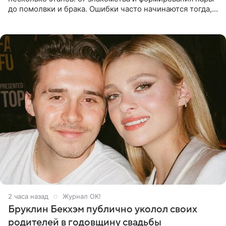
до помолвки и брака. Ошибки часто начинаются тогда,
когда один из партнеров требует от другого слишком
многого,
2 часа назад
Журнал OK!
Бруклин Бекхэм публично уколол своих
родителей в годовщину свадьбы