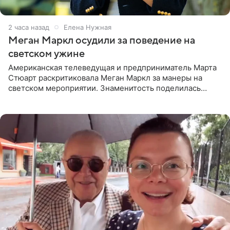
2 часа назад
Елена Нужная
Меган Маркл осудили за поведение на
светском ужине
Американская телеведущая и предприниматель Марта
Стюарт раскритиковала Меган Маркл за манеры на
светском мероприятии. Знаменитость поделилась
деталями личной встречи с герцогиней Сассекской,
пишет PageSix. По