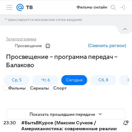
Фильмы онлайн
* транслируется московская сетка вещания
Телепрограмма
(
Сменить регион
)
Просвещение
Просвещение – программа передач –
Балаково
Ср, 5
Чт, 6
Сегодня
Сб, 8
Вс
Фильмы
Сериалы
Спорт
Показать прошедшие передачи
23:30
#БытьВКурсе (Максим Сучков /
Американистика: современные реалии