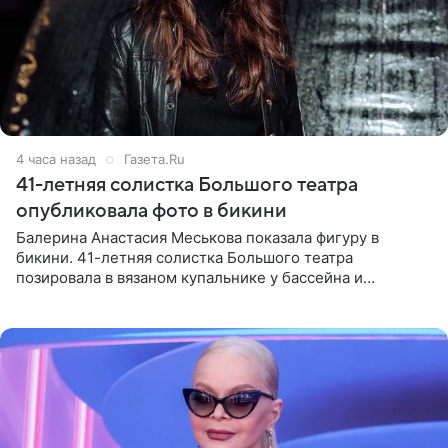
4 часа назад
Газета.Ru
41-летняя солистка Большого театра
опубликовала фото в бикини
Балерина Анастасия Меськова показала фигуру в
бикини. 41-летняя солистка Большого театра
позировала в вязаном купальнике у бассейна и
опубликовала фото в личном блоге. Артистка
поделилась кадрами с отдыха за