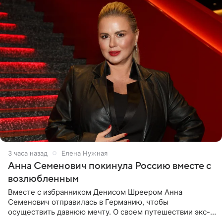
3 часа назад
Елена Нужная
Анна Семенович покинула Россию вместе с
возлюбленным
Вместе с избранником Денисом Шреером Анна
Семенович отправилась в Германию, чтобы
осуществить давнюю мечту. О своем путешествии экс-
солистка «Блестящих» рассказала поклонникам на