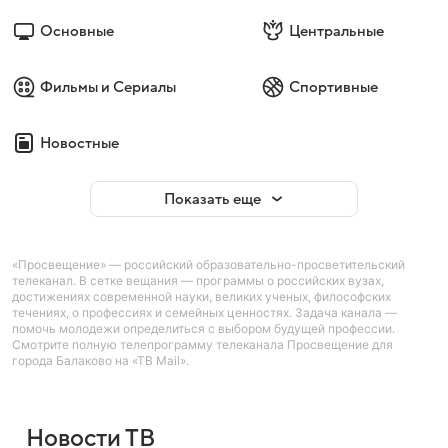
Основные
Центральные
Фильмы и Сериалы
Спортивные
Новостные
Показать еще
«Просвещение» — российский образовательно-просветительский
телеканал. В сетке вещания — программы о российских вузах,
достижениях современной науки, великих ученых, философских
течениях, о профессиях и семейных ценностях. Задача канала —
помочь молодежи определиться с выбором будущей профессии.
Смотрите полную телепрограмму телеканала Просвещение для
города Балаково на «ТВ Mail».
Новости ТВ