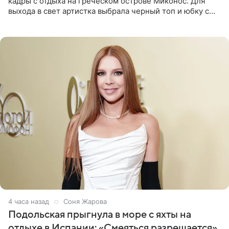
кадры с отдыха на греческом острове Миконос. Для
выхода в свет артистка выбрала черный топ и юбку с
высоким разрезом. Дополнили образ босоножки в тон,
серьги с
4 часа назад
Соня Жарова
Подольская прыгнула в море с яхты на
отдыхе в Испании: «Смеяться разрешается»