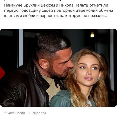
Накануне Бруклин Бекхэм и Никола Пельтц отметили
первую годовщину своей повторной церемонии обмена
клятвами любви и верности, на которую не позвали
никого из клана Бекхэм. По словам инсайдеров, пара
считает это
2 часа назад
super.ru