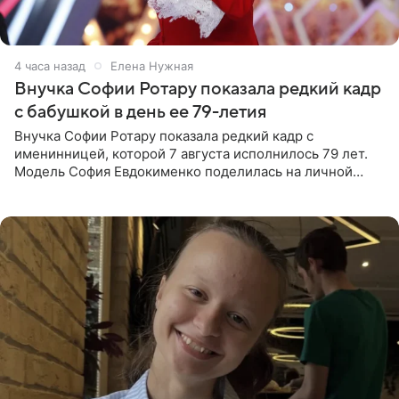
4 часа назад
Елена Нужная
Внучка Софии Ротару показала редкий кадр
с бабушкой в день ее 79-летия
Внучка Софии Ротару показала редкий кадр с
именинницей, которой 7 августа исполнилось 79 лет.
Модель София Евдокименко поделилась на личной
странице в социальной сети фотографией знаменитой
бабушки. На снимке