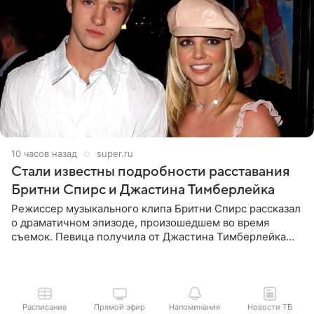
10 часов назад
super.ru
Стали известны подробности расставания
Бритни Спирс и Джастина Тимберлейка
Режиссер музыкального клипа Бритни Спирс рассказал
о драматичном эпизоде, произошедшем во время
съемок. Певица получила от Джастина Тимберлейка
сообщение о расставании прямо на площадке. По
словам постановщика,
Расписание
Прямой эфир
Напоминания
Новости ТВ