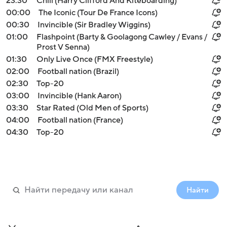
23:30
Chill (Harry Clifford And Kiteboarding)
00:00
The Iconic (Tour De France Icons)
00:30
Invincible (Sir Bradley Wiggins)
01:00
Flashpoint (Barty & Goolagong Cawley / Evans /
Prost V Senna)
01:30
Only Live Once (FMX Freestyle)
02:00
Football nation (Brazil)
02:30
Top-20
03:00
Invincible (Hank Aaron)
03:30
Star Rated (Old Men of Sports)
04:00
Football nation (France)
04:30
Top-20
Найти