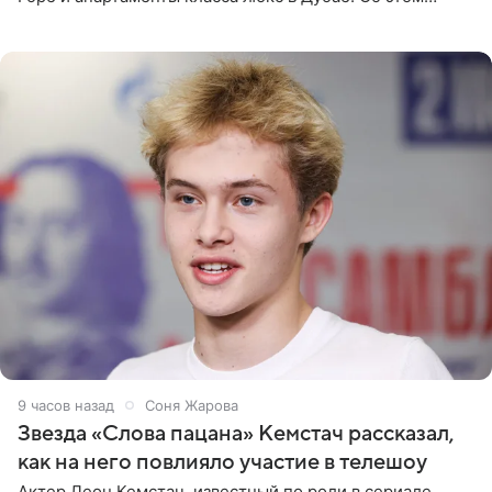
сообщает Telegram-канал «Звездач» в рубрике «По
домам». По
9 часов назад
Соня Жарова
Звезда «Слова пацана» Кемстач рассказал,
как на него повлияло участие в телешоу
Актер Леон Кемстач, известный по роли в сериале