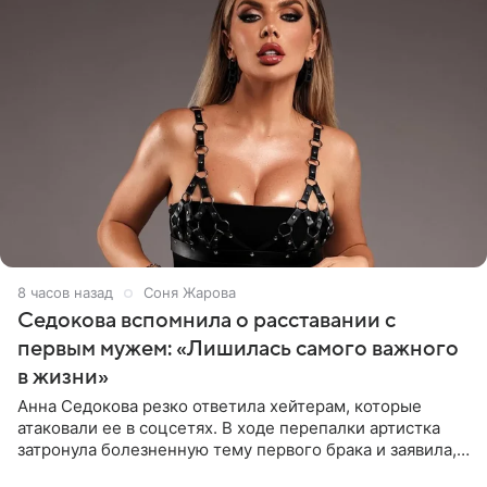
8 часов назад
Соня Жарова
Седокова вспомнила о расставании с
первым мужем: «Лишилась самого важного
в жизни»
Анна Седокова резко ответила хейтерам, которые
атаковали ее в соцсетях. В ходе перепалки артистка
затронула болезненную тему первого брака и заявила,
что чужие судьбы — не ее зона ответственности. От