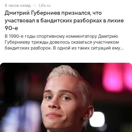
8 часов назад
Life.ru
Дмитрий Губерниев признался, что
участвовал в бандитских разборках в лихие
90-е
В 1990-е годы спортивному комментатору Дмитрию
Губерниеву трижды довелось оказаться участником
бандитских разборок. В одной из таких ситуаций ему
выдали тяжелый предмет и приказали вступить в драку,
однако он