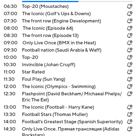
06:30
Top-20 (Moustaches)
07:00
The Iconic (Golf's Ups & Downs)
07:30
The front row (Engine Development)
08:00
The Iconic (Episode 64)
08:30
The front row (Episode 13)
09:00
Only Live Once (BMX in the Heat)
09:30
Football nation (Saudi Arabia & Waff)
10:00
Top-20
10:30
Invincible (Johan Cruyff)
11:00
Star Rated
11:30
Foul Play (Sun Yang)
12:00
The Iconic (Olympics - Swimming)
12:30
Flashpoint (David Beckham/ Michaeal Phelps/
Eric The Eel)
13:00
The Iconic (Football - Harry Kane)
13:30
Football Stars (Thomas Muller)
14:00
Football's Greatest Stage (Spanish Superiority)
14:30
Only Live Once. Прямая трансляция (Adidas
Rockstars)