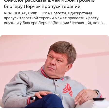
Онколог рассказала, чем может грозить
блогеру Лерчек пропуск терапии
КРАСНОДАР, 6 авг — РИА Новости. Однократный
пропуск таргетной терапии может привести к росту
опухоли у блогера Лерчек (Валерии Чекалиной), но при
оперативном возобновлении лечения ущерб здоровью
не критичен,