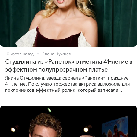
10 часов назад
Елена Нужная
Студилина из «Ранеток» отметила 41-летие в
эффектном полупрозрачном платье
Янина Студилина, звезда сериала «Ранетки», празднует
41-летие. По случаю торжества актриса выложила для
поклонников эффектный ролик, который записали
прошлой ночью. В кадре артистка предстала в
вечернем