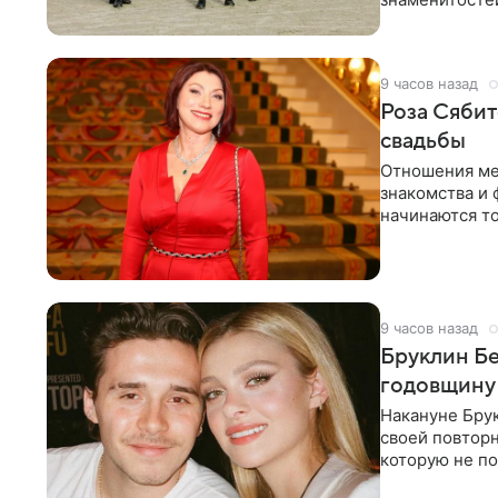
несколько дне
9 часов назад
Роза Сябит
свадьбы
Отношения ме
знакомства и 
начинаются то
многого,
9 часов назад
Бруклин Бе
годовщину
Накануне Бру
своей повтор
которую не по
считает это