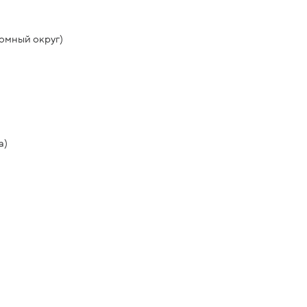
омный округ)
а)