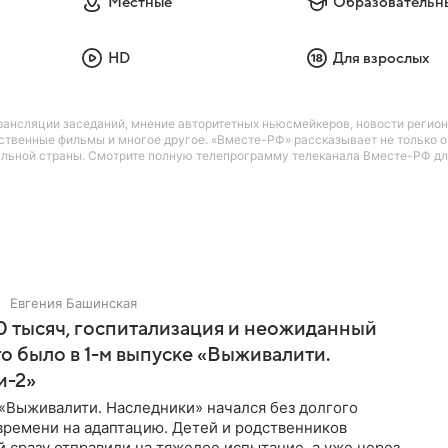
Местные
Образовательн
HD
Для взрослых
ансляции заседаний, мнение авторитетных ньюсмейкеров, новости регио
твенные фильмы и многое другое. «Вместе-РФ» рассказывает не только о з
льной страны. Смотрите полную телепрограмму телеканала Вместе-РФ для 
Евгения Башинская
 тысяч, госпитализация и неожиданный
то было в 1-м выпуске «Выживалити.
и-2»
«Выживалити. Наследники» начался без долгого
времени на адаптацию. Детей и родственников
 сразу отправили на тяжелое испытание, а уже через