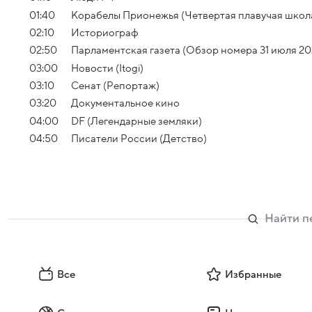
01:40
Корабелы Прионежья (Четвертая плавучая школ
02:10
Историограф
02:50
Парламентская газета (Обзор номера 31 июля 20
03:00
Новости (Itogi)
03:10
Сенат (Репортаж)
03:20
Документальное кино
04:00
DF (Легендарные земляки)
04:50
Писатели России (Детство)
Все
Избранные