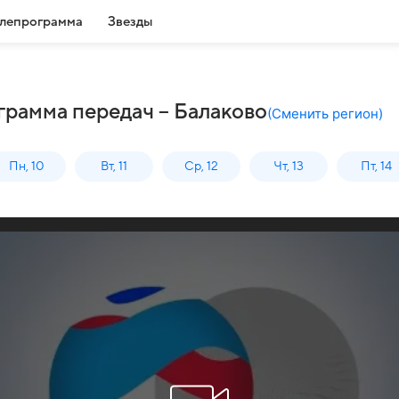
лепрограмма
Звезды
грамма передач – Балаково
(
Сменить регион
)
Пн, 10
Вт, 11
Ср, 12
Чт, 13
Пт, 14