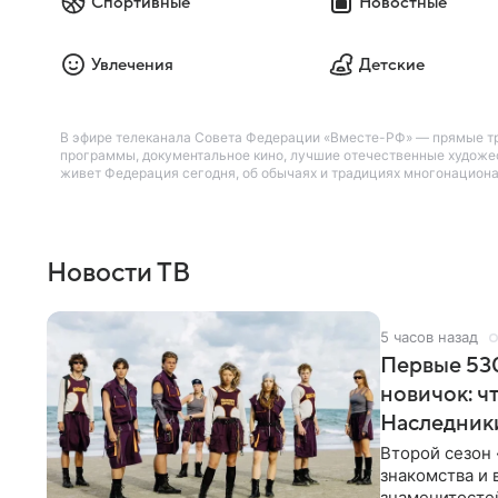
Спортивные
Новостные
Увлечения
Детские
В эфире телеканала Совета Федерации «Вместе-РФ» — прямые тр
программы, документальное кино, лучшие отечественные художес
живет Федерация сегодня, об обычаях и традициях многонациона
Новости ТВ
5 часов назад
Первые 530
новичок: ч
Наследник
Второй сезон 
знакомства и 
знаменитостей