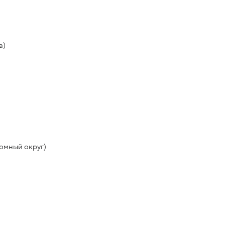
а)
омный округ)