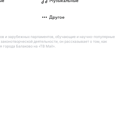
ые
Музыкальные
Другое
нов и зарубежных парламентов, обучающие и научно-популярные
аконотворческой деятельности, он рассказывает о том, как
города Балаково на «ТВ Mail».