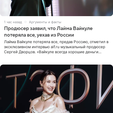
2 часа назад
Аргументы и факты
Продюсер заявил, что Лайма Вайкуле
потеряла все, уехав из России
Лайма Вайкуле потеряла все, предав Россию, отметил в
эксклюзивном интервью aif.ru музыкальный продюсер
Сергей Дворцов. «Вайкуле всегда хорошие деньги
получала в России, заработки сопоставимы с Пугачевой,
10−20