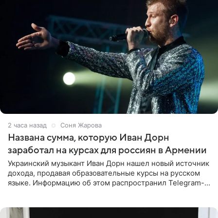
2 часа назад
Соня Жарова
Названа сумма, которую Иван Дорн
заработал на курсах для россиян в Армении
Украинский музыкант Иван Дорн нашел новый источник
дохода, продавая образовательные курсы на русском
языке. Информацию об этом распространил Telegram-
канал Shot. Источник сообщает, что исполнитель
провел серию