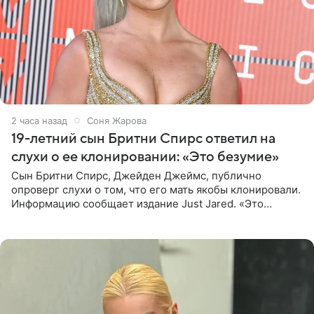
2 часа назад
Соня Жарова
19-летний сын Бритни Спирс ответил на
слухи о ее клонировании: «Это безумие»
Сын Бритни Спирс, Джейден Джеймс, публично
опроверг слухи о том, что его мать якобы клонировали.
Информацию сообщает издание Just Jared. «Это
заставляет меня понять, что многое в СМИ
преувеличено и фальшиво.