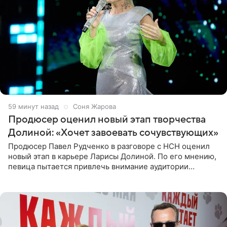
1 час назад
Соня Жарова
Продюсер оценил новый этап творчества
Долиной: «Хочет завоевать сочувствующих»
Продюсер Павел Рудченко в разговоре с НСН оценил
новый этап в карьере Ларисы Долиной. По его мнению,
певица пытается привлечь внимание аудитории
«сочувствующих», идя по пути, который ранее уже
протоптали Ольга