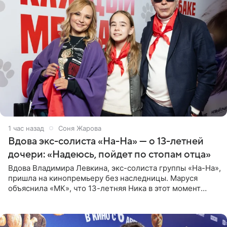
1 час назад
Соня Жарова
Вдова экс-солиста «На-На» — о 13-летней
дочери: «Надеюсь, пойдет по стопам отца»
Вдова Владимира Левкина, экс-солиста группы «На-На»,
пришла на кинопремьеру без наследницы. Маруся
объяснила «МК», что 13-летняя Ника в этот момент
возвращалась домой с международного вокального
конкурса, где