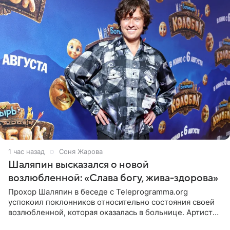
1 час назад
Соня Жарова
Шаляпин высказался о новой
возлюбленной: «Слава богу, жива-здорова»
Прохор Шаляпин в беседе с Teleprogramma.org
успокоил поклонников относительно состояния своей
возлюбленной, которая оказалась в больнице. Артист
признался, что выдохнул спокойно: жизнь женщины вне