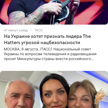
48 минут назад
ТАСС
На Украине хотят признать лидера The
Hatters угрозой нацбезопасности
МОСКВА, 6 августа. /ТАСС/. Национальный совет
Украины по вопросам телевидения и радиовещания
просит Минкультуры страны внести российского
музыканта, лидера группы The Hatters Юрия Музыченко
в список лиц,