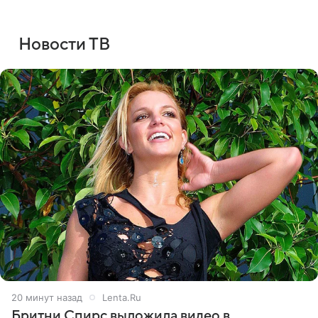
Новости ТВ
21 минуту назад
Lenta.Ru
Бритни Спирс выложила видео в