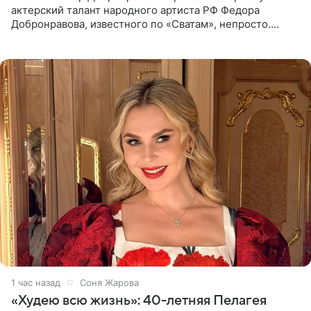
актерский талант народного артиста РФ Федора
Добронравова, известного по «Сватам», непросто.
Однако его сыновья достойно продолжают знаменитую
фамилию в
1 час назад
Соня Жарова
«Худею всю жизнь»: 40-летняя Пелагея