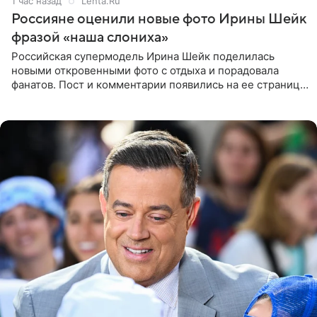
1 час назад
Lenta.Ru
Россияне оценили новые фото Ирины Шейк
фразой «наша слониха»
Российская супермодель Ирина Шейк поделилась
новыми откровенными фото с отдыха и порадовала
фанатов. Пост и комментарии появились на ее странице
в Instagram (принадлежит компании Meta, признанной
экстремистской