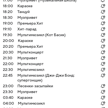
17:00
Музпривет (Музыкальная школа)
18:00
Караоке
18:20
Танцуй
18:30
Музпривет
19:00
Премьера Хит
19:10
Хит-парад
19:30
Мультимюзикл (Кот Басик)
20:00
Караоке
20:20
Премьера Хит
20:30
Мультконцерт
21:30
Музпривет
22:00
Мультконцерт
22:30
Мультимюзикл
22:45
Мультимюзикл (Джи-Джи Бонд:
супергонщик)
23:00
Песенки-засыпайки
23:30
Музпривет
03:40
Караоке
04:00
Мультимюзикл