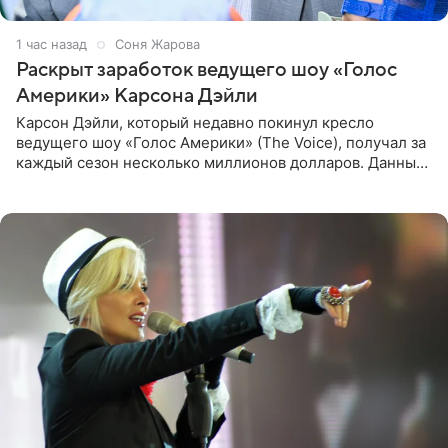
1 час назад
Соня Жарова
Раскрыт заработок ведущего шоу «Голос
Америки» Карсона Дэйли
Карсон Дэйли, который недавно покинул кресло
ведущего шоу «Голос Америки» (The Voice), получал за
каждый сезон несколько миллионов долларов. Данные
о его доходах раскрыл инсайдер из съемочной команды
проекта в