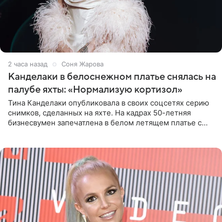
2 часа назад
Соня Жарова
Канделаки в белоснежном платье снялась на
палубе яхты: «Нормализую кортизол»
Тина Канделаки опубликовала в своих соцсетях серию
снимков, сделанных на яхте. На кадрах 50-летняя
бизнесвумен запечатлена в белом летящем платье с
глубокими разрезами на талии. Свой образ Канделаки
дополнила