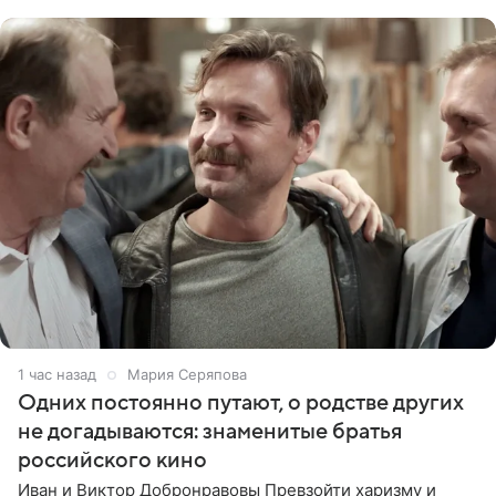
опасности, а
1 час назад
Мария Серяпова
Одних постоянно путают, о родстве других
не догадываются: знаменитые братья
российского кино
Иван и Виктор Добронравовы Превзойти харизму и