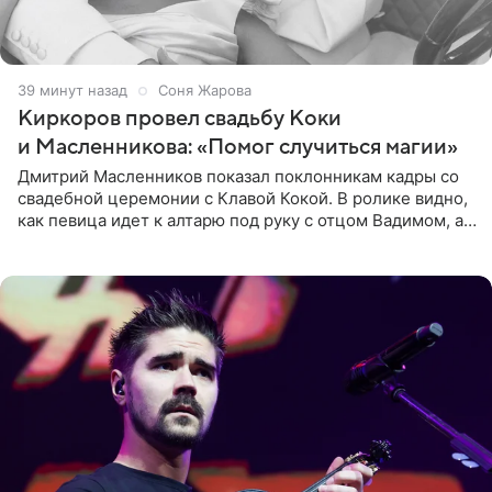
40 минут назад
Соня Жарова
Киркоров провел свадьбу Коки
и Масленникова: «Помог случиться магии»
Дмитрий Масленников показал поклонникам кадры со
свадебной церемонии с Клавой Кокой. В ролике видно,
как певица идет к алтарю под руку с отцом Вадимом, а у
алтаря ее ждут жених и Филипп Киркоров. Именно