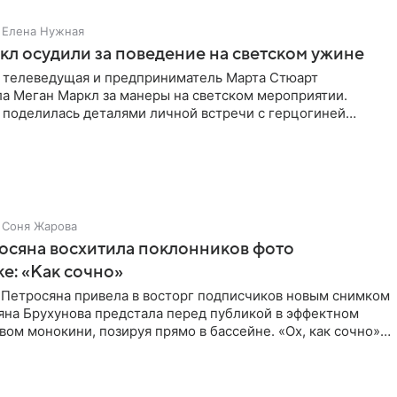
Елена Нужная
л осудили за поведение на светском ужине
 телеведущая и предприниматель Марта Стюарт
ла Меган Маркл за манеры на светском мероприятии.
 поделилась деталями личной встречи с герцогиней
ишет PageSix. По
Соня Жарова
осяна восхитила поклонников фото
ке: «Как сочно»
 Петросяна привела в восторг подписчиков новым снимком
ьяна Брухунова предстала перед публикой в эффектном
ом монокини, позируя прямо в бассейне. «Ох, как сочно»,