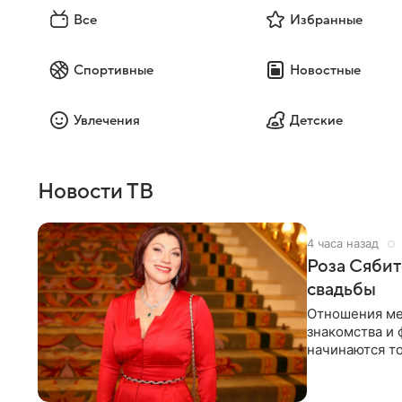
им было не суждено. Ник
последней экспедиции Фо
Все
Избранные
другие - что они умерли
путешественников искали
Спортивные
Новостные
таинственный "город Z"
Увлечения
Детские
Новости ТВ
4 часа назад
Роза Сябит
свадьбы
Отношения ме
знакомства и 
начинаются то
многого,