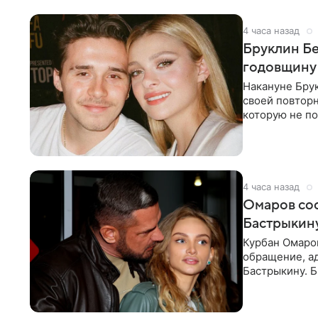
4 часа назад
Бруклин Бе
годовщину
Накануне Бру
своей повтор
которую не по
считает это
4 часа назад
Омаров соо
Бастрыкину
Курбан Омаро
обращение, а
Бастрыкину. 
в личном блог