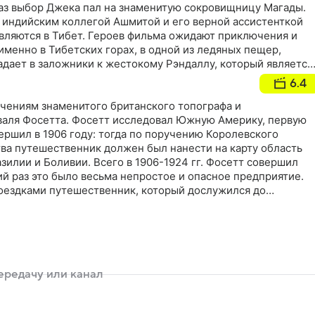
раз выбор Джека пал на знаменитую сокровищницу Магады.
 индийским коллегой Ашмитой и его верной ассистенткой
авляются в Тибет. Героев фильма ожидают приключения и
именно в Тибетских горах, в одной из ледяных пещер,
адает в заложники к жестокому Рэндаллу, который является
нческой армии
6.4
ениям знаменитого британского топографа и
аля Фосетта. Фосетт исследовал Южную Америку, первую
ршил в 1906 году: тогда по поручению Королевского
ва путешественник должен был нанести на карту область
зилии и Боливии. Всего в 1906-1924 гг. Фосетт совершил
ий раз это было весьма непростое и опасное предприятие.
оездками путешественник, который дослужился до
пел принять участие в Первой мировой войне. Кроме того,
азами вдохновил Артура Конан Дойла на написание научно-
 "Затерянный мир". Делом всей жизни Фосетта были поиски
", в существование которого он искренне верил.
рен, что в южноамериканской сельве есть древние
е остались следы неизвестной высокоразвитой цивилизации
мечтой, в 1925 году он, не имея особых средств, предприня
торую взял подросшего сына Джека. Однако вернуться назад