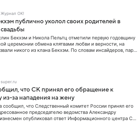
Журнал OK!
кхэм публично уколол своих родителей в
 свадьбы
клин Бекхэм и Никола Пельтц отметили первую годовщину
ной церемонии обмена клятвами любви и верности, на
звали никого из клана Бекхэм. По словам инсайдеров, пара
super.ru
бщил, что СК принял его обращение к
 из-за нападения на жену
в сообщил, что Следственный комитет России принял его
дресованное председателю ведомства Александру
Бизнесмен опубликовал ответ Информационного центра СК
е. В