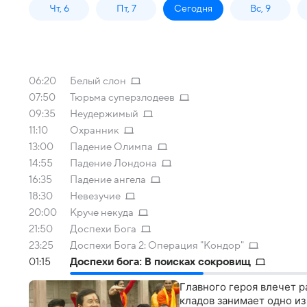
Чт, 6
Пт, 7
Сегодня
Вс, 9
06:20
Белый слон
07:50
Тюрьма суперзлодеев
09:35
Неудержимый
11:10
Охранник
13:00
Падение Олимпа
14:55
Падение Лондона
16:35
Падение ангела
18:30
Невезучие
20:00
Круче некуда
21:50
Доспехи Бога
23:25
Доспехи Бога 2: Операция "Кондор"
01:15
Доспехи бога: В поисках сокровищ
Главного героя влечет р
кладов занимает одно из