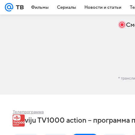
Фильмы
Сериалы
Новости и статьи
Те
См
* трансл
Телепрограмма
viju TV1000 action – программа 