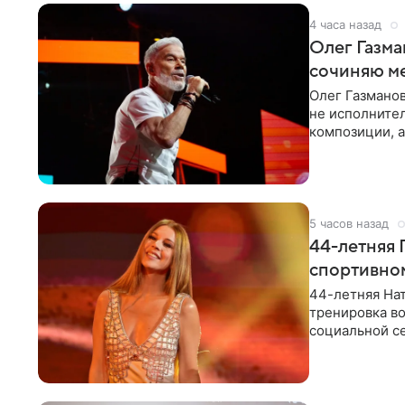
4 часа назад
Олег Газма
сочиняю м
Олег Газманов
не исполнител
композиции, а
музыканта,
5 часов назад
44-летняя 
спортивно
44-летняя Нат
тренировка во
социальной се
красном