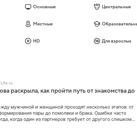
то до сих пор не знает, что случилось с участниками
сетта. Одни исследователи считают, что их убили индейцы
Основные
Центральные
 в джунглях от естественных причин. Следы
 десятки лет, но они так и не были найдены, как, впрочем, 
Местные
Образовательн
HD
Для взрослых
Life.ru
ова раскрыла, как пройти путь от знакомства до
жду мужчиной и женщиной проходят несколько этапов: от
формирования пары до помолвки и брака. Ошибки часто
гда, когда один из партнеров требует от другого слишком