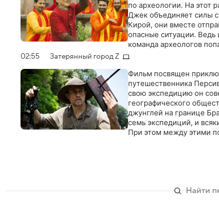
по археологии. На этот 
Джек объединяет силы с
Кирой, они вместе отпр
опасные ситуации. Ведь 
команда археологов поп
потомком лидера повста
02:55
Затерянный город Z
Фильм посвящен приключ
путешественника Персив
свою экспедицию он сове
географического общест
джунглей на границе Бра
семь экспедиций, и всяк
При этом между этими п
подполковника армии, ус
именно он своими расск
фантастического романа
таинственного "города Z
Путешественник был уве
заброшенные города, гд
Продолжая следовать за 
новую экспедицию, в ко