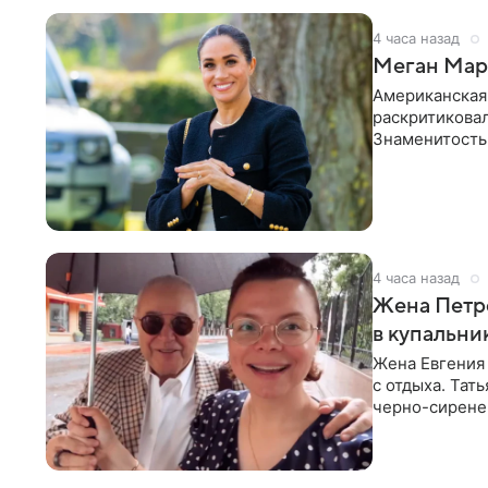
4 часа назад
Меган Марк
Американская
раскритикова
Знаменитость
Сассекской, п
4 часа назад
Жена Петр
в купальни
Жена Евгения
с отдыха. Тат
черно-сиренев
«Татьяна,