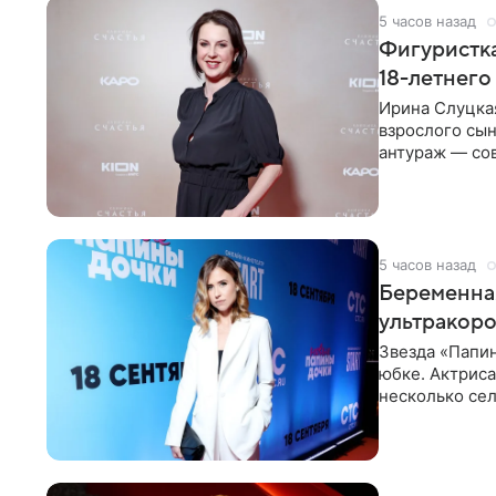
5 часов назад
Фигуристка
18-летнего
Ирина Слуцкая
взрослого сын
антураж — со
фигуристка
5 часов назад
Беременная
ультракор
Звезда «Папин
юбке. Актриса
несколько сел
социальной се