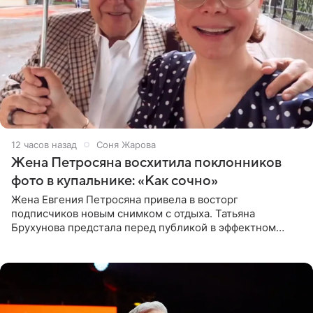
12 часов назад
Соня Жарова
Жена Петросяна восхитила поклонников
фото в купальнике: «Как сочно»
Жена Евгения Петросяна привела в восторг
подписчиков новым снимком с отдыха. Татьяна
Брухунова предстала перед публикой в эффектном
черно-сиреневом монокини, позируя прямо в бассейне.
«Ох, как сочно», «Татьяна,