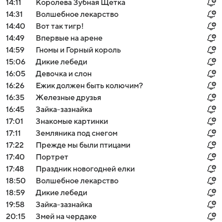
14:11
Королева Зубная Щетка
14:31
Волшебное лекарство
14:40
Вот так тигр!
14:49
Впервые на арене
14:59
Гномы и Горный король
15:06
Дикие лебеди
16:05
Девочка и слон
16:26
Ежик должен быть колючим?
16:35
Железные друзья
16:45
Зайка-зазнайка
17:01
Знакомые картинки
17:11
Земляника под снегом
17:22
Прежде мы были птицами
17:40
Портрет
17:48
Праздник новогодней елки
18:50
Волшебное лекарство
18:59
Дикие лебеди
19:58
Зайка-зазнайка
20:15
Змей на чердаке