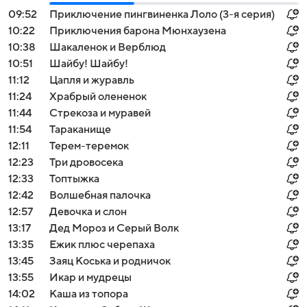
09:52
Приключение пингвиненка Лоло (3-я серия)
10:22
Приключения барона Мюнхаузена
10:38
Шакаленок и Верблюд
10:51
Шайбу! Шайбу!
11:12
Цапля и журавль
11:24
Храбрый олененок
11:44
Стрекоза и муравей
11:54
Тараканище
12:11
Терем-теремок
12:23
Три дровосека
12:33
Топтыжка
12:42
Волшебная палочка
12:57
Девочка и слон
13:17
Дед Мороз и Серый Волк
13:35
Ежик плюс черепаха
13:45
Заяц Коська и родничок
13:55
Икар и мудрецы
14:02
Каша из топора