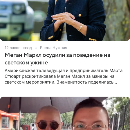
12 часов назад
Елена Нужная
Меган Маркл осудили за поведение на
светском ужине
Американская телеведущая и предприниматель Марта
Стюарт раскритиковала Меган Маркл за манеры на
светском мероприятии. Знаменитость поделилась
деталями личной встречи с герцогиней Сассекской,
пишет PageSix. По