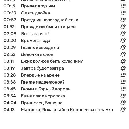
00:19
Привет друзьям
00:29
Опять двойка
00:52
Праздник новогодней елки
01:52
Прежде мы были птицами
02:08
Вот так тигр!
02:20
Времена года
02:29
Главный звездный
02:52
Девочка и слон
03:11
Ежик должен быть колючим?
03:19
Завтра будет завтра
03:28
Впервые на арене
03:38
Где же медвежонок?
03:45
Гномы и Горный король
03:54
Ежик плюс черепаха
04:04
Пришелец Ванюша
04:13
Маринка, Янка и тайна Королевского замка