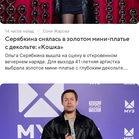
14 часов назад
Соня Жарова
Серябкина снялась в золотом мини-платье
с декольте: «Кошка»
Ольга Серябкина вышла на сцену в откровенном
вечернем наряде. Для выхода 41-летняя артистка
выбрала золотое мини-платье с глубоким декольте.
Дополнением к образу стали бежевые мюли. Стилисты
выпрямили волосы