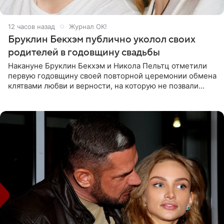
12 часов назад
Журнал OK!
Бруклин Бекхэм публично уколол своих
родителей в годовщину свадьбы
Накануне Бруклин Бекхэм и Никола Пельтц отметили
первую годовщину своей повторной церемонии обмена
клятвами любви и верности, на которую не позвали
никого из клана Бекхэм. По словам инсайдеров, пара
считает это