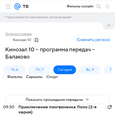
Фильмы онлайн
* транслируется московская сетка вещания
Телепрограмма
(
Сменить регион
)
Кинозал 10
Кинозал 10 – программа передач –
Балаково
Чт, 6
Пт, 7
Сегодня
Вс, 9
Пн,
Фильмы
Сериалы
Спорт
Показать прошедшие передачи
09:30
Приключение пингвиненка Лоло (2-я
серия)