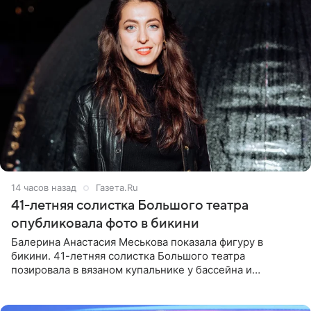
14 часов назад
Газета.Ru
41-летняя солистка Большого театра
опубликовала фото в бикини
Балерина Анастасия Меськова показала фигуру в
бикини. 41-летняя солистка Большого театра
позировала в вязаном купальнике у бассейна и
опубликовала фото в личном блоге. Артистка
поделилась кадрами с отдыха за