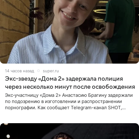
14 часов назад
super.ru
Экс‑звезду «Дома 2» задержала полиция
через несколько минут после освобождения
Экс‑участницу «Дома 2» Анастасию Брагину задержали
по подозрению в изготовлении и распространении
порнографии. Как сообщает Telegram-канал SHOT,
девушка может оказаться в СИЗО. Следствие
ходатайствует об