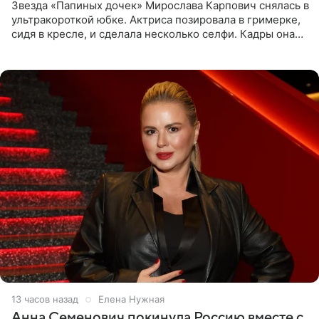
Звезда «Папиных дочек» Мирослава Карпович снялась в
ультракороткой юбке. Актриса позировала в гримерке,
сидя в кресле, и сделала несколько селфи. Кадры она
опубликовала на личной странице в социальной сети.
13 часов назад
Елена Нужная
Анна Семенович покинула Россию вместе с