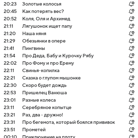
20:23
Золотые колосья
20:45
Как потерять вес?
20:52
Коля, Оля и Архимед
21:11
Лягушонок ищет папу
21:20
Наша няня
21:29
Обезьянки в опере
21:41
Пингвины
21:54
Про Деда, Бабу и Курочку Рябу
22:02
Про Фому и про Ерему
22:11
Свинья-копилка
22:21
Сказка о глупом мышонке
22:30
Скоро будет дождь
22:53
Пришелец Ванюша
23:01
Разные колеса
23:11
Серебряное копытце
23:21
Раз, два - дружно!
23:31
Про бегемота, который боялся прививок
23:51
Прометей
00:10
Приключение на плоту