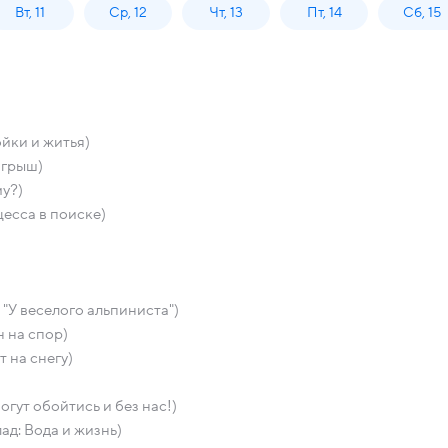
Вт, 11
Ср, 12
Чт, 13
Пт, 14
Сб, 15
йки и житья)
йгрыш)
у?)
есса в поиске)
"У веселого альпиниста")
 на спор)
 на снегу)
гут обойтись и без нас!)
д: Вода и жизнь)