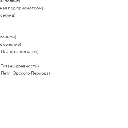
й подвиг)
нная под присмотром)
 секунд)
еленной)
е сечение)
 Планета под ключ)
 Титаны древности)
: Петя Юрского Периода)