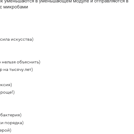
ик уменьшаются в уменьшающем модуле и отправляются в
 с микробами
сила искусства)
 нельзя объяснить)
 на тысячу лет)
ексия)
проще!)
рбактерия)
жи порядка)
ерой)