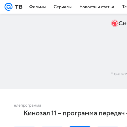
Фильмы
Сериалы
Новости и статьи
Те
См
* трансл
Телепрограмма
Кинозал 11 – программа передач