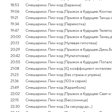
18:53
Смешарики. Пин-код (Баранка)
19:06
Смешарики. Пин-код (Прыжок в будущее: Контак
19:21
Смешарики. Пин-код (Прыжок в будущее: Танцы 
19:34
Смешарики. Пин-код (Перемотка)
19:47
Смешарики. Пин-код (Прыжок в будущее: Телеп
20:00
Смешарики. Пин-код (Прыжок в будущее: Танец 
20:13
Смешарики. Пин-код (Нулевая гипотеза)
20:29
Смешарики. Пин-код (Прыжок в будущее: День Би
20:42
Смешарики. Пин-код (Мультиповар)
20:55
Смешарики. Пин-код (Прыжок в будущее: Попалс
21:08
Смешарики. Пин-код (IQ коэффициент интеллек
21:23
Смешарики. Пин-код (Без страха и упрека)
21:36
Смешарики. Пин-код (103-я серия)
21:49
Смешарики. Пин-код (Карамболь)
22:02
Смешарики. Пин-код (Прыжок в будущее: Свет и 
22:15
Смешарики. Пин-код (Бессонница)
22:30
Смешарики. Пин-код (За секунду до...)