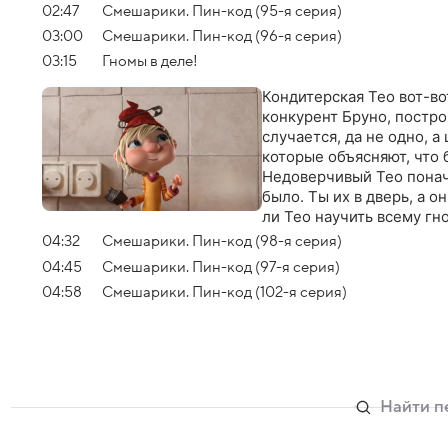
02:47
Смешарики. Пин-код (95-я серия)
03:00
Смешарики. Пин-код (96-я серия)
03:15
Гномы в деле!
Кондитерская Тео вот-во
конкурент Бруно, постро
случается, да не одно, а
которые объясняют, что 
Недоверчивый Тео понача
было. Ты их в дверь, а о
ли Тео научить всему гн
04:32
Смешарики. Пин-код (98-я серия)
04:45
Смешарики. Пин-код (97-я серия)
04:58
Смешарики. Пин-код (102-я серия)