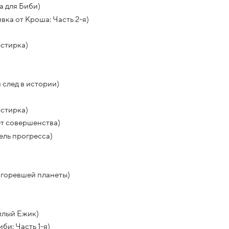
а для Биби)
ка от Кроша: Часть 2-я)
стирка)
 след в истории)
стирка)
ет совершенства)
ель прогресса)
сгоревшей планеты)
илый Ежик)
би: Часть 1-я)