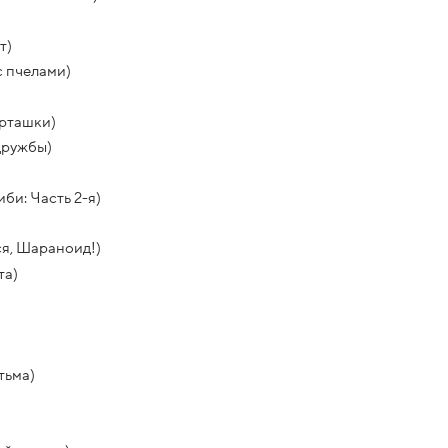
т)
с пчелами)
орташки)
дружбы)
би: Часть 2-я)
я, Шараноид!)
та)
тьма)