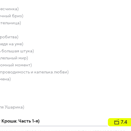
песчинка)
ечный бриз)
ительница)
тробитва)
едя на уме)
 большая штука)
ллельный мир)
ломный момент)
проводимость и капелька любви)
мена)
ля Ушарика)
Кроша: Часть 1-я)
7.4