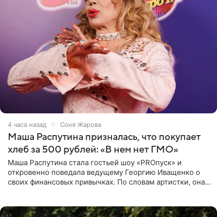
5 часов назад
Соня Жарова
Маша Распутина призналась, что покупает
хлеб за 500 рублей: «В нем нет ГМО»
Маша Распутина стала гостьей шоу «PROпуск» и
откровенно поведала ведущему Георгию Иващенко о
своих финансовых привычках. По словам артистки, она
давно перестала следить за тратами и может позволить
себе жить,