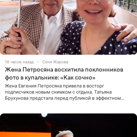
19 часов назад
Соня Жарова
Жена Петросяна восхитила поклонников
фото в купальнике: «Как сочно»
Жена Евгения Петросяна привела в восторг
подписчиков новым снимком с отдыха. Татьяна
Брухунова предстала перед публикой в эффектном
черно-сиреневом монокини, позируя прямо в бассейне.
«Ох, как сочно», «Татьяна,