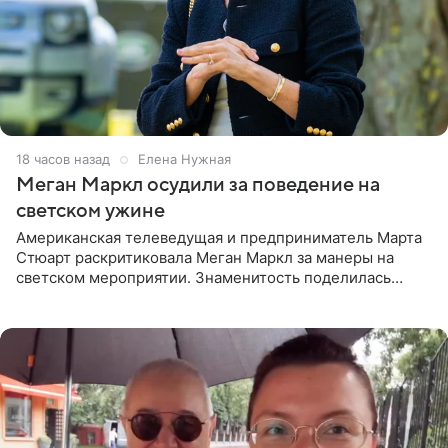
18 часов назад
Елена Нужная
Меган Маркл осудили за поведение на
светском ужине
Американская телеведущая и предприниматель Марта
Стюарт раскритиковала Меган Маркл за манеры на
светском мероприятии. Знаменитость поделилась
деталями личной встречи с герцогиней Сассекской,
пишет PageSix. По