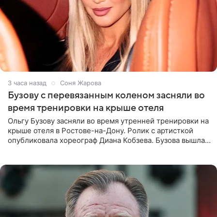
4 часа назад
Соня Жарова
Бузову с перевязанным коленом засняли во
время тренировки на крыше отеля
Ольгу Бузову засняли во время утренней тренировки на
крыше отеля в Ростове-на-Дону. Ролик с артисткой
опубликовала хореограф Диана Кобзева. Бузова вышла
на занятие спортом в 32-градусную жару ранним утром,