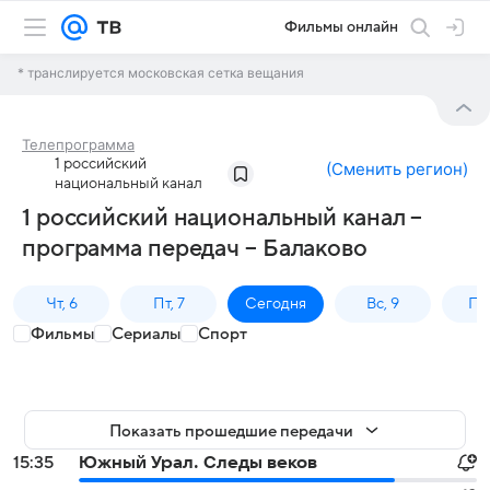
Фильмы онлайн
* транслируется московская сетка вещания
Телепрограмма
1 российский
(
Сменить регион
)
национальный канал
1 российский национальный канал –
программа передач – Балаково
Чт, 6
Пт, 7
Сегодня
Вс, 9
Пн,
Фильмы
Сериалы
Спорт
Показать прошедшие передачи
15:35
Южный Урал. Следы веков