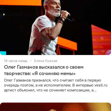
19 часов назад
Елена Нужная
Олег Газманов высказался о своем
творчестве: «Я сочиняю мемы»
Олег Газманов признался, что считает себя в первую
очередь поэтом, а не исполнителем. В интервью vesti.ru
артист объяснил, что не сочиняет композиции, а
позволяет им появляться через себя. По словам
музыканта,