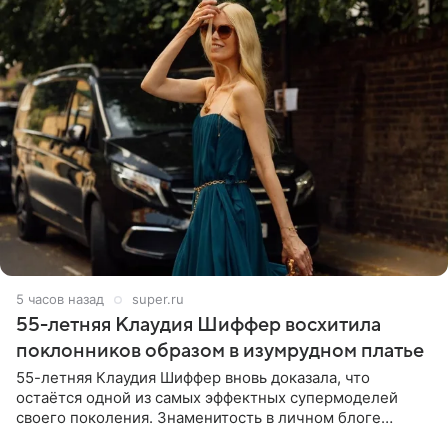
6 часов назад
super.ru
55-летняя Клаудия Шиффер восхитила
поклонников образом в изумрудном платье
55-летняя Клаудия Шиффер вновь доказала, что
остаётся одной из самых эффектных супермоделей
своего поколения. Знаменитость в личном блоге
поделилась фотографиями с недавней свадьбы, где