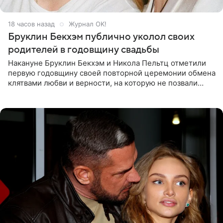
18 часов назад
Журнал OK!
Бруклин Бекхэм публично уколол своих
родителей в годовщину свадьбы
Накануне Бруклин Бекхэм и Никола Пельтц отметили
первую годовщину своей повторной церемонии обмена
клятвами любви и верности, на которую не позвали
никого из клана Бекхэм. По словам инсайдеров, пара
считает это