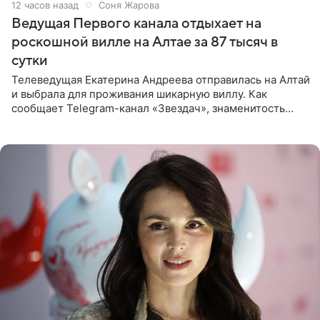
12 часов назад
Соня Жарова
Ведущая Первого канала отдыхает на
роскошной вилле на Алтае за 87 тысяч в
сутки
Телеведущая Екатерина Андреева отправилась на Алтай
и выбрала для проживания шикарную виллу. Как
сообщает Telegram-канал «Звездач», знаменитость
сняла двухэтажный дом, где ночь обходится минимум в
87 тысяч