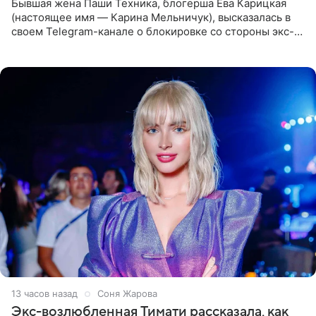
Бывшая жена Паши Техника, блогерша Ева Карицкая
(настоящее имя — Карина Мельничук), высказалась в
своем Telegram-канале о блокировке со стороны экс-
супруги Гуфа Айзы-Лилуны Ай. Карицкая утверждает,
что ее
13 часов назад
Соня Жарова
Экс-возлюбленная Тимати рассказала, как