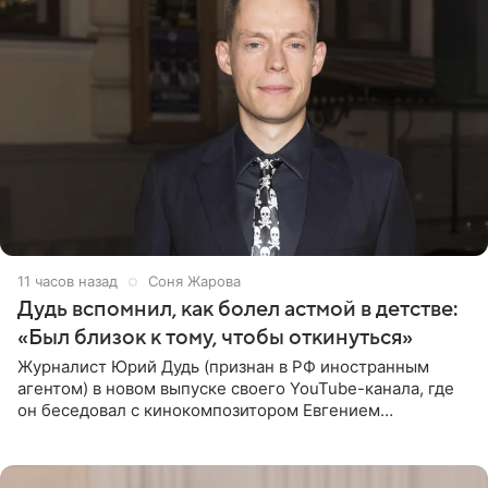
11 часов назад
Соня Жарова
Дудь вспомнил, как болел астмой в детстве:
«Был близок к тому, чтобы откинуться»
Журналист Юрий Дудь (признан в РФ иностранным
агентом) в новом выпуске своего YouTube-канала, где
он беседовал с кинокомпозитором Евгением
Гальпериным, поделился личной историей о борьбе с
бронхиальной астмой в