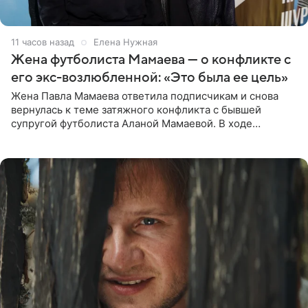
11 часов назад
Елена Нужная
Жена футболиста Мамаева — о конфликте с
его экс-возлюбленной: «Это была ее цель»
Жена Павла Мамаева ответила подписчикам и снова
вернулась к теме затяжного конфликта с бывшей
супругой футболиста Аланой Мамаевой. В ходе
общения с аудиторией один из пользователей
признался, что раньше судил о