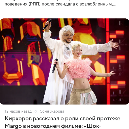
поведения (РПП) после скандала с возлюбленным,
популярным рэпером 9mice (настоящее имя — Сергей
Дмитриев).
12 часов назад
Соня Жарова
Киркоров рассказал о роли своей протеже
Margo в новогоднем фильме: «Шок-