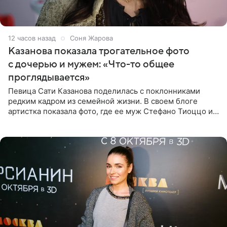
12 часов назад
Соня Жарова
Казанова показала трогательное фото
с дочерью и мужем: «Что-то общее
проглядывается»
Певица Сати Казанова поделилась с поклонниками
редким кадром из семейной жизни. В своем блоге
артистка показала фото, где ее муж Стефано Тиоццо и
их маленькая дочь спят рядом. На снимке отец и
малышка лежат в