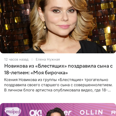
12 часов назад
Елена Нужная
Новикова из «Блестящих» поздравила сына с
18-летием: «Моя бирочка»
Ксения Новикова из группы «Блестящие» трогательно
поздравила своего старшего сына с совершеннолетием.
В личном блоге артистка опубликовала видео, где 18-
летний Мирон легко подхватил маму на руки и закружил
во