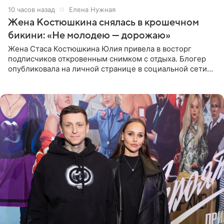
10 часов назад
Елена Нужная
Жена Костюшкина снялась в крошечном
бикини: «Не молодею — дорожаю»
Жена Стаса Костюшкина Юлия привела в восторг
подписчиков откровенным снимком с отдыха. Блогер
опубликовала на личной странице в социальной сети
фото в ярком бикини, позируя на пирсе во время отпуска
в Турции,