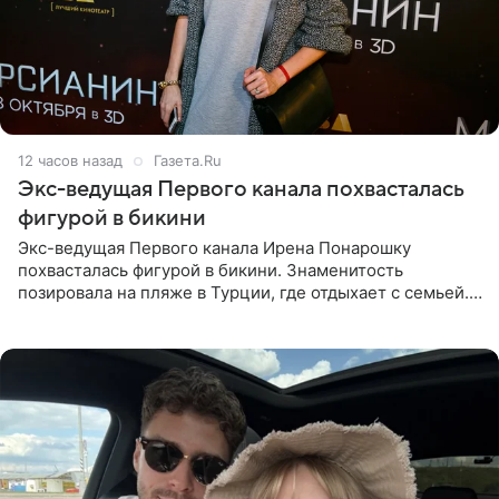
12 часов назад
Газета.Ru
Экс-ведущая Первого канала похвасталась
фигурой в бикини
Экс-ведущая Первого канала Ирена Понарошку
похвасталась фигурой в бикини. Знаменитость
позировала на пляже в Турции, где отдыхает с семьей.
Она поделилась кадрами с отдыха в Instagram (владелец
компания Meta