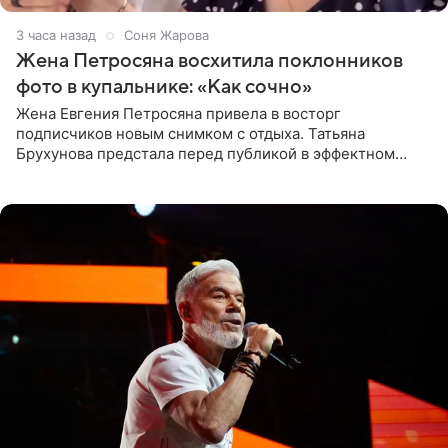
3 часа назад
Соня Жарова
Жена Петросяна восхитила поклонников
фото в купальнике: «Как сочно»
Жена Евгения Петросяна привела в восторг
подписчиков новым снимком с отдыха. Татьяна
Брухунова предстала перед публикой в эффектном
черно-сиреневом монокини, позируя прямо в бассейне.
«Ох, как сочно», «Татьяна,