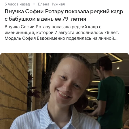
5 часов назад
Елена Нужная
Внучка Софии Ротару показала редкий кадр
с бабушкой в день ее 79-летия
Внучка Софии Ротару показала редкий кадр с
именинницей, которой 7 августа исполнилось 79 лет.
Модель София Евдокименко поделилась на личной
странице в социальной сети фотографией знаменитой
бабушки. На снимке