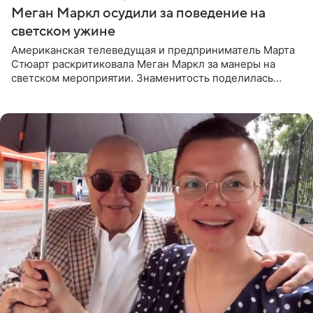
Меган Маркл осудили за поведение на
светском ужине
Американская телеведущая и предприниматель Марта
Стюарт раскритиковала Меган Маркл за манеры на
светском мероприятии. Знаменитость поделилась
деталями личной встречи с герцогиней Сассекской,
пишет PageSix. По