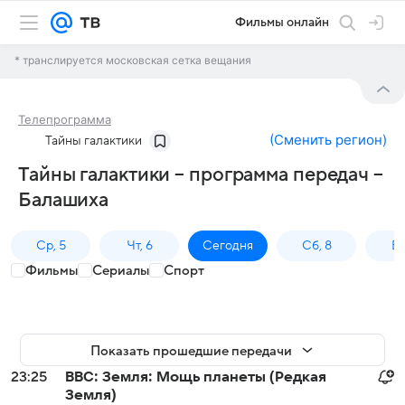
Фильмы онлайн
* транслируется московская сетка вещания
Телепрограмма
(
Сменить регион
)
Тайны галактики
Тайны галактики – программа передач –
Балашиха
Ср, 5
Чт, 6
Сегодня
Сб, 8
Вс
Фильмы
Сериалы
Спорт
Показать прошедшие передачи
23:25
BBC: Земля: Мощь планеты (Редкая
Земля)