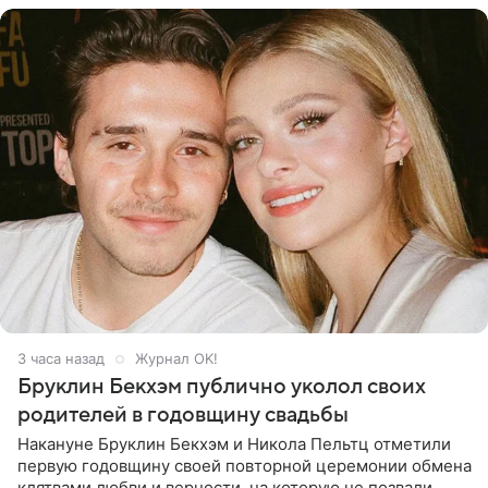
3 часа назад
Журнал OK!
Бруклин Бекхэм публично уколол своих
родителей в годовщину свадьбы
Накануне Бруклин Бекхэм и Никола Пельтц отметили
первую годовщину своей повторной церемонии обмена
клятвами любви и верности, на которую не позвали