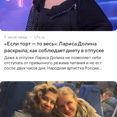
5 часов назад
Life.ru
«Если торт — то весь»: Лариса Долина
раскрыла, как соблюдает диету в отпуске
Даже в отпуске Лариса Долина не позволяет себе
отступать от привычного режима питания и не ест
после двух часов дня. Народная артистка России
призналась, что особенно строго следит за рационом на
отдыхе, когда