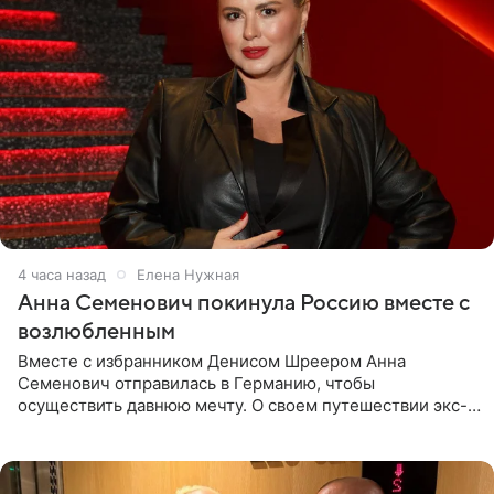
4 часа назад
Елена Нужная
Анна Семенович покинула Россию вместе с
возлюбленным
Вместе с избранником Денисом Шреером Анна
Семенович отправилась в Германию, чтобы
осуществить давнюю мечту. О своем путешествии экс-
солистка «Блестящих» рассказала поклонникам на
личной странице в социальной