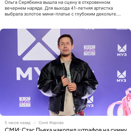
Ольга Серябкина вышла на сцену в откровенном
вечернем наряде. Для выхода 41-летняя артистка
выбрала золотое мини-платье с глубоким декольте.
Дополнением к образу стали бежевые мюли. Стилисты
выпрямили волосы
5 часов назад
Соня Жарова
СМИ: Стас Пьеха накопил штрафов на сумму