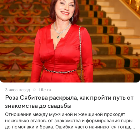
3 часа назад
Life.ru
Роза Сябитова раскрыла, как пройти путь от
знакомства до свадьбы
Отношения между мужчиной и женщиной проходят
несколько этапов: от знакомства и формирования пары
до помолвки и брака. Ошибки часто начинаются тогда,
когда один из партнеров требует от другого слишком
многого,