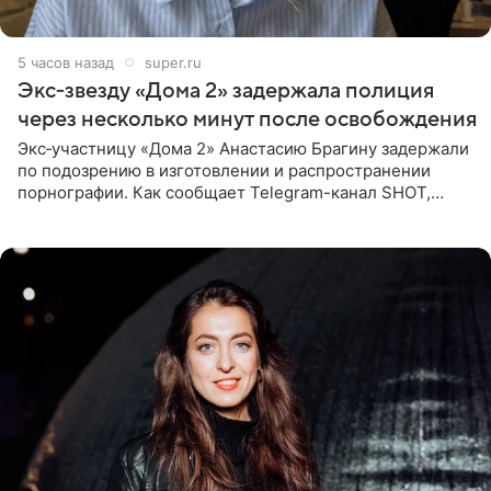
5 часов назад
super.ru
Экс‑звезду «Дома 2» задержала полиция
через несколько минут после освобождения
Экс‑участницу «Дома 2» Анастасию Брагину задержали
по подозрению в изготовлении и распространении
порнографии. Как сообщает Telegram-канал SHOT,
девушка может оказаться в СИЗО. Следствие
ходатайствует об