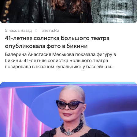
5 часов назад
Газета.Ru
41-летняя солистка Большого театра
опубликовала фото в бикини
Балерина Анастасия Меськова показала фигуру в
бикини. 41-летняя солистка Большого театра
позировала в вязаном купальнике у бассейна и
опубликовала фото в личном блоге. Артистка
поделилась кадрами с отдыха за