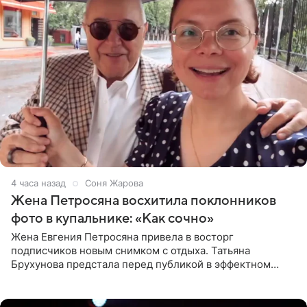
4 часа назад
Соня Жарова
Жена Петросяна восхитила поклонников
фото в купальнике: «Как сочно»
Жена Евгения Петросяна привела в восторг
подписчиков новым снимком с отдыха. Татьяна
Брухунова предстала перед публикой в эффектном
черно-сиреневом монокини, позируя прямо в бассейне.
«Ох, как сочно», «Татьяна,