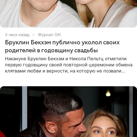
3 часа назад
Журнал OK!
Бруклин Бекхэм публично уколол своих
родителей в годовщину свадьбы
Накануне Бруклин Бекхэм и Никола Пельтц отметили
первую годовщину своей повторной церемонии обмена
клятвами любви и верности, на которую не позвали
никого из клана Бекхэм. По словам инсайдеров, пара
считает это