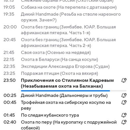
18:15
Снежные бараны России (Охотский баран)
19:05
Собака на охоте (На перепела с дратхааром)
19:35
Дикий Handmade (Резьба на стволе нарезного
оружия. Зачем?)
20:00
Охота без границ (Зимбабве. ЮАР. Большая
африканская пятерка. Часть 1-я)
20:45
Охота без границ (Зимбабве. ЮАР. Большая
африканская пятерка. Часть 2-я)
21:45
Своя охота (Осенью на медведя)
22:15
Охота в Беларуси (На самца косули)
22:35
Экспедиции Александра Егорова (Судан)
23:25
Подражая птицам (Охота на вяхиря)
23:50
Приключения со Стилияном Кадревым
(Незабываемая охота на Балканах)
00:25
Дикий Handmade (Дальномеры и трубы)
00:45
Трофейная охота на сибирскую косулю на
реву
01:45
По следам кубанского тура
02:40
Охота по перу (На куропатку с подружейной
собакой)