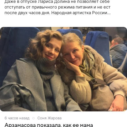
Даже в отпуске Лариса Долина не позволяет себе
отступать от привычного режима питания и не ест
после двух часов дня. Народная артистка России
призналась, что особенно строго следит за рационом на
отдыхе, когда
6 часов назад
Соня Жарова
Арзамасова показала, как ее мама