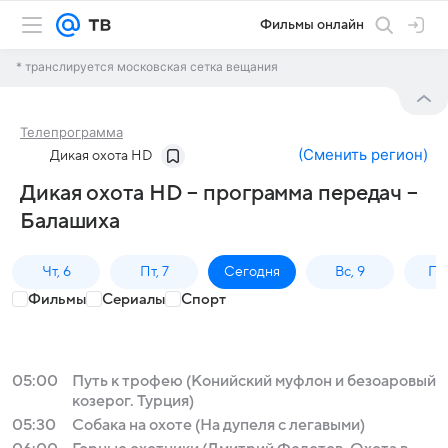
Фильмы онлайн
* транслируется московская сетка вещания
Телепрограмма
(
Сменить регион
)
Дикая охота HD
Дикая охота HD – программа передач –
Балашиха
Чт, 6
Пт, 7
Сегодня
Вс, 9
Пн,
Фильмы
Сериалы
Спорт
05:00
Путь к трофею (Конийский муфлон и безоаровый
козерог. Турция)
05:30
Собака на охоте (На дупеля с легавыми)