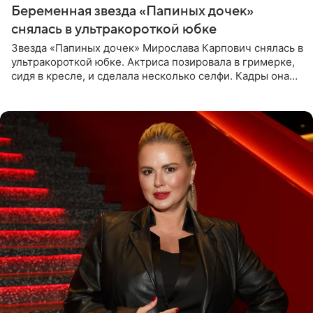
Беременная звезда «Папиных дочек»
снялась в ультракороткой юбке
Звезда «Папиных дочек» Мирослава Карпович снялась в
ультракороткой юбке. Актриса позировала в гримерке,
сидя в кресле, и сделала несколько селфи. Кадры она
опубликовала на личной странице в социальной сети.