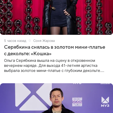
5 часов назад
Соня Жарова
Серябкина снялась в золотом мини-платье
с декольте: «Кошка»
Ольга Серябкина вышла на сцену в откровенном
вечернем наряде. Для выхода 41-летняя артистка
выбрала золотое мини-платье с глубоким декольте.
Дополнением к образу стали бежевые мюли. Стилисты
выпрямили волосы