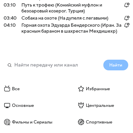
03:10
Путь к трофею (Конийский муфлон и
безоаровый козерог. Турция)
03:40
Собака на охоте (На дупеля с легавыми)
04:10
Горная охота Эдуарда Бендерского (Иран. За
красным бараном в шахрестан Мехдишехр)
Найти
Все
Избранные
Основные
Центральные
Фильмы и Сериалы
Спортивные