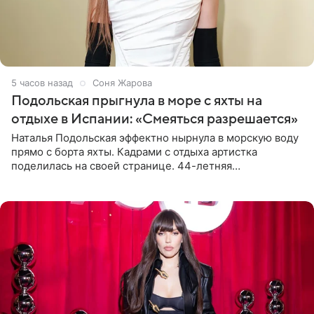
5 часов назад
Соня Жарова
Подольская прыгнула в море с яхты на
отдыхе в Испании: «Смеяться разрешается»
Наталья Подольская эффектно нырнула в морскую воду
прямо с борта яхты. Кадрами с отдыха артистка
поделилась на своей странице. 44-летняя
знаменитость предстала перед поклонниками в ярком
розовом купальнике с