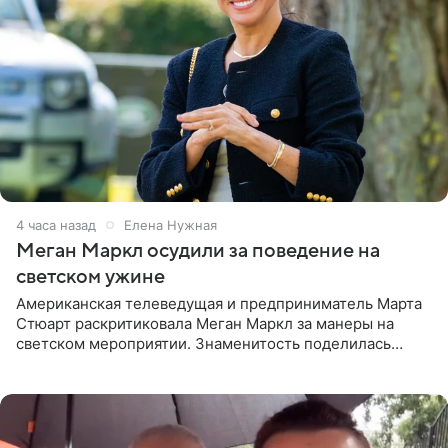
4 часа назад
Елена Нужная
Меган Маркл осудили за поведение на
светском ужине
Американская телеведущая и предприниматель Марта
Стюарт раскритиковала Меган Маркл за манеры на
светском мероприятии. Знаменитость поделилась
деталями личной встречи с герцогиней Сассекской,
пишет PageSix. По