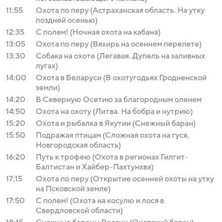
11:55
Охота по перу (Астраханская область. На утку
поздней осенью)
12:35
С полем! (Ночная охота на кабана)
13:05
Охота по перу (Вяхирь на осеннем перелете)
13:30
Собака на охоте (Легавая. Дупель на заливных
лугах)
14:00
Охота в Беларуси (В охотугодьях Гродненской
земли)
14:20
В Северную Осетию за благородным оленем
14:50
Охота на охоту (Литва. На бобра и нутрию)
15:20
Охота и рыбалка в Якутии (Снежный баран)
15:50
Подражая птицам (Сложная охота на гуся.
Новгородская область)
16:20
Путь к трофею (Охота в регионах Гилгит-
Балтистан и Хайбер-Пахтунхва)
17:15
Охота по перу (Открытие осенней охоты на утку
на Псковской земле)
17:50
С полем! (Охота на косулю и лося в
Свердловской области)