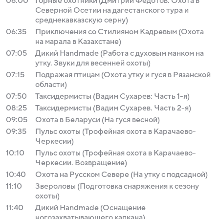
06:00
Горные охотники (Дмитрий Федотов. Охота в
Северной Осетии на дагестанского тура и
среднекавказскую серну)
06:35
Приключения со Стилияном Кадревым (Охота
на марала в Казахстане)
07:05
Дикий Handmade (Работа с духовым манком на
утку. Звуки для весенней охоты)
07:15
Подражая птицам (Охота утку и гуся в Рязанской
области)
07:50
Таксидермисты (Вадим Сухарев: Часть 1-я)
08:25
Таксидермисты (Вадим Сухарев. Часть 2-я)
09:05
Охота в Беларуси (На гуся весной)
09:35
Пульс охоты (Трофейная охота в Карачаево-
Черкесии)
10:10
Пульс охоты (Трофейная охота в Карачаево-
Черкесии. Возвращение)
10:40
Охота на Русском Севере (На утку с подсадной)
11:10
Звероловы (Подготовка снаряжения к сезону
охоты)
11:40
Дикий Handmade (Оснащение
ногозахватывающего капкана)