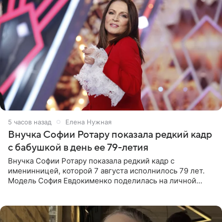
5 часов назад
Елена Нужная
Внучка Софии Ротару показала редкий кадр
с бабушкой в день ее 79-летия
Внучка Софии Ротару показала редкий кадр с
именинницей, которой 7 августа исполнилось 79 лет.
Модель София Евдокименко поделилась на личной
странице в социальной сети фотографией знаменитой
бабушки. На снимке