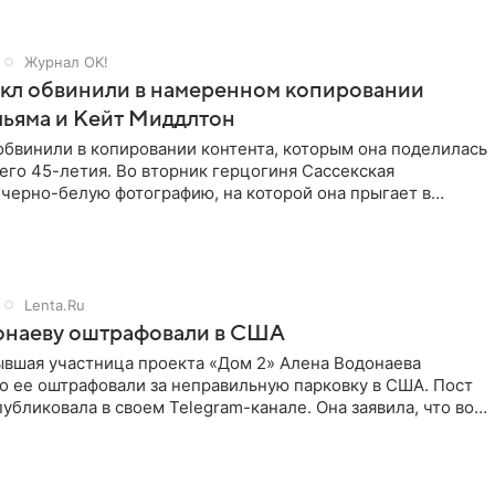
Журнал OK!
кл обвинили в намеренном копировании
льяма и Кейт Миддлтон
обвинили в копировании контента, которым она поделилась
его 45-летия. Во вторник герцогиня Сассекская
черно-белую фотографию, на которой она прыгает в
здушными
Lenta.Ru
онаеву оштрафовали в США
ывшая участница проекта «Дом 2» Алена Водонаева
то ее оштрафовали за неправильную парковку в США. Пост
публиковала в своем Telegram-канале. Она заявила, что во