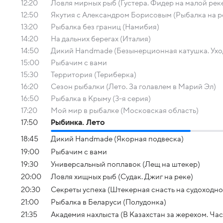
12:20
Ловля мирных рыб (Густера. Фидер на малой рек
12:50
Якутия с Александром Борисовым (Рыбалка на р
13:20
Рыбалка без границ (Намибия)
14:20
На дальних берегах (Италия)
14:50
Дикий Handmade (Безынерционная катушка. Уход
15:00
Рыбачим с вами
15:30
Территория (Териберка)
16:20
Сезон рыбалки (Лето. За голавлем в Марий Эл)
16:50
Рыбалка в Крыму (3-я серия)
17:20
Мой мир в рыбалке (Московская область)
17:50
Рыбинка. Лето
18:45
Дикий Handmade (Якорная подвеска)
19:00
Рыбачим с вами
19:30
Универсальный поплавок (Лещ на штекер)
20:00
Ловля хищных рыб (Судак. Джиг на реке)
20:30
Секреты успеха (Штекерная снасть на судоходно
21:00
Рыбалка в Беларуси (Полудонка)
21:35
Академия нахлыста (В Казахстан за жерехом. Част