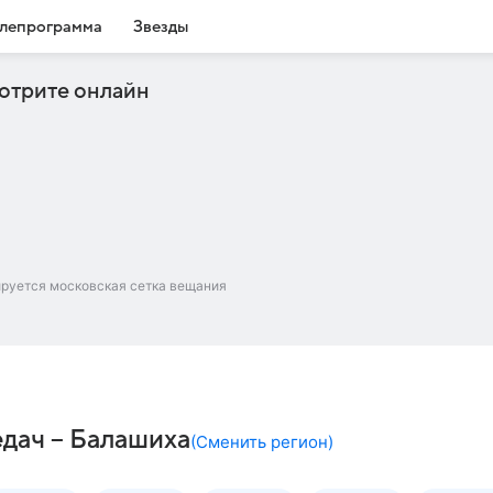
лепрограмма
Звезды
отрите онлайн
ируется московская сетка вещания
едач – Балашиха
(
Сменить регион
)