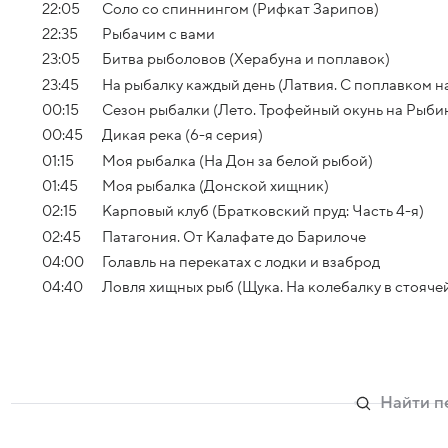
22:05
Соло со спиннингом (Рифкат Зарипов)
22:35
Рыбачим с вами
23:05
Битва рыболовов (Херабуна и поплавок)
23:45
На рыбалку каждый день (Латвия. С поплавком н
00:15
Сезон рыбалки (Лето. Трофейный окунь на Рыби
00:45
Дикая река (6-я серия)
01:15
Моя рыбалка (На Дон за белой рыбой)
01:45
Моя рыбалка (Донской хищник)
02:15
Карповый клуб (Братковский пруд: Часть 4-я)
02:45
Патагония. От Калафате до Барилоче
04:00
Голавль на перекатах с лодки и взаброд
04:40
Ловля хищных рыб (Щука. На колебалку в стоячей