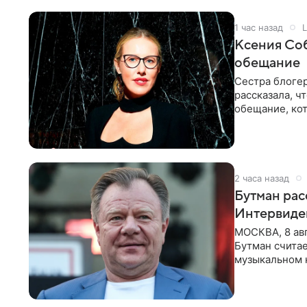
1 час назад
L
Ксения Соб
обещание
Сестра блогер
рассказала, ч
обещание, кот
заявила в
2 часа назад
Бутман рас
Интервиде
МОСКВА, 8 ав
Бутман счита
музыкальном 
певица Варвар