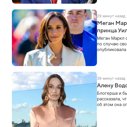
29 минут назад
Меган Мар
принца Уи
Меган Маркл 
по случаю сво
опубликовала 
бассейн с во
39 минут назад
Алену Вод
Блогерша и б
рассказала, ч
об этом она о
время отдыха