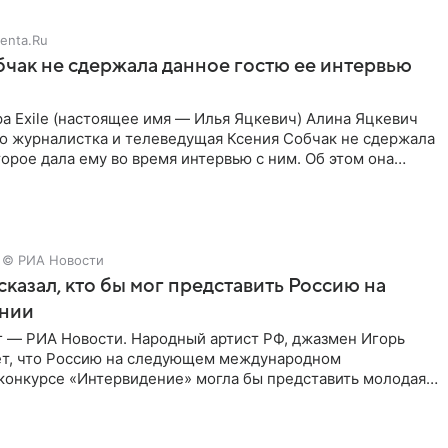
enta.Ru
чак не сдержала данное гостю ее интервью
а Exile (настоящее имя — Илья Яцкевич) Алина Яцкевич
то журналистка и телеведущая Ксения Собчак не сдержала
орое дала ему во время интервью с ним. Об этом она
© РИА Новости
сказал, кто бы мог представить Россию на
нии
г — РИА Новости. Народный артист РФ, джазмен Игорь
ет, что Россию на следующем международном
конкурсе «Интервидение» могла бы представить молодая
а Убель, так