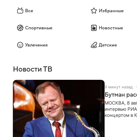
Все
Избранные
Спортивные
Новостные
Увлечения
Детские
Новости ТВ
9 минут назад
Бутман рас
МОСКВА, 8 ав
интервью РИА
концертом в К
друзья —