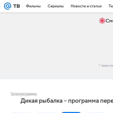
Фильмы
Сериалы
Новости и статьи
Те
См
* трансл
Телепрограмма
Дикая рыбалка – программа пер