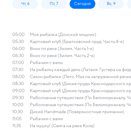
Чт, 6
Пт, 7
Сегодня
Вс, 9
05:00
Моя рыбалка (Донской хищник)
05:30
Карповый клуб (Братковский пруд: Часть 4-я)
06:00
Вниз по реке (Зилим. Часть 1-я)
06:30
Вниз по реке (Зилим. Часть 2-я)
07:00
Рыбачим с вами
07:30
На рыбалку каждый день (Латвия. Густера на фид
08:00
Сезон рыбалки (Лето. Мах на запруженной речке
08:30
Карповый клуб (Дикие пруды Краснодарского кра
09:00
Карповый клуб (Дикие пруды Краснодарского кра
09:30
Рыболовные путешествия (По Беломорканалу. Час
10:00
Рыболовные путешествия (По Беломорканалу. Ча
10:30
Дикий Handmade (Поверхностные приманки)
11:05
Рыбачим с вами
11:35
На мушку! (Семга на реке Кола)