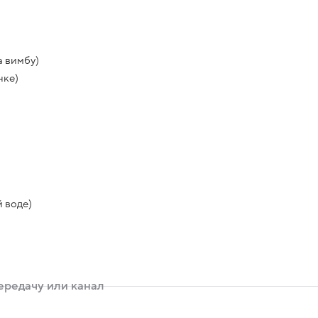
а вимбу)
нке)
 воде)