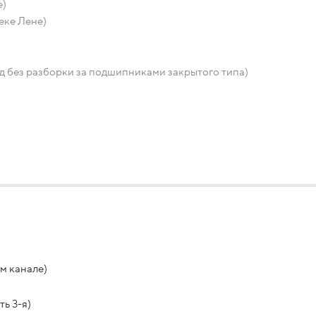
е)
еке Лене)
 без разборки за подшипниками закрытого типа)
м канале)
ь 3-я)