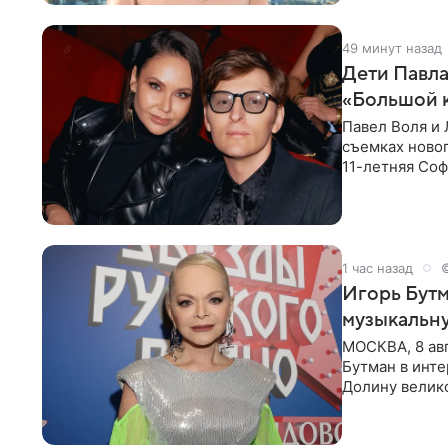
49 минут назад
Дети Павла
«Большой 
Павел Воля и 
съемках новог
11-летняя Соф
поработать
1 час назад
Игорь Бутм
музыкальн
МОСКВА, 8 ав
Бутман в инт
Долину велико
новую совмес