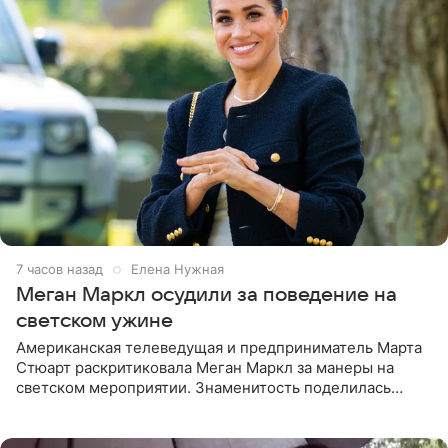
7 часов назад
Елена Нужная
Меган Маркл осудили за поведение на
светском ужине
Американская телеведущая и предприниматель Марта
Стюарт раскритиковала Меган Маркл за манеры на
светском мероприятии. Знаменитость поделилась
деталями личной встречи с герцогиней Сассекской,
пишет PageSix. По