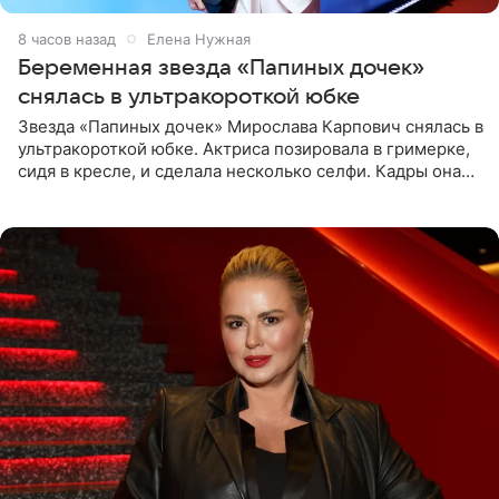
8 часов назад
Елена Нужная
Беременная звезда «Папиных дочек»
снялась в ультракороткой юбке
Звезда «Папиных дочек» Мирослава Карпович снялась в
ультракороткой юбке. Актриса позировала в гримерке,
сидя в кресле, и сделала несколько селфи. Кадры она
опубликовала на личной странице в социальной сети.