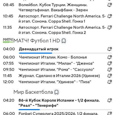
08:45
Волейбол. Кубок Турции. Женщины.
Четвертьфинал. Вакыфбанк - Зерен
10:45
Автоспорт. Ferrari Challenge North America. 5-
й этап. Сонома. Coppa Shell. Гонка 1
11:35
Автоспорт. Ferrari Challenge North America. 5-
й этап. Сонома. Coppa Shell. Гонка 2
МАТЧ! Футбол 1 HD
04:00
Двенадцатый игрок
06:00
Чемпионат Италии. Комо - Болонья
07:55
Чемпионат Италии. "Милан" - "Дженоа"
09:50
Чемпионат Италии. "Рома" - "Сассуоло"
11:45
Журнал. Сделано в Италии 2026 (Удинезе)
12:00
Чемпионат Италии. "Удинезе" - "Пиза"
Мир Баскетбола
04:20
86-й Кубок Короля Испании - 1/2 финала.
"Реал" - "Тенерифе"
06:00
Fonbet Суперлига 2025/2026. 1/2 финала.