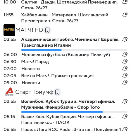
10:00
Селтик - Данди. Шотландский Премьершип.
Сезон 26/27
11:55
Хайберниан - Мазервелл. Шотландский
Премьершип. Сезон 26/27
МАТЧ! HD
03:55
Академическая гребля. Чемпионат Европы.
Трансляция из Италии
06:00
Человек из футбола (Владимир Пильгуй)
06:30
Матч! Парад
07:00
Новости
07:05
Все на Матч!. Прямая трансляция
09:00
Новости
Старт Триумф
02:55
Волейбол. Кубок Турции. Четвертьфинал.
Мужчины. Фенербахче - Спор Тото
05:15
Баскетбол. Кубок Греции. Четвертьфинал.
Панатинаикос - ПАОК
06:55
Падел. Лига RCC Padel. 3-й этап. Полуфинал 1