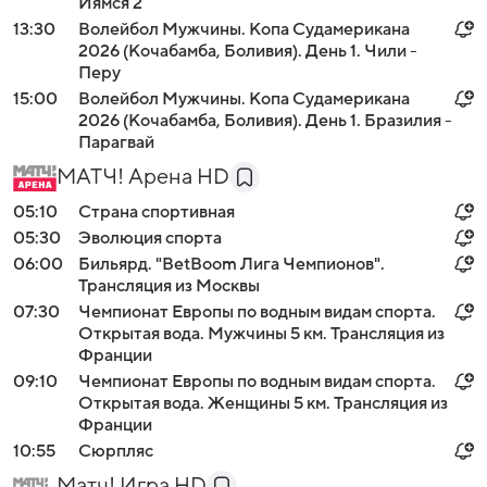
Йямся 2
13:30
Волейбол Мужчины. Копа Судамерикана
2026 (Кочабамба, Боливия). День 1. Чили -
Перу
15:00
Волейбол Мужчины. Копа Судамерикана
2026 (Кочабамба, Боливия). День 1. Бразилия -
Парагвай
МАТЧ! Арена HD
05:10
Страна спортивная
05:30
Эволюция спорта
06:00
Бильярд. "BetBoom Лига Чемпионов".
Трансляция из Москвы
07:30
Чемпионат Европы по водным видам спорта.
Открытая вода. Мужчины 5 км. Трансляция из
Франции
09:10
Чемпионат Европы по водным видам спорта.
Открытая вода. Женщины 5 км. Трансляция из
Франции
10:55
Сюрпляс
Матч! Игра HD