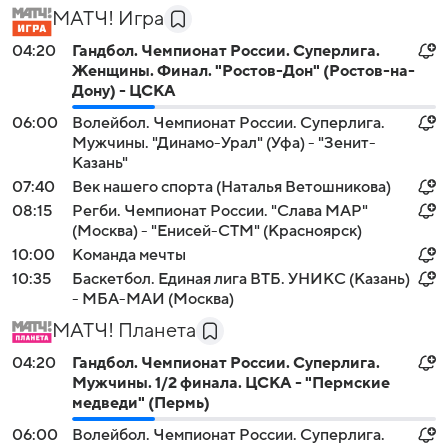
МАТЧ! Игра
04:20
Гандбол. Чемпионат России. Суперлига.
Женщины. Финал. "Ростов-Дон" (Ростов-на-
Дону) - ЦСКА
06:00
Волейбол. Чемпионат России. Суперлига.
Мужчины. "Динамо-Урал" (Уфа) - "Зенит-
Казань"
07:40
Век нашего спорта (Наталья Ветошникова)
08:15
Регби. Чемпионат России. "Слава МАР"
(Москва) - "Енисей-СТМ" (Красноярск)
10:00
Команда мечты
10:35
Баскетбол. Единая лига ВТБ. УНИКС (Казань)
- МБА-МАИ (Москва)
МАТЧ! Планета
04:20
Гандбол. Чемпионат России. Суперлига.
Мужчины. 1/2 финала. ЦСКА - "Пермские
медведи" (Пермь)
06:00
Волейбол. Чемпионат России. Суперлига.