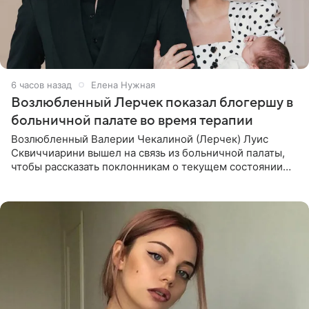
6 часов назад
Елена Нужная
Возлюбленный Лерчек показал блогершу в
больничной палате во время терапии
Возлюбленный Валерии Чекалиной (Лерчек) Луис
Сквиччиарини вышел на связь из больничной палаты,
чтобы рассказать поклонникам о текущем состоянии
блогерши. Он подтвердил, что основной курс
химиотерапии позади, но