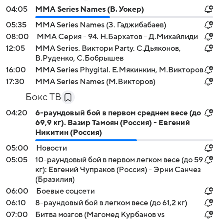
04:05
MMA Series Names (В. Уокер)
05:35
MMA Series Names (З. Гаджибабаев)
08:00
ММА Серия - 94. Н.Бархатов - Д.Михайлиди
12:05
MMA Series. Виктори Party. С.Дьяконов,
В.Руденко, С.Бобрышев
16:00
MMA Series Phygital. Е.Мякинкин, М.Викторов
17:30
MMA Series Names (М.Викторов)
Бокс ТВ
04:20
6-раундовый бой в первом среднем весе (до
69,9 кг). Вазир Тамоян (Россия) - Евгений
Никитин (Россия)
05:00
Новости
05:05
10-раундовый бой в первом легком весе (до 59
кг): Евгений Чупраков (Россия) - Эрни Санчез
(Бразилия)
06:00
Боевые соцсети
06:10
8-раундовый бой в легком весе (до 61,2 кг)
07:00
Битва мозгов (Магомед Курбанов vs