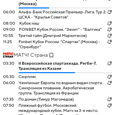
(Москва)
06:00
Альфа-Банк Российская Премьер-Лига. Тур 2.
ЦСКА - "Крылья Советов"
08:00
Кубок наш
09:00
FONBET Кубок России. "Зенит" - "Балтика"
10:55
Третий тайм (Дмитрий Маркитесов)
11:25
Fonbet Кубок России. "Спартак" (Москва) -
"Оренбург"
МАТЧ! Страна
03:30
II Всероссийская спартакиада. Регби-7.
Трансляция из Казани
05:30
Сюрпляс
06:00
Чемпионат Европы по водным видам спорта.
Синхронное плавание. Акробатическая
группа. Трансляция из Франции
07:35
По домам (Тимур Магомедов)
07:50
Пляжный футбол. Московский
международный кубок. Матч за 3-е место.