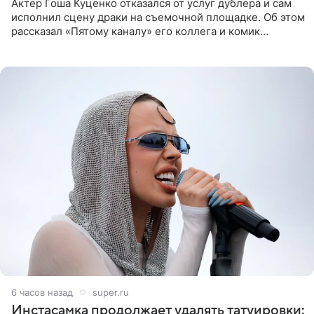
Актер Гоша Куценко отказался от услуг дублера и сам
исполнил сцену драки на съемочной площадке. Об этом
рассказал «Пятому каналу» его коллега и комик
Дмитрий Журавлев. По словам артиста, когда Куценко
6 часов назад
super.ru
Инстасамка продолжает удалять татуировки: