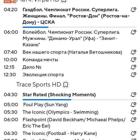
04:20
Гандбол. Чемпионат России. Суперлига.
Женщины. Финал. "Ростов-Дон" (Ростов-на-
Дону) - ЦСКА
06:00
Волейбол. Чемпионат России. Суперлига.
Мужчины. "Динамо-Урал" (Уфа) - "Зенит-
Казань"
07:40
Век нашего спорта (Наталья Ветошникова)
10:00
Команда мечты
12:15
Дело №
12:30
Эволюция спорта
Trace Sports HD
04:30
Star Rated (Shocking Moments)
05:00
Foul Play (Sun Yang)
05:30
The Iconic (Olympics - Swimming)
06:00
Flashpoint (David Beckham/ Michaeal Phelps/
Eric The Eel)
06:30
The Iconic (Football - Harry Kane)