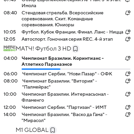
Имола
08:40
Стендовая стрельба. Всероссийские
соревнования. Скит. Командные
соревнования. Юниоры
10:05
Футбол. Кубок Франции. Финал. Ланс - Ницца
12:05
Автоспорт. Гоночная серия REC. 4-й этап
МАТЧ! Футбол 3 HD
04:00
Чемпионат Бразилии. Коринтианс -
Атлетико Паранаэнсе
06:00
Чемпионат Сербии. "Нови Пазар" - ОФК
08:00
Чемпионат Бразилии. "Витория" -
"Палмейрас"
10:00
Чемпионат Бразилии. Интернасьонал -
Фламенго
12:00
Чемпионат Сербии. "Партизан" - ИМТ
14:00
Чемпионат Бразилии. "Васко да Гама" -
"Мирасол"
M1 GLOBAL