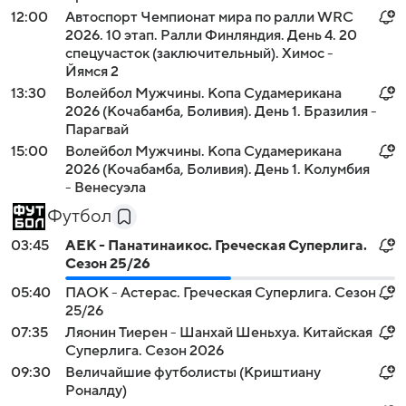
12:00
Автоспорт Чемпионат мира по ралли WRC
2026. 10 этап. Ралли Финляндия. День 4. 20
спецучасток (заключительный). Химос -
Йямся 2
13:30
Волейбол Мужчины. Копа Судамерикана
2026 (Кочабамба, Боливия). День 1. Бразилия -
Парагвай
15:00
Волейбол Мужчины. Копа Судамерикана
2026 (Кочабамба, Боливия). День 1. Колумбия
- Венесуэла
Футбол
03:45
АЕК - Панатинаикос. Греческая Суперлига.
Сезон 25/26
05:40
ПАОК - Астерас. Греческая Суперлига. Сезон
25/26
07:35
Ляонин Тиерен - Шанхай Шеньхуа. Китайская
Суперлига. Сезон 2026
09:30
Величайшие футболисты (Криштиану
Роналду)