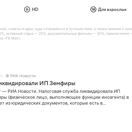
HD
Для взрослых
енях, советы и идеи, куда отправиться в путешествие, а также мнение о 
30%, активный отдых — 20%, документальные фильмы — 20%, приключения 
а «ТВ Mail».
© РИА Новости
ликвидировали ИП Земфиры
г — РИА Новости. Налоговая служба ликвидировала ИП
ры (физическое лицо, выполняющее функции иноагента) в
ет из юридических документов, которые есть в
и РИА