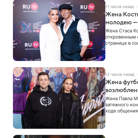
11 часов назад
Жена Кост
молодею —
Жена Стаса К
откровенным 
странице в со
время отпуска
12 часов назад
Жена футбо
возлюбленн
Жена Павла Ма
затяжного ко
ходе общения 
раньше судил 