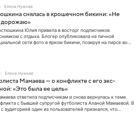
Елена Нужная
юшкина снялась в крошечном бикини: «Не
 дорожаю»
остюшкина Юлия привела в восторг подписчиков
снимком с отдыха. Блогер опубликовала на личной
циальной сети фото в ярком бикини, позируя на пирсе во
 в Турции,
Елена Нужная
листа Мамаева — о конфликте с его экс-
ой: «Это была ее цель»
маева ответила подписчикам и снова вернулась к теме
нфликта с бывшей супругой футболиста Аланой Мамаевой. В
с аудиторией один из пользователей признался, что
о