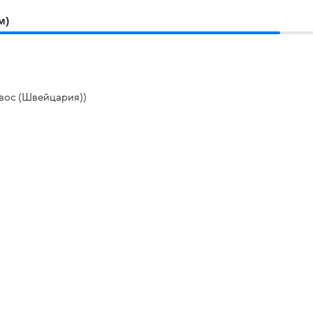
м)
вос (Швейцария))