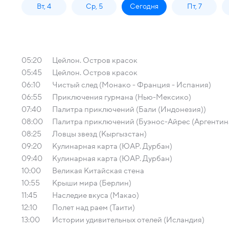
Вт, 4
Ср, 5
Сегодня
Пт, 7
05:20
Цейлон. Остров красок
05:45
Цейлон. Остров красок
06:10
Чистый след (Монако - Франция - Испания)
06:55
Приключения гурмана (Нью-Мексико)
07:40
Палитра приключений (Бали (Индонезия))
08:00
Палитра приключений (Буэнос-Айрес (Аргентин
08:25
Ловцы звезд (Кыргызстан)
09:20
Кулинарная карта (ЮАР. Дурбан)
09:40
Кулинарная карта (ЮАР. Дурбан)
10:00
Великая Китайская стена
10:55
Крыши мира (Берлин)
11:45
Наследие вкуса (Макао)
12:10
Полет над раем (Таити)
13:00
Истории удивительных отелей (Исландия)