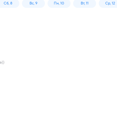
Сб, 8
Вс, 9
Пн, 10
Вт, 11
Ср, 12
а))