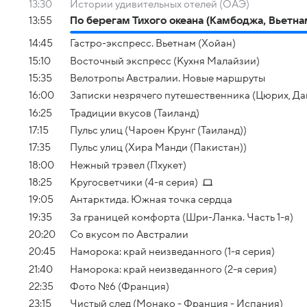
13:30
Истории удивительных отелей (ОАЭ)
13:55
По берегам Тихого океана (Камбоджа, Вьетна
14:45
Гастро-экспресс. Вьетнам (Хойан)
15:10
Восточный экспресс (Кухня Малайзии)
15:35
Велотропы Австралии. Новые маршруты
16:00
Записки незрячего путешественника (Цюрих, Да
16:25
Традиции вкусов (Таиланд)
17:15
Пульс улиц (Чароен Крунг (Таиланд))
17:35
Пульс улиц (Хира Манди (Пакистан))
18:00
Нежный трэвел (Пхукет)
18:25
Кругосветчики (4-я серия)
19:05
Антарктида. Южная точка сердца
19:35
За границей комфорта (Шри-Ланка. Часть 1-я)
20:20
Со вкусом по Австралии
20:45
Наморока: край неизведанного (1-я серия)
21:40
Наморока: край неизведанного (2-я серия)
22:35
Фото №6 (Франция)
23:15
Чистый след (Монако - Франция - Испания)