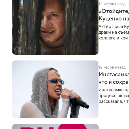
12 часов назад
«Отойдите,
Куценко на
Актер Гоша Ку
драки на съем
коллега и ком
12 часов назад
Инстасамка
что я сохр
Инстасамка пр
процесс оказа
рассказала, ч
«ужасно