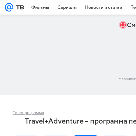
Фильмы
Сериалы
Новости и статьи
Те
См
* трансл
Телепрограмма
Travel+Adventure – программа п