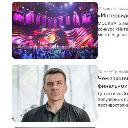
41 минуту назад
«Интервид
МОСКВА, 5 ав
конкурс «Инте
место еще не
новостей о то
42 минуты наза
Чем законч
финальной
Детективный 
популярных п
противостоян
Петербурга с