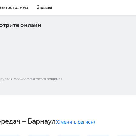
лепрограмма
Звезды
отрите онлайн
ируется московская сетка вещания
ередач – Барнаул
(
Сменить регион
)