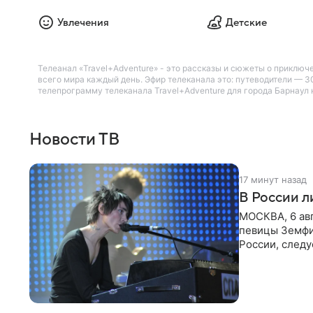
Увлечения
Детские
Телеанал «Travel+Adventure» - это рассказы и сюжеты о приключ
всего мира каждый день. Эфир телеканала это: путеводители — 
телепрограмму телеканала Travel+Adventure для города Барнаул н
Новости ТВ
17 минут назад
В России 
МОСКВА, 6 ав
певицы Земфи
России, следу
распоряжени