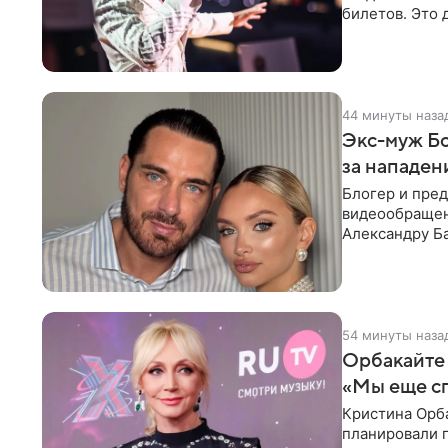
билетов. Это 
высокой конс
44 минуты наза
Экс-муж Бо
за нападен
Блогер и пре
видеообращен
Александру Ба
Москвы трое
54 минуты наза
Орбакайте 
«Мы еще с
Кристина Орба
планировали п