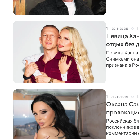
о
1 час назад
Г
Певица Хан
отдых без 
Певица Ханна 
Снимками она 
признана в Ро
серию снимко
1 час назад
L
Оксана Са
провокаци
Российская б
поклонников 
комментарии о