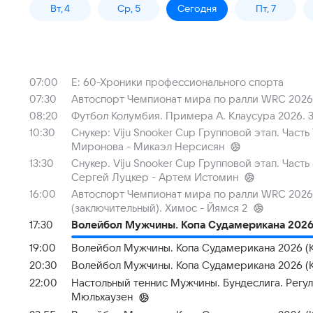
Вт, 4
Ср, 5
Сегодня
Пт, 7
07:00
Е: 60-Хроники профессионального спорта
07:30
Автоспорт Чемпионат мира по ралли WRC 2026.
08:20
Футбол Колумбия. Примера А. Клаусура 2026. 3
10:30
Снукер: Viju Snooker Cup Групповой этап. Часть
Миронова - Микаэл Нерсисян
13:30
Снукер. Viju Snooker Cup Групповой этап. Часть
Сергей Луцкер - Артем Истомин
16:00
Автоспорт Чемпионат мира по ралли WRC 2026. 
(заключительный). Химос - Йямся 2
17:30
Волейбол Мужчины. Копа Судамерикана 2026 (
19:00
Волейбол Мужчины. Копа Судамерикана 2026 (Ко
20:30
Волейбол Мужчины. Копа Судамерикана 2026 (Ко
22:00
Настольный теннис Мужчины. Бундеслига. Регул
Мюльхаузен