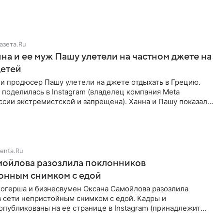
азета.Ru
на и ее муж Пашу улетели на частном джете на
детей
и продюсер Пашу улетели на джете отдыхать в Грецию.
поделилась в Instagram (владелец компания Meta
ссии экстремистской и запрещена). Ханна и Пашу показали
в,
enta.Ru
мойлова разозлила поклонников
онным снимком с едой
логерша и бизнесвумен Оксана Самойлова разозлила
в сети непристойным снимком с едой. Кадры и
публикованы на ее странице в Instagram (принадлежит