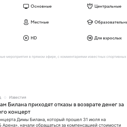
Основные
Центральные
Местные
Образовательн
HD
Для взрослых
вные мероприятия в прямом эфире, с комментариями известных спортивны
д
Известия
м Билана приходят отказы в возврате денег за
его концерт
онцерта Димы Билана, который прошел 31 июля на
Б Арена», начали обращаться за компенсацией стоимости