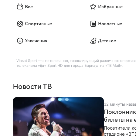
Все
Избранные
Спортивные
Новостные
Увлечения
Детские
Viasat Sport — это телеканал, транслирующий различные спорти
телеканала viju+ Sport HD для города Барнаул на «ТВ Mail».
Новости ТВ
32 минуты наза
Поклонника
билеты на 
Посетители к
стадионе «ВТ