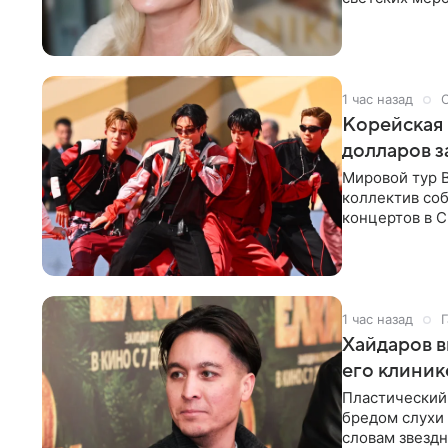
исключительн
1 час назад
Корейская 
долларов з
Мировой тур 
коллектив соб
концертов в С
стремительны
1 час назад
Г
Хайдаров в
его клиник
Пластический 
бредом слухи 
словам звездн