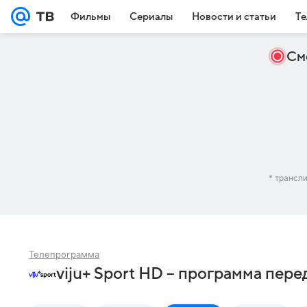
Фильмы
Сериалы
Новости и статьи
Те
См
* трансл
Телепрограмма
viju+ Sport HD – программа пере