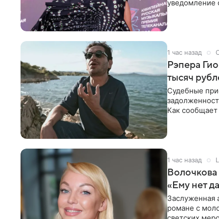
уведомление о
Организаторы
1 час назад
Рэпера Гио
тысяч рубл
Судебные прис
задолженность
Как сообщает
Джиоева
1 час назад
L
Волочкова 
«Ему нет д
Заслуженная а
романе с мол
светских меро