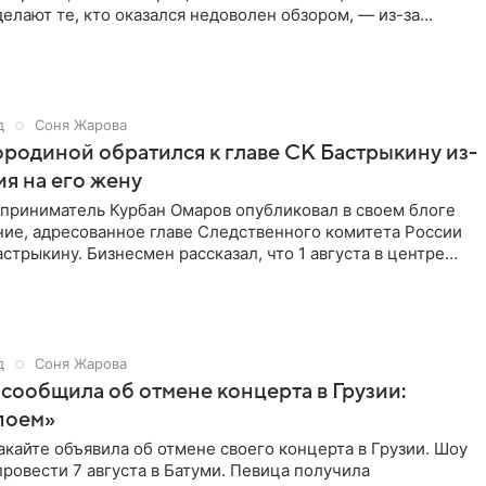
делают те, кто оказался недоволен обзором, — из-за
трукции
д
Соня Жарова
родиной обратился к главе СК Бастрыкину из-
ия на его жену
дприниматель Курбан Омаров опубликовал в своем блоге
ие, адресованное главе Следственного комитета России
стрыкину. Бизнесмен рассказал, что 1 августа в центре
д
Соня Жарова
сообщила об отмене концерта в Грузии:
поем»
кайте объявила об отмене своего концерта в Грузии. Шоу
ровести 7 августа в Батуми. Певица получила