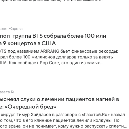
о близкие
Соня Жарова
поп-группа BTS собрала более 100 млн
а 9 концертов в США
BTS под названием ARIRANG бьет финансовые рекорды:
рал более 100 миллионов долларов только за девять
ША. Как сообщает Pop Core, это один из самых
х результатов
азета.Ru
ысмеял слухи о лечении пациентов магией в
е: «Очередной бред»
хирург Тимур Хайдаров в разговоре с «Газетой.Ru» назвал
о том, что в его клинике пациентов лечили колдуны. По
ого врача, он не понимает, кому нужно распускать сплетни