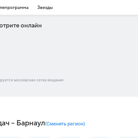
лепрограмма
Звезды
отрите онлайн
ируется московская сетка вещания
дач – Барнаул
(
Сменить регион
)