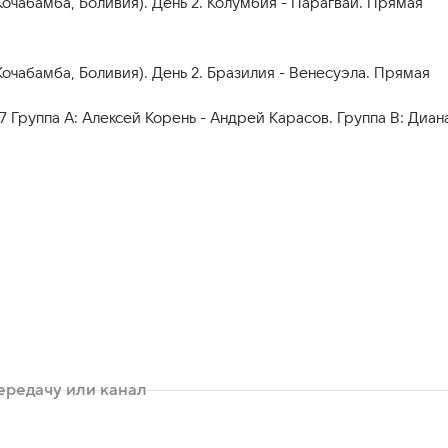
чабамба, Боливия). День 2. Колумбия - Парагвай. Прямая
чабамба, Боливия). День 2. Бразилия - Венесуэла. Прямая
 7 Группа A: Алексей Корень - Андрей Карасов. Группа B: Диан