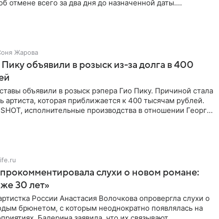
б отмене всего за два дня до назначенной даты.
 не назвали
Соня Жарова
 Пику объявили в розыск из-за долга в 400
ей
тавы объявили в розыск рэпера Гио Пику. Причиной стала
 артиста, которая приближается к 400 тысячам рублей.
 SHOT, исполнительные производства в отношении Георгия
ife.ru
прокомментировала слухи о новом романе:
аже 30 лет»
ртистка России Анастасия Волочкова опровергла слухи о
одым брюнетом, с которым неоднократно появлялась на
приятиях. Балерина заявила, что их связывают