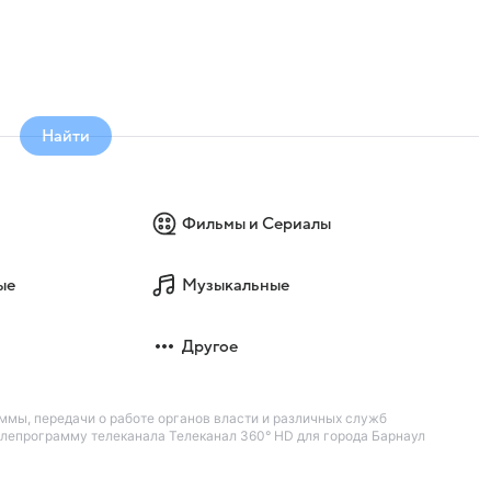
Найти
Фильмы и Сериалы
ые
Музыкальные
Другое
ммы, передачи о работе органов власти и различных служб
елепрограмму телеканала Телеканал 360° HD для города Барнаул