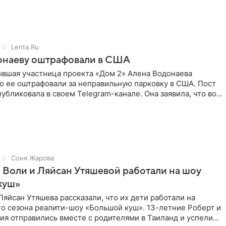
Lenta.Ru
онаеву оштрафовали в США
ывшая участница проекта «Дом 2» Алена Водонаева
то ее оштрафовали за неправильную парковку в США. Пост
публиковала в своем Telegram-канале. Она заявила, что во
Соня Жарова
 Воли и Ляйсан Утяшевой работали на шоу
куш»
Ляйсан Утяшева рассказали, что их дети работали на
о сезона реалити-шоу «Большой куш». 13-летние Роберт и
ия отправились вместе с родителями в Таиланд и успели