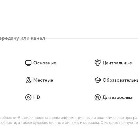
Основные
Центральные
Местные
Образовательн
HD
Для взрослых
 области. В эфире представлены информационные и аналитические програ
х области, а также художественные фильмы и сериалы. Смотрите полную т