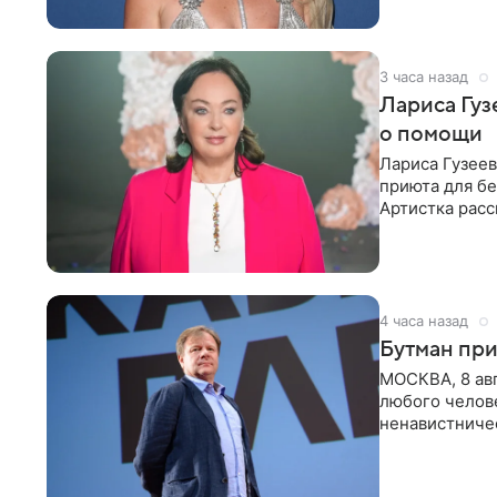
3 часа назад
Лариса Гу
о помощи
Лариса Гузее
приюта для бе
Артистка расс
животных к
4 часа назад
Бутман при
МОСКВА, 8 ав
любого челове
ненавистничес
принимать