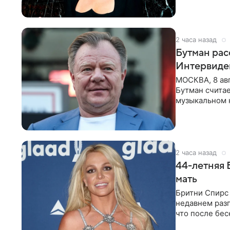
2 часа назад
Бутман рас
Интервиде
МОСКВА, 8 ав
Бутман счита
музыкальном 
певица Варвар
2 часа назад
44-летняя 
мать
Бритни Спирс 
недавнем разг
что после бе
артистки