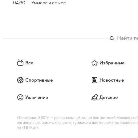
04:30
Умысел и смысл
Все
Избранные
Спортивные
Новостные
Увлечения
Детские
«Телеканал 360°» — региональный канал для жителей Московской
региона, программы о спорте, туризме и достопримечательностя
на «ТВ Mail».