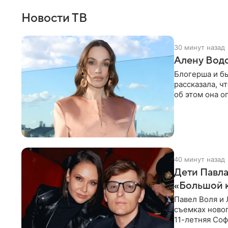
Новости ТВ
30 минут назад
Алену Вод
Блогерша и б
рассказала, ч
об этом она о
время отдыха
40 минут назад
Дети Павла
«Большой 
Павел Воля и 
съемках новог
11-летняя Соф