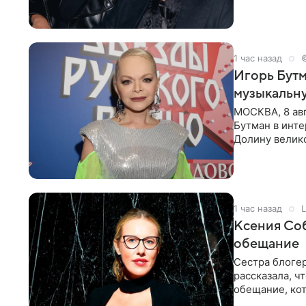
поработать
1 час назад
Игорь Бутм
музыкальн
МОСКВА, 8 ав
Бутман в инт
Долину велико
новую совмес
1 час назад
L
Ксения Соб
обещание
Сестра блогер
рассказала, ч
обещание, кот
заявила в