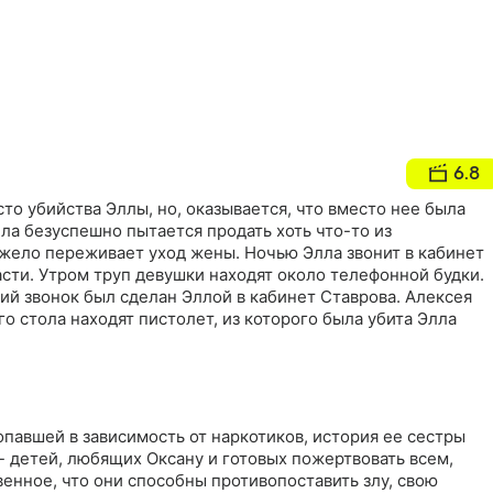
6.8
то убийства Эллы, но, оказывается, что вместо нее была
лла безуспешно пытается продать хоть что-то из
яжело переживает уход жены. Ночью Элла звонит в кабинет
асти. Утром труп девушки находят около телефонной будки.
ий звонок был сделан Эллой в кабинет Ставрова. Алексея
го стола находят пистолет, из которого была убита Элла
павшей в зависимость от наркотиков, история ее сестры
- детей, любящих Оксану и готовых пожертвовать всем,
венное, что они способны противопоставить злу, свою