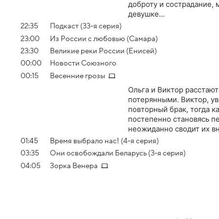
доброту и сострадание,
девушке…
22:35
Подкаст (33-я серия)
23:00
Из России с любовью (Самара)
23:30
Великие реки России (Енисей)
00:00
Новости Союзного
00:15
Весенние грозы
Ольга и Виктор расстают
потерянными. Виктор, ув
повторный брак, тогда к
постепенно становясь пе
неожиданно сводит их в
01:45
Время выбрало нас! (4-я серия)
03:35
Они освобождали Беларусь (3-я серия)
04:05
Зорка Венера