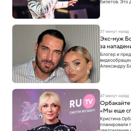
билетов. Это 
высокой конс
37 минут назад
Экс-муж Бо
за нападен
Блогер и пре
видеообращен
Александру Ба
Москвы трое
47 минут назад
Орбакайте 
«Мы еще с
Кристина Орба
планировали п
уведомление о