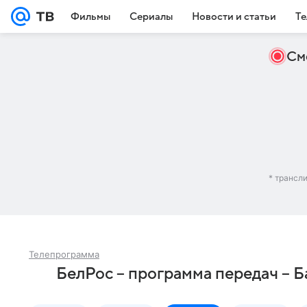
Фильмы
Сериалы
Новости и статьи
Те
См
* трансл
Телепрограмма
БелРос – программа передач – Б