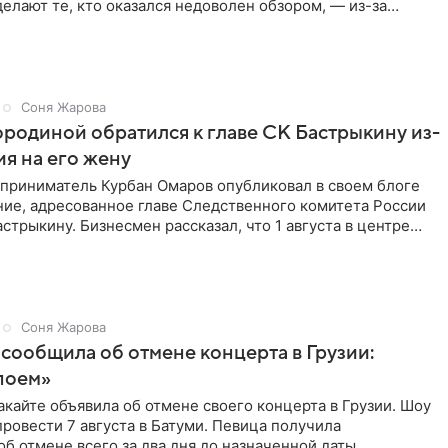
делают те, кто оказался недоволен обзором, — из-за
трукции
Соня Жарова
родиной обратился к главе СК Бастрыкину из-
ия на его жену
дприниматель Курбан Омаров опубликовал в своем блоге
ие, адресованное главе Следственного комитета России
стрыкину. Бизнесмен рассказал, что 1 августа в центре
Соня Жарова
сообщила об отмене концерта в Грузии:
поем»
кайте объявила об отмене своего концерта в Грузии. Шоу
ровести 7 августа в Батуми. Певица получила
б отмене всего за два дня до назначенной даты.