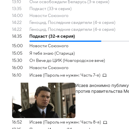
13:10
Они освобождали Беларусь (3-я серия)
13:35
Подкаст (33-я серия)
14:00
Новости Союзного
14:22
Геноцид. Последние свидетели (4-я серия)
14:22
Геноцид. Последние свидетели (4-я серия)
14:35
Подкаст (32-я серия)
15:00
Новости Союзного
15:05
Я тебя знаю (Старица)
15:30
От Вече до ЦИК (Новгородское вече)
16:00
Новости Союзного
16:10
Исаев (Пароль не нужен: Часть 7-я)
Исаев анонимно публику
против правительства М
16:52
Исаев (Пароль не нужен: Часть 8-я)