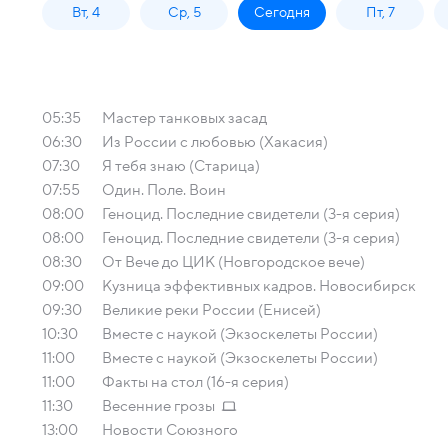
Вт, 4
Ср, 5
Сегодня
Пт, 7
05:35
Мастер танковых засад
06:30
Из России с любовью (Хакасия)
07:30
Я тебя знаю (Старица)
07:55
Один. Поле. Воин
08:00
Геноцид. Последние свидетели (3-я серия)
08:00
Геноцид. Последние свидетели (3-я серия)
08:30
От Вече до ЦИК (Новгородское вече)
09:00
Кузница эффективных кадров. Новосибирск
09:30
Великие реки России (Енисей)
10:30
Вместе с наукой (Экзоскелеты России)
11:00
Вместе с наукой (Экзоскелеты России)
11:00
Факты на стол (16-я серия)
11:30
Весенние грозы
13:00
Новости Союзного