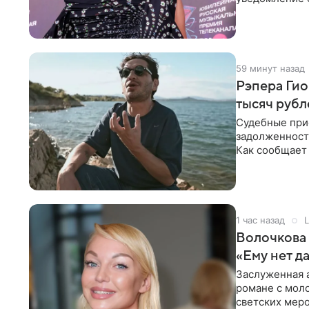
Организаторы
59 минут назад
Рэпера Гио
тысяч рубл
Судебные прис
задолженность
Как сообщает
Джиоева
1 час назад
L
Волочкова 
«Ему нет д
Заслуженная а
романе с мол
светских меро