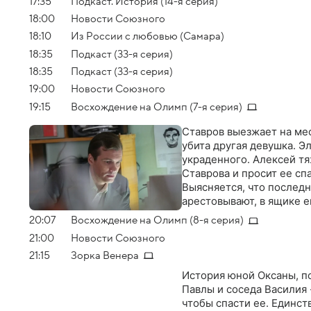
17:35
Подкаст. История (14-я серия)
18:00
Новости Союзного
18:10
Из России с любовью (Самара)
18:35
Подкаст (33-я серия)
18:35
Подкаст (33-я серия)
19:00
Новости Союзного
19:15
Восхождение на Олимп (7-я серия)
Ставров выезжает на мес
убита другая девушка. Э
украденного. Алексей т
Ставрова и просит ее сп
Выясняется, что последн
арестовывают, в ящике е
20:07
Восхождение на Олимп (8-я серия)
21:00
Новости Союзного
21:15
Зорка Венера
История юной Оксаны, по
Павлы и соседа Василия 
чтобы спасти ее. Единст