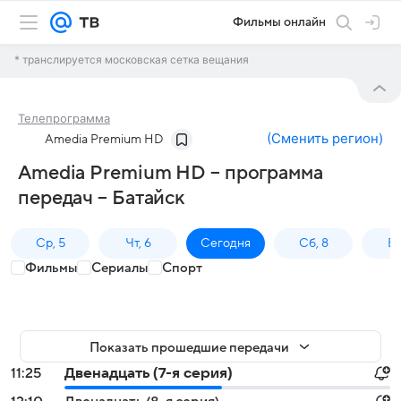
Фильмы онлайн
* транслируется московская сетка вещания
Телепрограмма
(
Сменить регион
)
Amedia Premium HD
Amedia Premium HD – программа
передач – Батайск
Ср, 5
Чт, 6
Сегодня
Сб, 8
Вс
Фильмы
Сериалы
Спорт
Показать прошедшие передачи
11:25
Двенадцать (7-я серия)