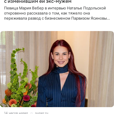
с изменившим ей экс-мужем
Певица Мария Вебер в интервью Наталье Подольской
откровенно рассказала о том, как тяжело она
переживала развод с бизнесменом Парвизом Ясиновым.
Артистка призналась, что измена бывшего супруга стала
для нее
14 часов назад
super.ru