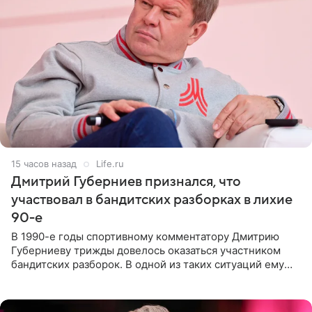
15 часов назад
Life.ru
Дмитрий Губерниев признался, что
участвовал в бандитских разборках в лихие
90-е
В 1990-е годы спортивному комментатору Дмитрию
Губерниеву трижды довелось оказаться участником
бандитских разборок. В одной из таких ситуаций ему
выдали тяжелый предмет и приказали вступить в драку,
однако он