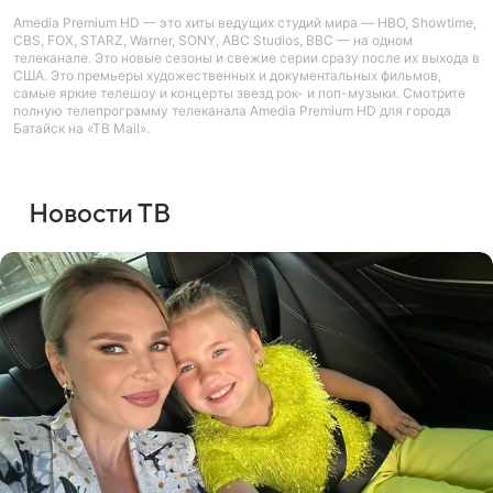
Amedia Premium HD — это хиты ведущих студий мира — HBO, Showtime,
CBS, FOX, STARZ, Warner, SONY, ABC Studios, BBC — на одном
телеканале. Это новые сезоны и свежие серии сразу после их выхода в
США. Это премьеры художественных и документальных фильмов,
самые яркие телешоу и концерты звезд рок- и поп-музыки. Смотрите
полную телепрограмму телеканала Amedia Premium HD для города
Батайск на «ТВ Mail».
Новости ТВ