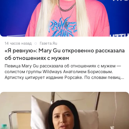
14 часов назад
Газета.Ru
«Я ревную»: Mary Gu откровенно рассказала
об отношениях с мужем
Певица Mary Gu рассказала об отношениях с мужем —
солистом группы Wildways Анатолием Борисовым.
Артистку цитирует издание Popcake. По словам певицы,
залог любви — это принять недостатки другого
человека. Также