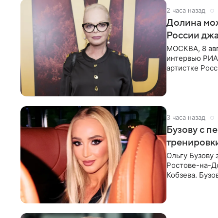
2 часа назад
Долина мож
России джа
МОСКВА, 8 ав
интервью РИА
артистке Росс
первом в Рос
3 часа назад
Бузову с п
тренировки
Ольгу Бузову 
Ростове-на-До
Кобзева. Бузо
утром,