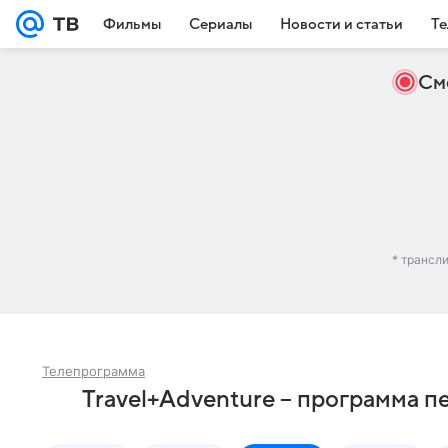
Фильмы
Сериалы
Новости и статьи
Те
См
* трансл
Телепрограмма
Travel+Adventure – программа п