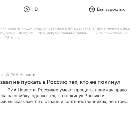
HD
Для взрослых
енях, советы и идеи, куда отправиться в путешествие, а также мнение о 
30%, активный отдых — 20%, документальные фильмы — 20%, приключения 
а «ТВ Mail».
© РИА Новости
звал не пускать в Россию тех, кто ее покинул
г — РИА Новости. Россияне умеют прощать, понимая право
ка на ошибку, однако тех, кто покинул Россию и
ки высказывается о стране и соотечественниках, не стоит