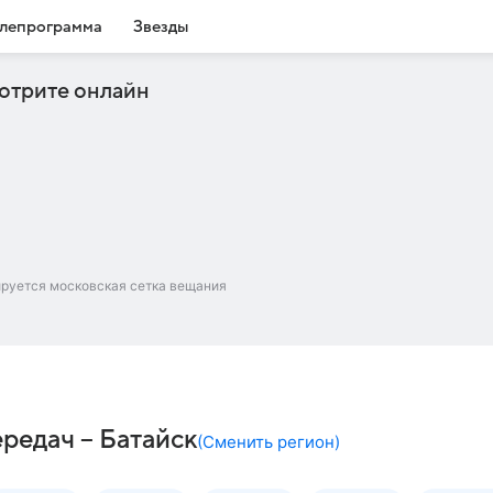
лепрограмма
Звезды
отрите онлайн
ируется московская сетка вещания
ередач – Батайск
(
Сменить регион
)