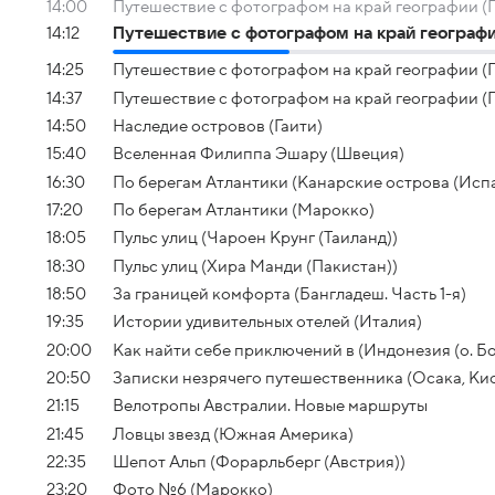
14:00
Путешествие с фотографом на край географии (П
14:12
Путешествие с фотографом на край географии
14:25
Путешествие с фотографом на край географии (П
14:37
Путешествие с фотографом на край географии (П
14:50
Наследие островов (Гаити)
15:40
Вселенная Филиппа Эшару (Швеция)
16:30
По берегам Атлантики (Канарские острова (Исп
17:20
По берегам Атлантики (Марокко)
18:05
Пульс улиц (Чароен Крунг (Таиланд))
18:30
Пульс улиц (Хира Манди (Пакистан))
18:50
За границей комфорта (Бангладеш. Часть 1-я)
19:35
Истории удивительных отелей (Италия)
20:00
Как найти себе приключений в (Индонезия (о. Б
20:50
Записки незрячего путешественника (Осака, Кио
21:15
Велотропы Австралии. Новые маршруты
21:45
Ловцы звезд (Южная Америка)
22:35
Шепот Альп (Форарльберг (Австрия))
23:20
Фото №6 (Марокко)