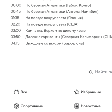
00:00
По берегам Атлантики (Габон, Конго)
00:45
По берегам Атлантики (Ангола, Намибия)
01:35
На поезде вокруг света (Япония)
02:20
На поезде вокруг света (США)
03:00
Камчатка. Верхом по дикому краю
03:50
Далекие горизонты (Северная Калифорния (США
04:15
Выходные со вкусом (Барселона)
Все
Избранные
Спортивные
Новостные