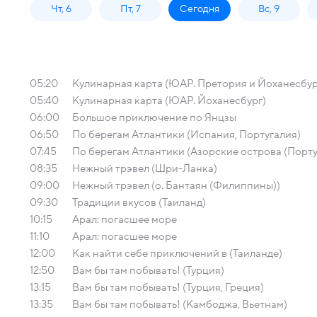
Чт, 6
Пт, 7
Сегодня
Вс, 9
05:20
Кулинарная карта (ЮАР. Претория и Йоханесбур
05:40
Кулинарная карта (ЮАР. Йоханесбург)
06:00
Большое приключение по Янцзы
06:50
По берегам Атлантики (Испания, Португалия)
07:45
По берегам Атлантики (Азорские острова (Порту
08:35
Нежный трэвел (Шри-Ланка)
09:00
Нежный трэвел (о. Бантаян (Филиппины))
09:30
Традиции вкусов (Таиланд)
10:15
Арал: погасшее море
11:10
Арал: погасшее море
12:00
Как найти себе приключений в (Таиланде)
12:50
Вам бы там побывать! (Турция)
13:15
Вам бы там побывать! (Турция, Греция)
13:35
Вам бы там побывать! (Камбоджа, Вьетнам)