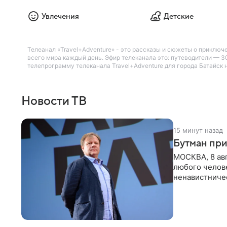
Увлечения
Детские
Телеанал «Travel+Adventure» - это рассказы и сюжеты о приключ
всего мира каждый день. Эфир телеканала это: путеводители — 
телепрограмму телеканала Travel+Adventure для города Батайск н
Новости ТВ
15 минут назад
Бутман при
МОСКВА, 8 ав
любого челове
ненавистничес
принимать