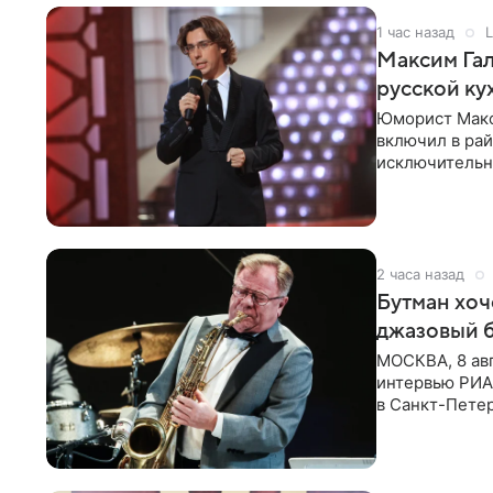
1 час назад
L
Максим Гал
русской ку
Юморист Макс
включил в ра
исключительно
документу, в
2 часа назад
Бутман хоч
джазовый 
МОСКВА, 8 ав
интервью РИА 
в Санкт-Пете
объединит дж