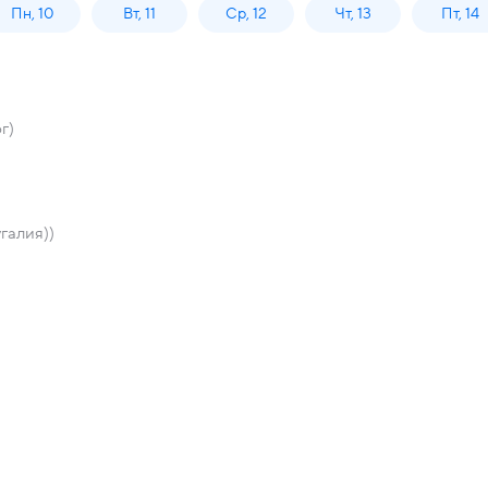
Пн, 10
Вт, 11
Ср, 12
Чт, 13
Пт, 14
г)
галия))