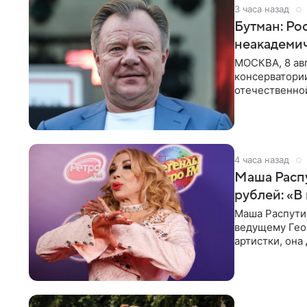
3 часа назад
Бутман: Ро
неакадеми
МОСКВА, 8 авг
консерватори
отечественной
исполнителей
4 часа назад
Маша Распу
рублей: «В
Маша Распути
ведущему Гео
артистки, она
себе жить,