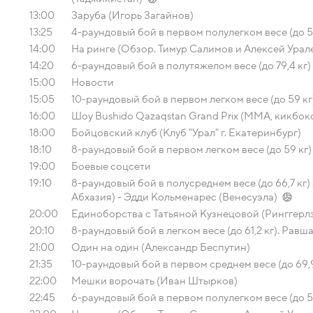
13:00
Заруба (Игорь Загайнов)
13:25
4-раундовый бой в первом полулегком весе (до 55
14:00
На ринге (Обзор. Тимур Салимов и Алексей Урал
14:20
6-раундовый бой в полутяжелом весе (до 79,4 кг)
15:00
Новости
15:05
10-раундовый бой в первом легком весе (до 59 к
16:00
Шоу Bushido Qazaqstan Grand Prix (MMA, кикбокс
18:00
Бойцовский клуб (Клуб "Урал" г. Екатеринбург)
18:10
8-раундовый бой в первом легком весе (до 59 кг)
19:00
Боевые соцсети
19:10
8-раундовый бой в полусреднем весе (до 66,7 кг
Абхазия) - Эдди Кольменарес (Венесуэла)
20:00
Единоборства с Татьяной Кузнецовой (Ринггерл
20:10
8-раундовый бой в легком весе (до 61,2 кг). Рав
21:00
Один на один (Александр Беспутин)
21:35
10-раундовый бой в первом среднем весе (до 69,9
22:00
Мешки ворочать (Иван Штырков)
22:45
6-раундовый бой в первом полулегком весе (до 55