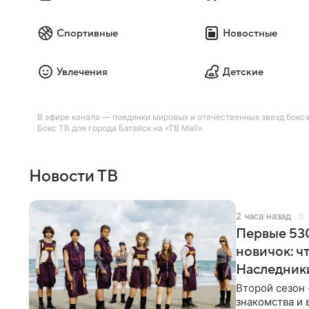
Спортивные
Новостные
Увлечения
Детские
В эфире канала — поединки мировых и отечественных звезд бокса
Бокс ТВ для города Батайск на «ТВ Mail».
Новости ТВ
2 часа назад
Первые 530
новичок: ч
Наследник
Второй сезон 
знакомства и 