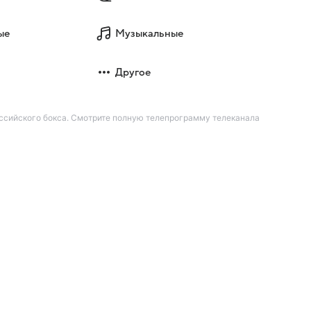
ые
Музыкальные
Другое
российского бокса. Смотрите полную телепрограмму телеканала