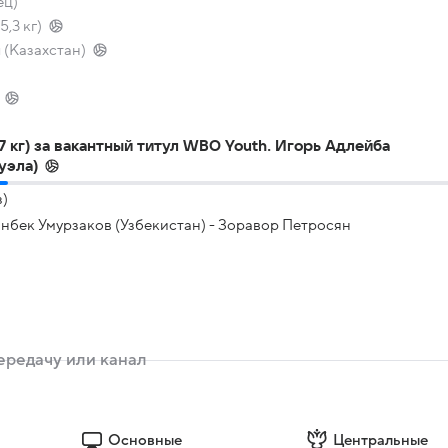
ец)
,3 кг)
(Казахстан)
7 кг) за вакантный титул WBO Youth. Игорь Адлейба
уэла)
з)
шанбек Умурзаков (Узбекистан) - Зоравор Петросян
Основные
Центральные