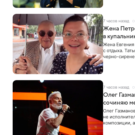
7 часов назад
Жена Петр
в купальни
Жена Евгения
с отдыха. Тат
черно-сиренев
«Татьяна,
7 часов назад
Олег Газма
сочиняю м
Олег Газманов
не исполнител
композиции, а
музыканта,