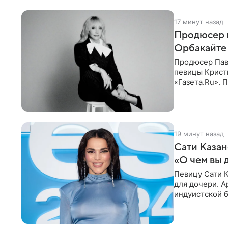
17 минут назад
Продюсер 
Орбакайте 
Продюсер Пав
певицы Крист
«Газета.Ru».
Батума могли
19 минут назад
Сати Казан
«О чем вы 
Певицу Сати К
для дочери. А
индуистской б
поклонников