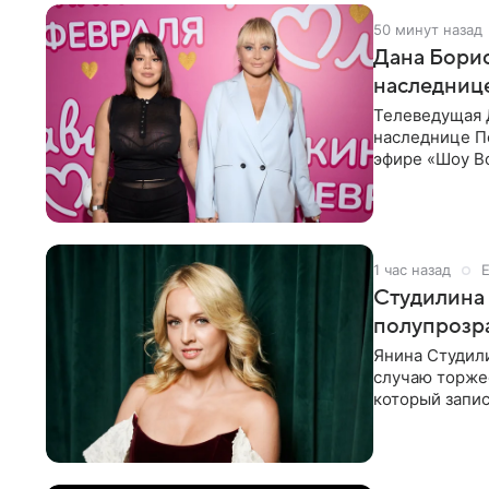
50 минут назад
Дана Борис
наследнице
Телеведущая 
наследнице По
эфире «Шоу Во
не считает св
1 час назад
Студилина 
полупрозр
Янина Студили
случаю торже
который запис
вечернем