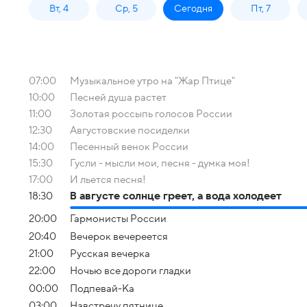
Вт, 4
Ср, 5
Сегодня
Пт, 7
07:00
Музыкальное утро на "Жар Птице"
10:00
Песней душа растет
11:00
Золотая россыпь голосов России
12:30
Августовские посиделки
14:00
Песенный венок России
15:30
Гусли - мысли мои, песня - думка моя!
17:00
И льется песня!
18:30
В августе солнце греет, а вода холодеет
20:00
Гармонисты России
20:40
Вечерок вечереется
21:00
Русская вечерка
22:00
Ночью все дороги гладки
00:00
Подпевай-Ка
03:00
Навстречу пятнице