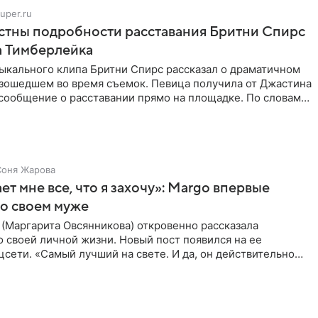
uper.ru
стны подробности расставания Бритни Спирс
а Тимберлейка
ыкального клипа Бритни Спирс рассказал о драматичном
изошедшем во время съемок. Певица получила от Джастина
сообщение о расставании прямо на площадке. По словам
,
Соня Жарова
ет мне все, что я захочу»: Margo впервые
 о своем муже
(Маргарита Овсянникова) откровенно рассказала
 своей личной жизни. Новый пост появился на ее
цсети. «Самый лучший на свете. И да, он действительно
все, что я