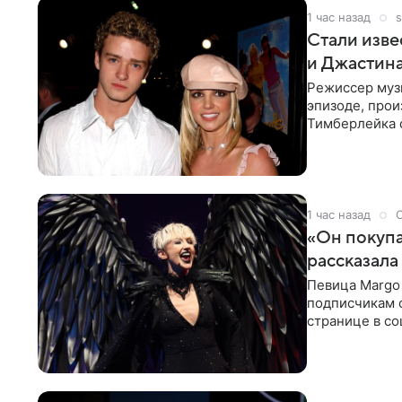
1 час назад
s
Стали изве
и Джастин
Режиссер муз
эпизоде, про
Тимберлейка 
постановщика
1 час назад
«Он покупа
рассказала
Певица Margo 
подписчикам о
странице в со
покупает мне 