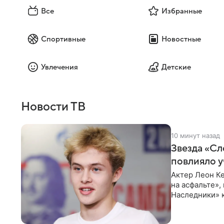
Все
Избранные
Спортивные
Новостные
Увлечения
Детские
Новости ТВ
10 минут назад
Звезда «Сл
повлияло у
Актер Леон Ке
на асфальте»,
Наследники» 
он