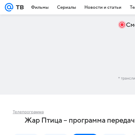
Фильмы
Сериалы
Новости и статьи
Те
См
* трансл
Телепрограмма
Жар Птица – программа передач