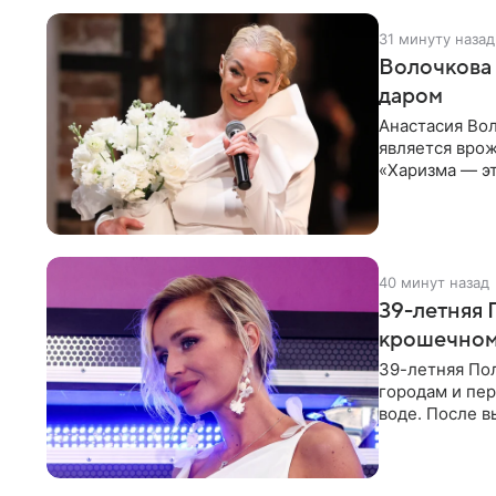
31 минуту назад
Волочкова 
даром
Анастасия Вол
является врож
«Харизма — эт
врожденное, 
40 минут назад
39-летняя 
крошечном 
39-летняя По
городам и пе
воде. После в
командой отп