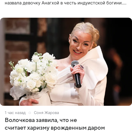
назвала девочку Анагхой в честь индуистской богини.
При этом исполнительница скрывала это имя от
поклонников
1 час назад
Соня Жарова
Волочкова заявила, что не
считает харизму врожденным даром