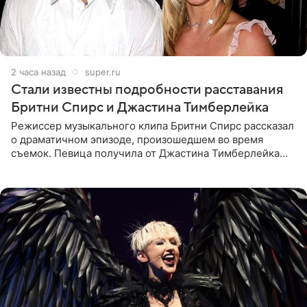
2 часа назад
super.ru
Стали известны подробности расставания
Бритни Спирс и Джастина Тимберлейка
Режиссер музыкального клипа Бритни Спирс рассказал
о драматичном эпизоде, произошедшем во время
съемок. Певица получила от Джастина Тимберлейка
сообщение о расставании прямо на площадке. По
словам постановщика,