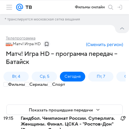
Фильмы онлайн
* транслируется московская сетка вещания
Телепрограмма
Матч! Игра HD
(
Сменить регион
)
Матч! Игра HD – программа передач –
Батайск
Вт, 4
Ср, 5
Сегодня
Пт, 7
Сб
Фильмы
Сериалы
Спорт
Показать прошедшие передачи
19:15
Гандбол. Чемпионат России. Суперлига.
Женщины. Финал. ЦСКА - "Ростов-Дон"