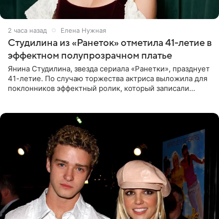
2 часа назад
Елена Нужная
Студилина из «Ранеток» отметила 41-летие в
эффектном полупрозрачном платье
Янина Студилина, звезда сериала «Ранетки», празднует
41-летие. По случаю торжества актриса выложила для
поклонников эффектный ролик, который записали
прошлой ночью. В кадре артистка предстала в
вечернем