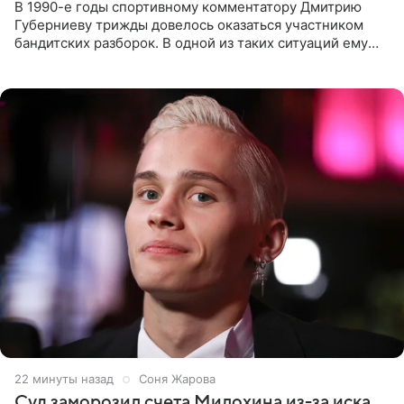
В 1990-е годы спортивному комментатору Дмитрию
Губерниеву трижды довелось оказаться участником
бандитских разборок. В одной из таких ситуаций ему
выдали тяжелый предмет и приказали вступить в драку,
однако он
22 минуты назад
Соня Жарова
Суд заморозил счета Милохина из-за иска