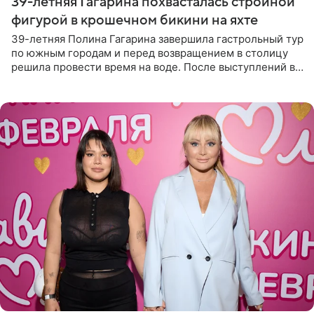
39-летняя Гагарина похвасталась стройной
фигурой в крошечном бикини на яхте
39-летняя Полина Гагарина завершила гастрольный тур
по южным городам и перед возвращением в столицу
решила провести время на воде. После выступлений в
Сочи и Геленджике певица вместе с командой
отправилась в