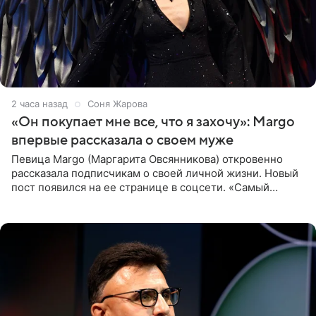
2 часа назад
Соня Жарова
«Он покупает мне все, что я захочу»: Margo
впервые рассказала о своем муже
Певица Margo (Маргарита Овсянникова) откровенно
рассказала подписчикам о своей личной жизни. Новый
пост появился на ее странице в соцсети. «Самый
лучший на свете. И да, он действительно покупает мне
все, что я